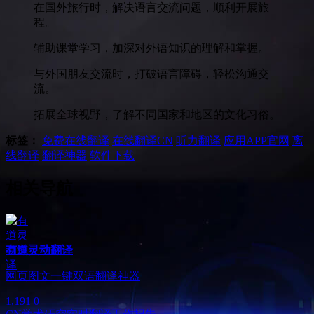
在国外旅行时，解决语言交流问题，顺利开展旅
程。
辅助课堂学习，加深对外语知识的理解和掌握。
与外国朋友交流时，打破语言障碍，轻松沟通交
流。
拓展全球视野，了解不同国家和地区的文化习俗。
标签：
免费在线翻译
在线翻译
CN
听力翻译
应用APP官网
离
线翻译
翻译神器
软件下载
相关导航
有道灵动翻译
网页图文一键双语翻译神器
1,191
0