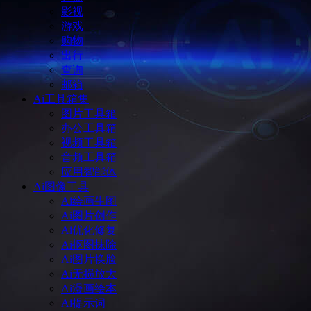
影视
游戏
购物
出行
查询
邮箱
Ai工具箱集
图片工具箱
办公工具箱
视频工具箱
音频工具箱
应用智能体
Ai图像工具
Ai绘画生图
Ai图片创作
Ai优化修复
Ai抠图抹除
Ai图片换脸
Ai无损放大
Ai漫画绘本
Ai提示词