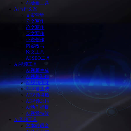
Ai绘画工具
Ai写作文案
文案营销
公文写作
论文写作
英文写作
小说创作
内容改写
论文工具
AI SEO工具
Ai视频工具
Ai视频生成
Ai视频制作
AI视频优化
AI字幕生成
AI视频换脸
AI视频总结
Ai动作捕捉
Ai视觉特效
Ai音频工具
文本转语音