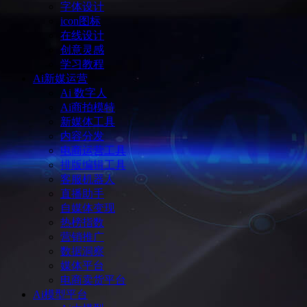
字体设计
icon图标
在线设计
创意灵感
学习教程
Ai新媒运营
Ai 数字人
Ai商拍模特
新媒体工具
内容分发
电商运营工具
排版编辑工具
客服机器人
直播助手
自媒体变现
热榜指数
营销推广
数据洞察
媒体平台
电商卖货平台
Ai模型平台