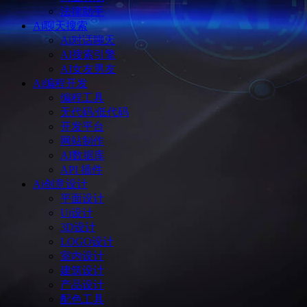
法律助手
Ai聊天搜索
Ai对话聊天
AI搜索引擎
AI女友男友
Ai编程开发
编程工具
无代码/低代码
开发平台
网站制作
AI数据库
API 插件
Ai创意设计
平面设计
Ui设计
3D设计
LOGO设计
室内设计
建筑设计
产品设计
配色工具