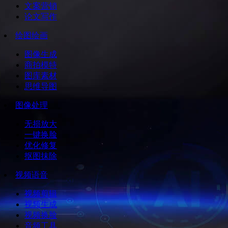
文案营销
论文写作
绘图绘画
图像生成
商拍模特
图库素材
思维导图
图像处理
无损放大
一键换脸
优化修复
抠图抹除
视频语音
视频剪辑
视频生成
视频换脸
音频工具