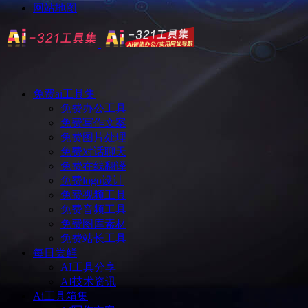
网站地图
免费ai工具集
免费办公工具
免费写作文案
免费图片处理
免费对话聊天
免费在线翻译
免费logo设计
免费视频工具
免费音频工具
免费图库素材
免费站长工具
每日尝鲜
AI工具分享
AI技术资讯
Ai工具箱集