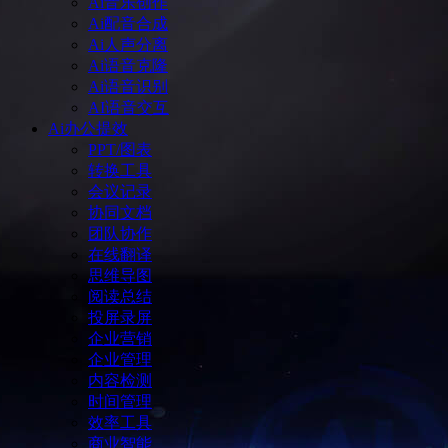
Ai音乐创作
Ai配音合成
Ai人声分离
Ai语音克隆
Ai语音识别
AI语音交互
Ai办公提效
PPT/图表
转换工具
会议记录
协同文档
团队协作
在线翻译
思维导图
阅读总结
投屏录屏
企业营销
企业管理
内容检测
时间管理
效率工具
商业智能