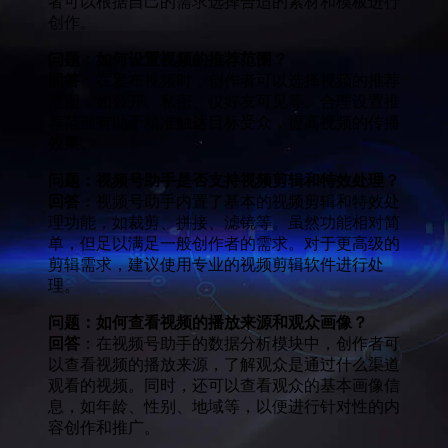
者可以根据自己的需求选择合适的素材和模板进行
创作。
问题：如何设置视频的推荐范围？
回答
：在发布视频时，创作者可以选择视频的推荐
范围，如公开、私密、仅好友可见等。合理设置推
荐范围有助于精准触达目标受众，提高视频的传播
效果。
问题：视频号助手是否支持视频剪辑和特效处理？
回答
：视频号助手内置了基本的视频剪辑和特效处
理功能，如裁剪、拼接、滤镜等。虽然功能相对简
单，但足以满足一般创作者的需求。对于更高级的
剪辑需求，建议使用专业的视频剪辑软件进行处
理。
问题：如何查看视频的播放来源和观众画像？
回答
：在视频号助手的数据分析模块中，创作者可
以查看视频的播放来源，了解观众是通过什么渠道
观看的视频。同时，还可以查看观众的基本画像信
息，如年龄、性别、地域等，以便进行针对性的内
容创作和推广。