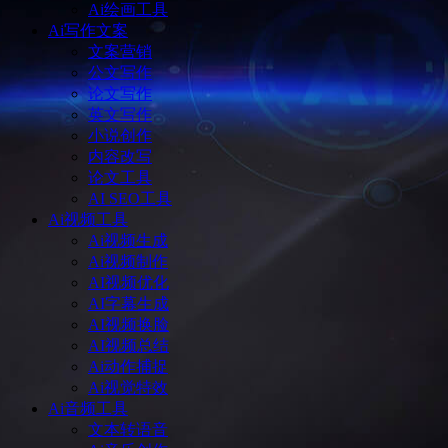
Ai绘画工具
Ai写作文案
文案营销
公文写作
论文写作
英文写作
小说创作
内容改写
论文工具
AI SEO工具
Ai视频工具
Ai视频生成
Ai视频制作
AI视频优化
AI字幕生成
AI视频换脸
AI视频总结
Ai动作捕捉
Ai视觉特效
Ai音频工具
文本转语音