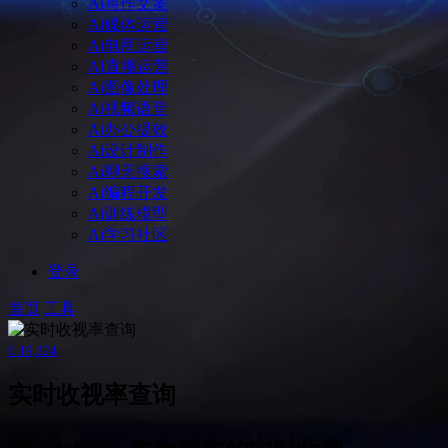
Ai写作文案
Ai媒体运营
Ai电商运营
AI直播运营
Ai图像处理
Ai视频语音
Ai办公提效
Ai设计制作
Ai聊天搜索
Ai编程开发
Ai训练模型
Ai学习社区
登录
首页
工具
0
19,324
实时收视率查询