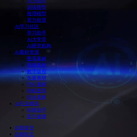
Ai大模型
训练模型
推理模型
算力租赁
Ai学习社区
学习助手
Ai大学堂
Ai研究机构
Ai素材资源
图库素材
视频素材
数字版权
矢量素材
PNG素材
样机图库
综合素材
Ai行业精选
科研助手
医疗健康
自助提交
自助软文