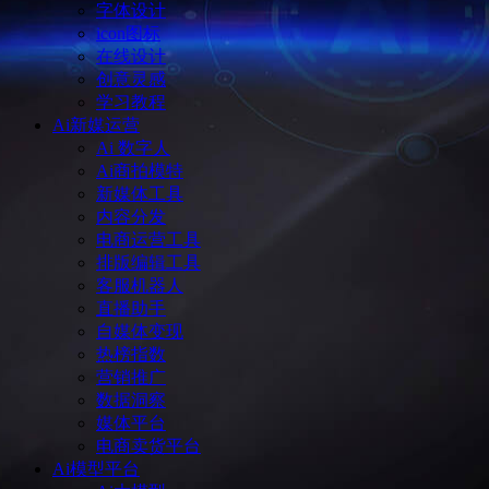
字体设计
icon图标
在线设计
创意灵感
学习教程
Ai新媒运营
Ai 数字人
Ai商拍模特
新媒体工具
内容分发
电商运营工具
排版编辑工具
客服机器人
直播助手
自媒体变现
热榜指数
营销推广
数据洞察
媒体平台
电商卖货平台
Ai模型平台