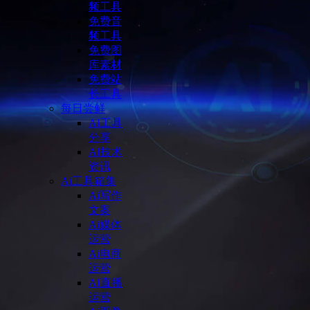
频工具
免费音
频工具
免费图
库素材
免费站
长工具
每日尝鲜
AI工具
分享
AI技术
资讯
Ai工具箱集
Ai写作
文案
Ai媒体
运营
Ai电商
运营
AI直播
运营