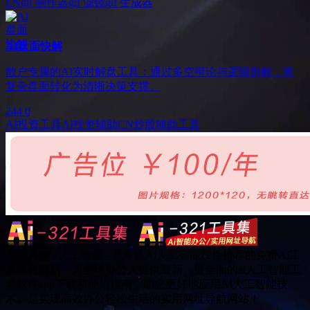
EN
gif 制作器
gif 滤镜
gif 生成器
AI盘面快解
散户专属的AI实时解盘工具：通过多空辩论与逻辑拆解，将
复杂盘面转化为清晰决策支撑。
244
0
AI投资工具
AI投资辅助
CN
炒股辅助工具
Ai工具集 - 人工智能 - 是专注Ai人工智能软件推荐的免费AI工
具集合网站，为全球办公人提供最新、最全面的ai人工智能工
具软件app下载和使用指南，助您更好地应用AI人工智能技
术。是实现高效办公轻松生活的实用网址导航网站！