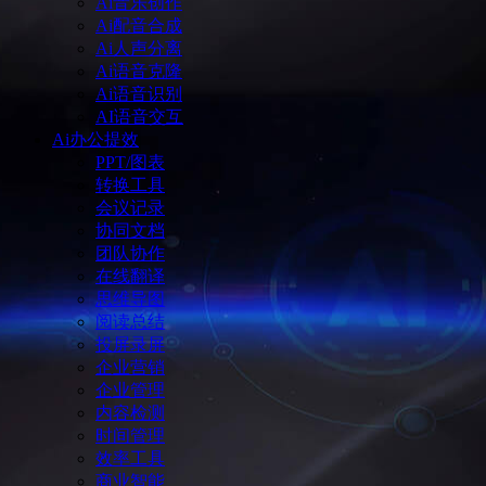
Ai音乐创作
Ai配音合成
Ai人声分离
Ai语音克隆
Ai语音识别
AI语音交互
Ai办公提效
PPT/图表
转换工具
会议记录
协同文档
团队协作
在线翻译
思维导图
阅读总结
投屏录屏
企业营销
企业管理
内容检测
时间管理
效率工具
商业智能