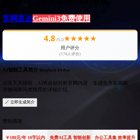
酷云EYE，作为领先的实时收视...
官网直达
Gemini3免费使用
4.8
★
★
★
★
★
/5.0
用户评分
(174人评价)
AI智能工具简介
DeepSeek V4 Pro
点击下方按钮，AI将自动分析官网内容，生成包含新闻稿、
关键词和同类推荐的详细介绍。
🪄 立即生成简介
赞助商家
￥180元/年 10字以内
免费AI工具 智能创新
办公工具集 效率提升