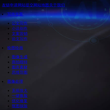
友链申请
网站提交
网站地图
关于我们
写作文案
公文写作
小说创作
文案营销
论文写作
绘图绘画
图像生成
商拍模特
图库素材
思维导图
图像处理
无损放大
一键换脸
优化修复
抠图抹除