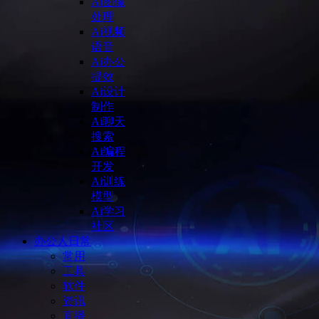
Ai图像
处理
Ai视频
语音
Ai办公
提效
Ai设计
制作
Ai聊天
搜索
Ai编程
开发
Ai训练
模型
Ai学习
社区
办公人日常
常用
工具
软件
资讯
直播