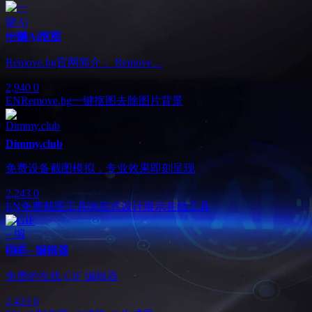
一键Ai抠图
Remove.bg官网简介： Remove....
2,940
0
EN
Remove.bg
一键抠图
去除图片背景
Dimmy.club
免费设备截图模拟，专业效果即刻呈现
2,243
0
EN
免费截图工具
响应式设计展示
在线工具
GIF – 编辑器
免费的在线 GIF 编辑器
2,433
0