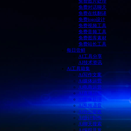
免费图片处理
免费对话聊天
免费在线翻译
免费logo设计
免费视频工具
免费音频工具
免费图库素材
免费站长工具
每日尝鲜
AI工具分享
AI技术资讯
Ai工具箱集
Ai写作文案
Ai媒体运营
Ai电商运营
AI直播运营
Ai图像处理
Ai视频语音
Ai办公提效
Ai设计制作
Ai聊天搜索
Ai编程开发