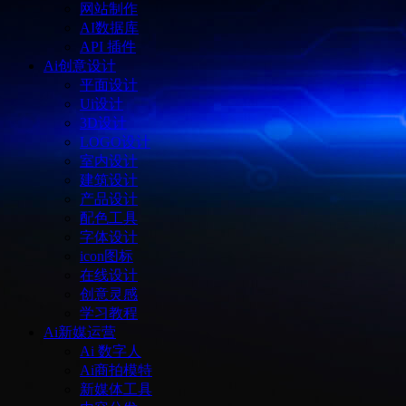
网站制作
AI数据库
API 插件
Ai创意设计
平面设计
Ui设计
3D设计
LOGO设计
室内设计
建筑设计
产品设计
配色工具
字体设计
icon图标
在线设计
创意灵感
学习教程
Ai新媒运营
Ai 数字人
Ai商拍模特
新媒体工具