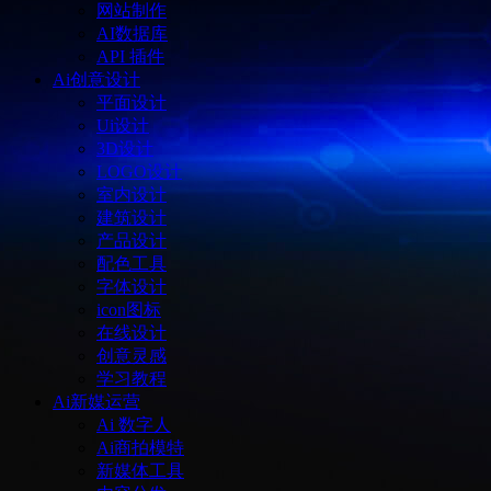
网站制作
AI数据库
API 插件
Ai创意设计
平面设计
Ui设计
3D设计
LOGO设计
室内设计
建筑设计
产品设计
配色工具
字体设计
icon图标
在线设计
创意灵感
学习教程
Ai新媒运营
Ai 数字人
Ai商拍模特
新媒体工具