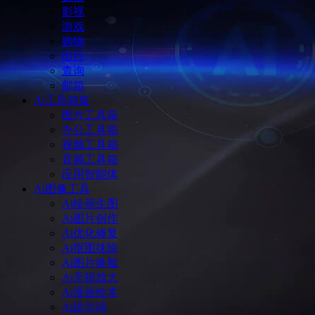
影视
游戏
购物
出行
查询
邮箱
Ai工具箱集
图片工具箱
办公工具箱
视频工具箱
音频工具箱
应用智能体
Ai图像工具
Ai绘画生图
Ai图片创作
Ai优化修复
Ai抠图抹除
Ai图片换脸
Ai无损放大
Ai漫画绘本
Ai提示词