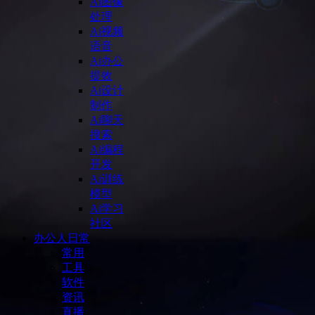
Ai图像
处理
Ai视频
语音
Ai办公
提效
Ai设计
制作
Ai聊天
搜索
Ai编程
开发
Ai训练
模型
Ai学习
社区
办公人日常
常用
工具
软件
资讯
直播