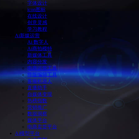
字体设计
icon图标
在线设计
创意灵感
学习教程
Ai新媒运营
Ai 数字人
Ai商拍模特
新媒体工具
内容分发
电商运营工具
排版编辑工具
客服机器人
直播助手
自媒体变现
热榜指数
营销推广
数据洞察
媒体平台
电商卖货平台
Ai模型平台