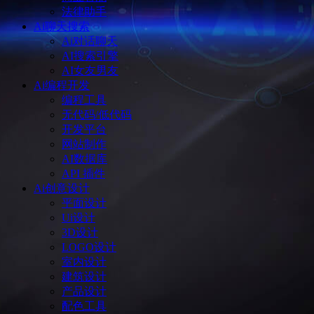
法律助手
Ai聊天搜索
Ai对话聊天
AI搜索引擎
AI女友男友
Ai编程开发
编程工具
无代码/低代码
开发平台
网站制作
AI数据库
API 插件
Ai创意设计
平面设计
Ui设计
3D设计
LOGO设计
室内设计
建筑设计
产品设计
配色工具