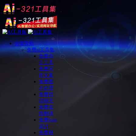
分类导航
免费ai工具集
免费办
公工具
免费写
作文案
免费图
片处理
免费对
话聊天
免费在
线翻译
免费logo
设计
免费视