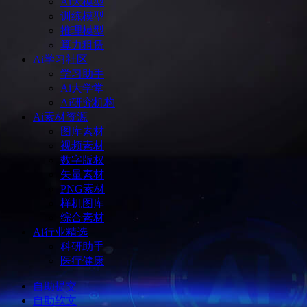
Ai大模型
训练模型
推理模型
算力租赁
Ai学习社区
学习助手
Ai大学堂
Ai研究机构
Ai素材资源
图库素材
视频素材
数字版权
矢量素材
PNG素材
样机图库
综合素材
Ai行业精选
科研助手
医疗健康
自助提交
自助软文