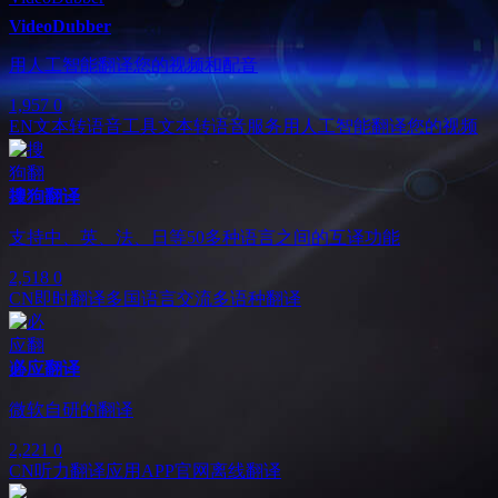
VideoDubber
用人工智能翻译您的视频和配音
1,957
0
EN
文本转语音工具
文本转语音服务
用人工智能翻译您的视频
搜狗翻译
支持中、英、法、日等50多种语言之间的互译功能
2,518
0
CN
即时翻译
多国语言交流
多语种翻译
必应翻译
微软自研的翻译
2,221
0
CN
听力翻译
应用APP官网
离线翻译