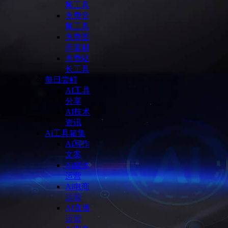
频工具
免费音
频工具
免费图
库素材
免费站
长工具
每日尝鲜
AI工具
分享
AI技术
资讯
Ai工具箱集
Ai写作
文案
Ai媒体
运营
Ai电商
运营
AI直播
运营