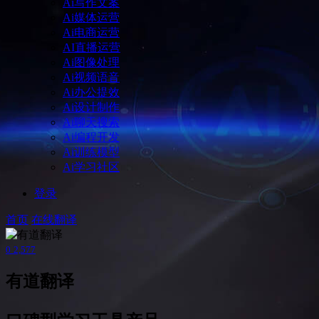
Ai写作文案
Ai媒体运营
Ai电商运营
AI直播运营
Ai图像处理
Ai视频语音
Ai办公提效
Ai设计制作
Ai聊天搜索
Ai编程开发
Ai训练模型
Ai学习社区
登录
首页
在线翻译
0
2,577
有道翻译