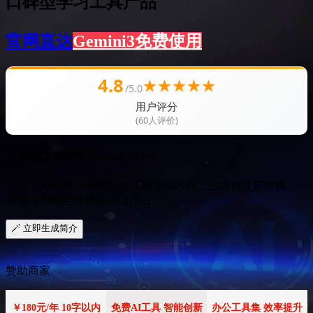
口碑型学习工具产品
官网直达
Gemini3免费使用
4.8
★
★
★
★
★
/5.0
用户评分
(60人评价)
AI智能工具简介
DeepSeek V4 Pro
点击下方按钮，AI将自动分析官网内容，生成包含新闻稿、
关键词和同类推荐的详细介绍。
🪄 立即生成简介
赞助商家
￥180元/年 10字以内
免费AI工具 智能创新
办公工具集 效率提升