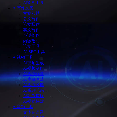
Ai绘画工具
Ai写作文案
文案营销
公文写作
论文写作
英文写作
小说创作
内容改写
论文工具
AI SEO工具
Ai视频工具
Ai视频生成
Ai视频制作
AI视频优化
AI字幕生成
AI视频换脸
AI视频总结
Ai动作捕捉
Ai视觉特效
Ai音频工具
文本转语音