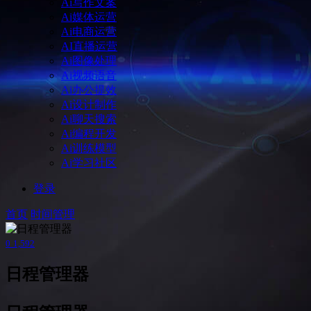
Ai写作文案
Ai媒体运营
Ai电商运营
AI直播运营
Ai图像处理
Ai视频语音
Ai办公提效
Ai设计制作
Ai聊天搜索
Ai编程开发
Ai训练模型
Ai学习社区
登录
首页
时间管理
0
1,592
日程管理器