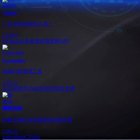
Timely
一款AI时间管理工具！
2,824
0
EN
会议记录
免费试用
官网APP
Usemotion
智能日程管理工具
2,051
0
AI日历助手
EN
时间管理
项目管理
滴答清单
高效完成任务和规划时间的应用
3,961
0
android
app
CN
dida