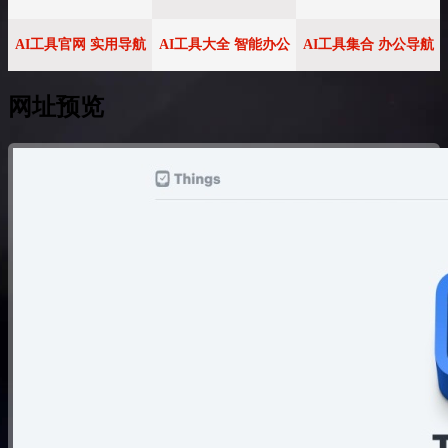
AI工具官网 实用导航
AI工具大全 智能办公
AI工具集合 办公导航
网址预览