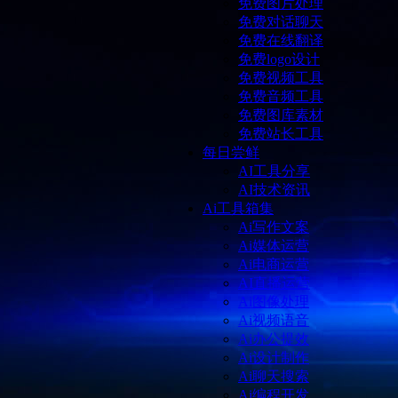
免费图片处理
免费对话聊天
免费在线翻译
免费logo设计
免费视频工具
免费音频工具
免费图库素材
免费站长工具
每日尝鲜
AI工具分享
AI技术资讯
Ai工具箱集
Ai写作文案
Ai媒体运营
Ai电商运营
AI直播运营
Ai图像处理
Ai视频语音
Ai办公提效
Ai设计制作
Ai聊天搜索
Ai编程开发