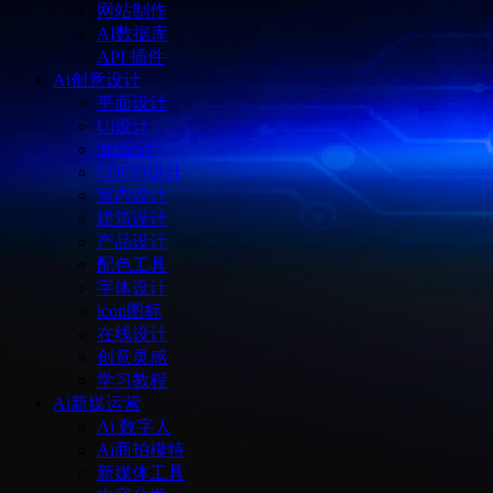
网站制作
AI数据库
API 插件
Ai创意设计
平面设计
Ui设计
3D设计
LOGO设计
室内设计
建筑设计
产品设计
配色工具
字体设计
icon图标
在线设计
创意灵感
学习教程
Ai新媒运营
Ai 数字人
Ai商拍模特
新媒体工具