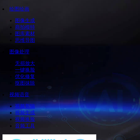
绘图绘画
图像生成
商拍模特
图库素材
思维导图
图像处理
无损放大
一键换脸
优化修复
抠图抹除
视频语音
视频剪辑
视频生成
视频换脸
音频工具