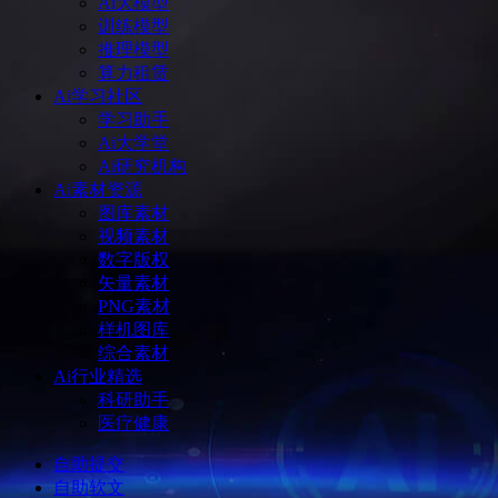
Ai大模型
训练模型
推理模型
算力租赁
Ai学习社区
学习助手
Ai大学堂
Ai研究机构
Ai素材资源
图库素材
视频素材
数字版权
矢量素材
PNG素材
样机图库
综合素材
Ai行业精选
科研助手
医疗健康
自助提交
自助软文