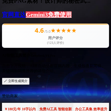
免费PNG素材！设计师的秘密武...
官网直达
Gemini3免费使用
4.6
★
★
★
★
★
/5.0
用户评分
(123人评价)
AI智能工具简介
DeepSeek V4 Pro
点击下方按钮，AI将自动分析官网内容，生成包含新闻稿、
关键词和同类推荐的详细介绍。
🪄 立即生成简介
赞助商家
￥180元/年 10字以内
免费AI工具 智能创新
办公工具集 效率提升