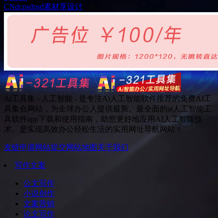
CN
dcpsd
psd素材
享设计
Ai工具集 - 人工智能 - 是专注Ai人工智能软件推荐的免费AI工
具集合网站，为全球办公人提供最新、最全面的ai人工智能工
具软件app下载和使用指南，助您更好地应用AI人工智能技
术。是实现高效办公轻松生活的实用网址导航网站！
友链申请
网站提交
网站地图
关于我们
写作文案
公文写作
小说创作
文案营销
论文写作