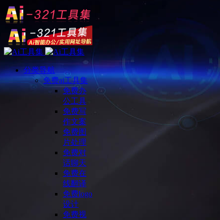
分类导航
免费ai工具集
免费办
公工具
免费写
作文案
免费图
片处理
免费对
话聊天
免费在
线翻译
免费logo
设计
免费视