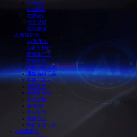
字体设计
icon图标
在线设计
创意灵感
学习教程
Ai新媒运营
Ai 数字人
Ai商拍模特
新媒体工具
内容分发
电商运营工具
排版编辑工具
客服机器人
直播助手
自媒体变现
热榜指数
营销推广
数据洞察
媒体平台
电商卖货平台
Ai模型平台