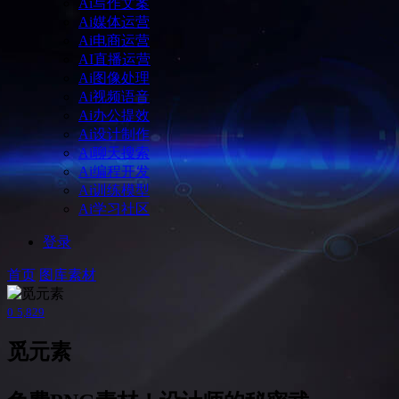
Ai写作文案
Ai媒体运营
Ai电商运营
AI直播运营
Ai图像处理
Ai视频语音
Ai办公提效
Ai设计制作
Ai聊天搜索
Ai编程开发
Ai训练模型
Ai学习社区
登录
首页
图库素材
0
5,829
觅元素