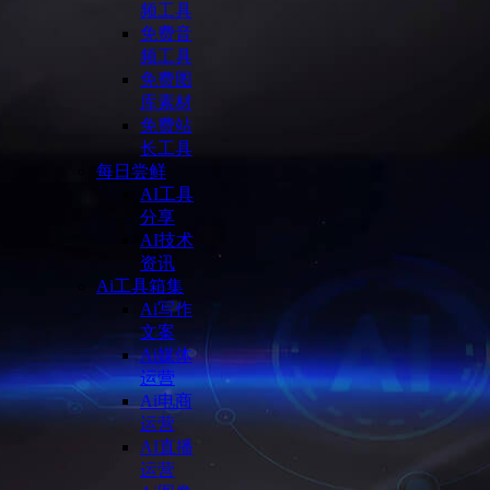
频工具
免费音
频工具
免费图
库素材
免费站
长工具
每日尝鲜
AI工具
分享
AI技术
资讯
Ai工具箱集
Ai写作
文案
Ai媒体
运营
Ai电商
运营
AI直播
运营