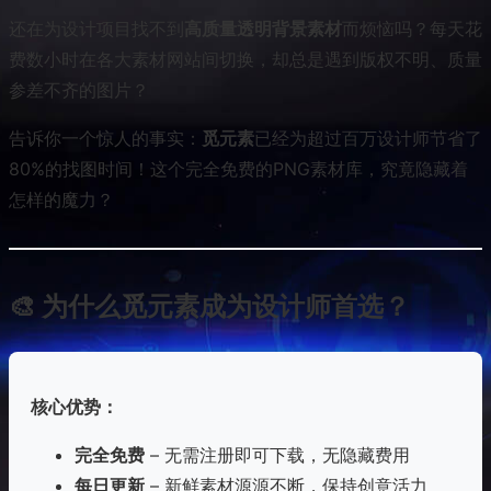
还在为设计项目找不到
高质量透明背景素材
而烦恼吗？每天花
费数小时在各大素材网站间切换，却总是遇到版权不明、质量
参差不齐的图片？
告诉你一个惊人的事实：
觅元素
已经为超过百万设计师节省了
80%的找图时间！这个完全免费的PNG素材库，究竟隐藏着
怎样的魔力？
🎨 为什么觅元素成为设计师首选？
核心优势：
完全免费
– 无需注册即可下载，无隐藏费用
每日更新
– 新鲜素材源源不断，保持创意活力