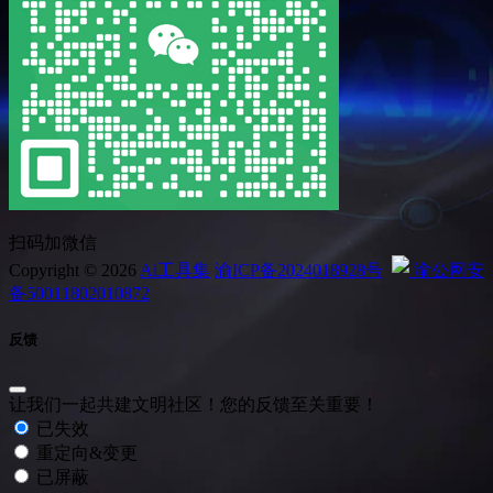
扫码加微信
Copyright © 2026
Ai工具集
渝ICP备2024018928号
渝公网安
备50011802010872
反馈
让我们一起共建文明社区！您的反馈至关重要！
已失效
重定向&变更
已屏蔽