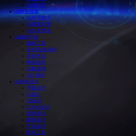
法律助手
Ai聊天搜索
Ai对话聊天
AI搜索引擎
AI女友男友
Ai编程开发
编程工具
无代码/低代码
开发平台
网站制作
AI数据库
API 插件
Ai创意设计
平面设计
Ui设计
3D设计
LOGO设计
室内设计
建筑设计
产品设计
配色工具