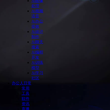
Ai图像
处理
Ai视频
语音
Ai办公
提效
Ai设计
制作
Ai聊天
搜索
Ai编程
开发
Ai训练
模型
Ai学习
社区
办公人日常
常用
工具
软件
资讯
直播