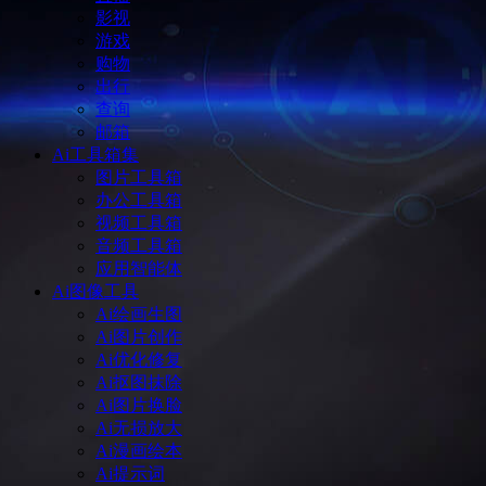
影视
游戏
购物
出行
查询
邮箱
Ai工具箱集
图片工具箱
办公工具箱
视频工具箱
音频工具箱
应用智能体
Ai图像工具
Ai绘画生图
Ai图片创作
Ai优化修复
Ai抠图抹除
Ai图片换脸
Ai无损放大
Ai漫画绘本
Ai提示词