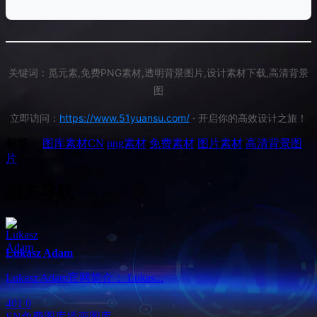
关键词：觅元素,免费PNG素材,透明背景图片,设计素材下载,高清背景
图
立即访问：
https://www.51yuansu.com/
· 开启你的高效设计之旅！
标签：
图库素材
CN
png素材
免费素材
图片素材
高清背景图
片
相关导航
Lukasz Adam
Lukasz Adam官网简介： Lukas...
401
0
EN
免费图库
插画图库