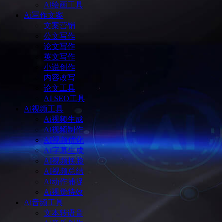
Ai绘画工具
Ai写作文案
文案营销
公文写作
论文写作
英文写作
小说创作
内容改写
论文工具
AI SEO工具
Ai视频工具
Ai视频生成
Ai视频制作
AI视频优化
AI字幕生成
AI视频换脸
AI视频总结
Ai动作捕捉
Ai视觉特效
Ai音频工具
文本转语音