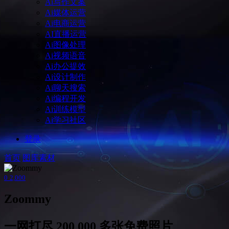
Ai写作文案
Ai媒体运营
Ai电商运营
AI直播运营
Ai图像处理
Ai视频语音
Ai办公提效
Ai设计制作
Ai聊天搜索
Ai编程开发
Ai训练模型
Ai学习社区
登录
首页
图库素材
0
2,000
Zoommy
一网打尽 200 000 多张免费照片