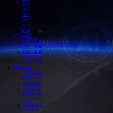
影视
游戏
购物
出行
查询
邮箱
Ai工具箱集
图片工具箱
办公工具箱
视频工具箱
音频工具箱
应用智能体
Ai图像工具
Ai绘画生图
Ai图片创作
Ai优化修复
Ai抠图抹除
Ai图片换脸
Ai无损放大
Ai漫画绘本
Ai提示词