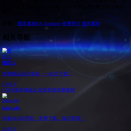
Zoommy是一个强大的免费照片库，适合个人和商业用途，提
供了丰富的搜索和筛选功能，以及便捷的照片管理和下载选
项。
标签：
图库素材
EN
Zoommy
免费照片
图片素材
相关导航
图巨人
免费精品设计素材，一站式下载！
1,992
0
CN
PS素材模板
企业荣誉墙
免费素材
hdqwalls
海量4K/8K壁纸，免费下载，每日更新！
2,465
0