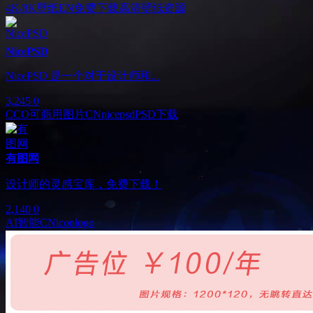
4K/8K壁纸
EN
免费下载
高清壁纸资源
NicePSD
NicePSD 是一个对于设计师和...
3,245
0
CCO可商用图片
CN
nicepsd
PSD下载
有图网
设计师的灵感宝库，免费下载！
2,140
0
AI智能
CN
icon
logo