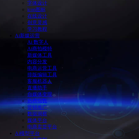
字体设计
icon图标
在线设计
创意灵感
学习教程
Ai新媒运营
Ai 数字人
Ai商拍模特
新媒体工具
内容分发
电商运营工具
排版编辑工具
客服机器人
直播助手
自媒体变现
热榜指数
营销推广
数据洞察
媒体平台
电商卖货平台
Ai模型平台