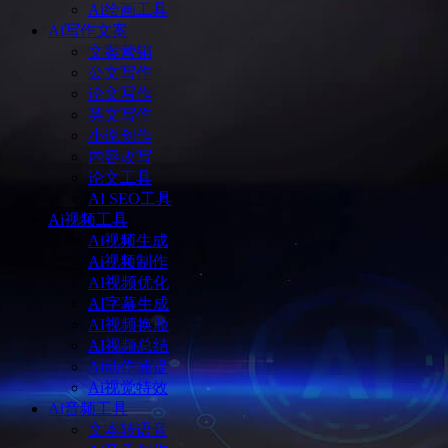
Ai绘画工具
Ai写作文案
文案营销
公文写作
论文写作
英文写作
小说创作
内容改写
论文工具
AI SEO工具
Ai视频工具
Ai视频生成
Ai视频制作
AI视频优化
AI字幕生成
AI视频换脸
AI视频总结
Ai动作捕捉
Ai视觉特效
Ai音频工具
文本转语音