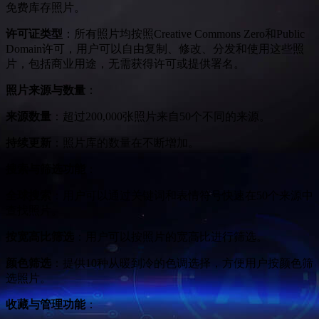
免费库存照片。
许可证类型
：所有照片均按照Creative Commons Zero和Public
Domain许可，用户可以自由复制、修改、分发和使用这些照
片，包括商业用途，无需获得许可或提供署名。
照片来源与数量
：
来源数量
：超过200,000张照片来自50个不同的来源。
持续更新
：照片库的数量在不断增加。
搜索与筛选功能
：
全球搜索
：用户可以通过关键词和表情符号快速在50个来源中
查找照片。
按宽高比筛选
：用户可以按照片的宽高比进行筛选。
颜色筛选
：提供10种从暖到冷的色调选择，方便用户按颜色筛
选照片。
收藏与管理功能
：