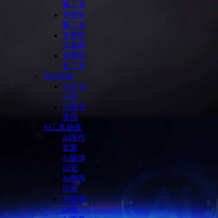
频工具
免费音
频工具
免费图
库素材
免费站
长工具
每日尝鲜
AI工具
分享
AI技术
资讯
Ai工具箱集
Ai写作
文案
Ai媒体
运营
Ai电商
运营
AI直播
运营