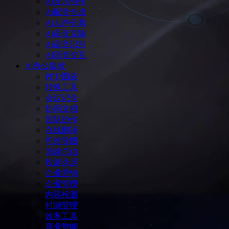
Ai音乐创作
Ai配音合成
Ai人声分离
Ai语音克隆
Ai语音识别
AI语音交互
Ai办公提效
PPT/图表
转换工具
会议记录
协同文档
团队协作
在线翻译
思维导图
阅读总结
投屏录屏
企业营销
企业管理
内容检测
时间管理
效率工具
商业智能