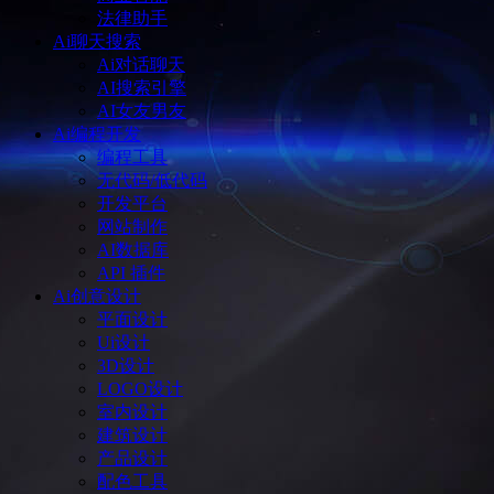
法律助手
Ai聊天搜索
Ai对话聊天
AI搜索引擎
AI女友男友
Ai编程开发
编程工具
无代码/低代码
开发平台
网站制作
AI数据库
API 插件
Ai创意设计
平面设计
Ui设计
3D设计
LOGO设计
室内设计
建筑设计
产品设计
配色工具