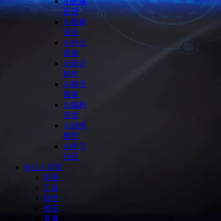
Ai图像
处理
Ai视频
语音
Ai办公
提效
Ai设计
制作
Ai聊天
搜索
Ai编程
开发
Ai训练
模型
Ai学习
社区
办公人日常
常用
工具
软件
资讯
直播