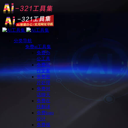
分类导航
免费ai工具集
免费办
公工具
免费写
作文案
免费图
片处理
免费对
话聊天
免费在
线翻译
免费logo
设计
免费视