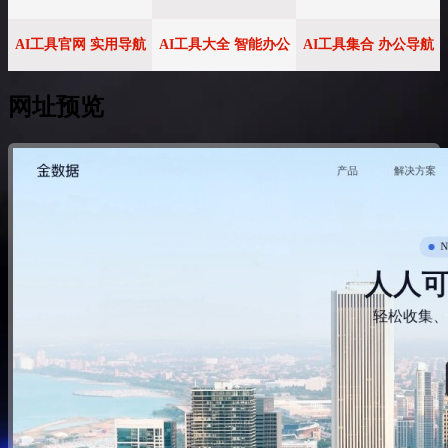
AI工具官网 实用导航
AI工具大全 智能办公
AI工具集合 办公导航
网址预览