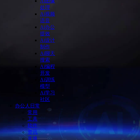
Ai图像
处理
Ai视频
语音
Ai办公
提效
Ai设计
制作
Ai聊天
搜索
Ai编程
开发
Ai训练
模型
Ai学习
社区
办公人日常
常用
工具
软件
资讯
直播