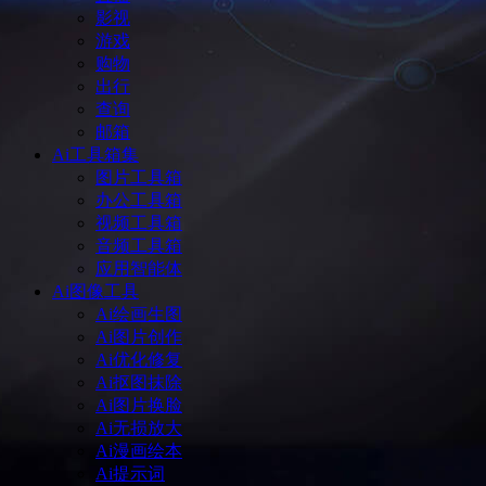
影视
游戏
购物
出行
查询
邮箱
Ai工具箱集
图片工具箱
办公工具箱
视频工具箱
音频工具箱
应用智能体
Ai图像工具
Ai绘画生图
Ai图片创作
Ai优化修复
Ai抠图抹除
Ai图片换脸
Ai无损放大
Ai漫画绘本
Ai提示词