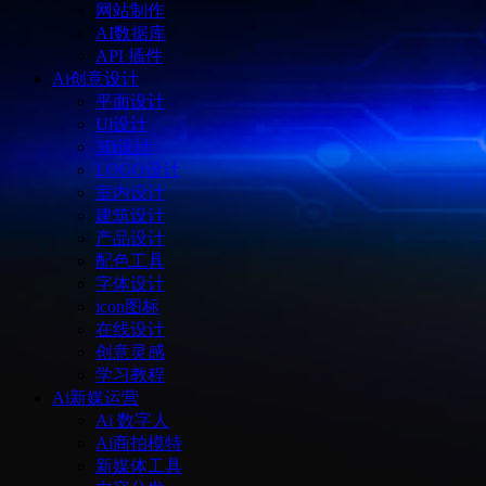
网站制作
AI数据库
API 插件
Ai创意设计
平面设计
Ui设计
3D设计
LOGO设计
室内设计
建筑设计
产品设计
配色工具
字体设计
icon图标
在线设计
创意灵感
学习教程
Ai新媒运营
Ai 数字人
Ai商拍模特
新媒体工具