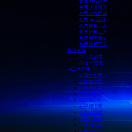
免费图片处理
免费对话聊天
免费在线翻译
免费logo设计
免费视频工具
免费音频工具
免费图库素材
免费站长工具
每日尝鲜
AI工具分享
AI技术资讯
Ai工具箱集
Ai写作文案
Ai媒体运营
Ai电商运营
AI直播运营
Ai图像处理
Ai视频语音
Ai办公提效
Ai设计制作
Ai聊天搜索
Ai编程开发