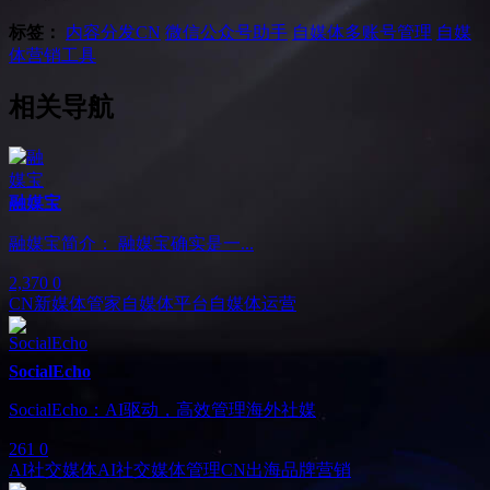
标签：
内容分发
CN
微信公众号助手
自媒体多账号管理
自媒
体营销工具
相关导航
融媒宝
融媒宝简介： 融媒宝确实是一...
2,370
0
CN
新媒体管家
自媒体平台
自媒体运营
SocialEcho
SocialEcho：AI驱动，高效管理海外社媒
261
0
AI社交媒体
AI社交媒体管理
CN
出海品牌营销