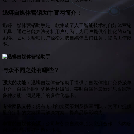
迅蟒自媒体营销助手官网简介：
迅蟒自媒体营销助手是一款集成了人工智能技术的自媒体营销
工具，通过智能算法分析用户行为，为用户提供个性化的营销
策略。它可以帮助用户轻松完成自媒体营销任务，提高工作效
率。
与众不同之处有哪些？
强大的功能：
迅蟒自媒体营销助手提供了自媒体推广免费派单
中介、自媒体瞬间切换素材编辑、实时自媒体最新消息跟踪等
多种功能，满足用户的多样化需求。
专业团队支持：
拥有专业的文案策划及撰写团队，为客户提供
量身定制的文案撰写解决方案，提高品牌影响力。
丰富的自媒体资源：
公司与各类自媒体顶尖资源合作，为内容
创业者提供良好的孵化环境。