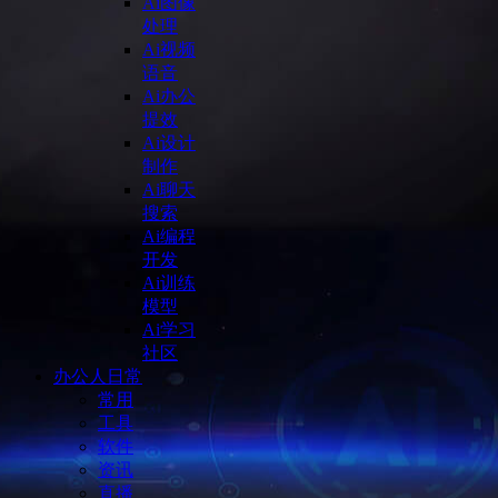
Ai图像
处理
Ai视频
语音
Ai办公
提效
Ai设计
制作
Ai聊天
搜索
Ai编程
开发
Ai训练
模型
Ai学习
社区
办公人日常
常用
工具
软件
资讯
直播