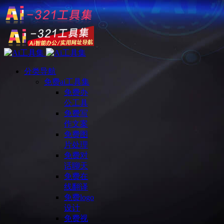
分类导航
免费ai工具集
免费办
公工具
免费写
作文案
免费图
片处理
免费对
话聊天
免费在
线翻译
免费logo
设计
免费视