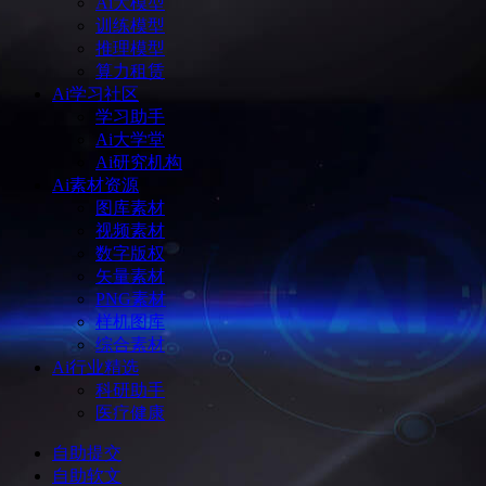
Ai大模型
训练模型
推理模型
算力租赁
Ai学习社区
学习助手
Ai大学堂
Ai研究机构
Ai素材资源
图库素材
视频素材
数字版权
矢量素材
PNG素材
样机图库
综合素材
Ai行业精选
科研助手
医疗健康
自助提交
自助软文