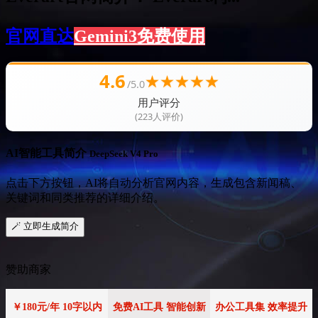
官网直达
Gemini3免费使用
4.6
★
★
★
★
★
/5.0
用户评分
(223人评价)
AI智能工具简介
DeepSeek V4 Pro
点击下方按钮，AI将自动分析官网内容，生成包含新闻稿、
关键词和同类推荐的详细介绍。
🪄 立即生成简介
赞助商家
￥180元/年 10字以内
免费AI工具 智能创新
办公工具集 效率提升