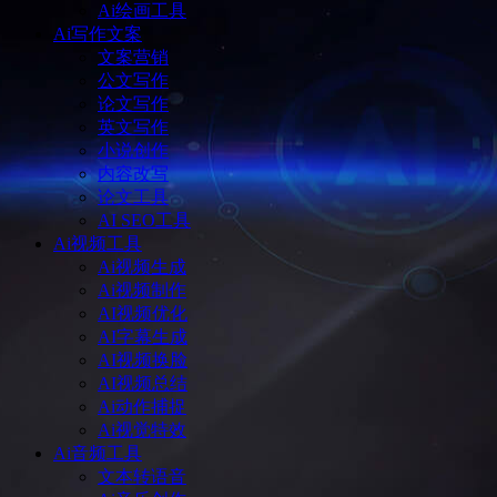
Ai绘画工具
Ai写作文案
文案营销
公文写作
论文写作
英文写作
小说创作
内容改写
论文工具
AI SEO工具
Ai视频工具
Ai视频生成
Ai视频制作
AI视频优化
AI字幕生成
AI视频换脸
AI视频总结
Ai动作捕捉
Ai视觉特效
Ai音频工具
文本转语音