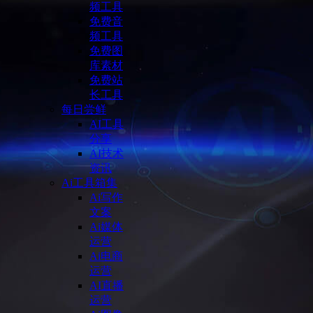
频工具
免费音
频工具
免费图
库素材
免费站
长工具
每日尝鲜
AI工具
分享
AI技术
资讯
Ai工具箱集
Ai写作
文案
Ai媒体
运营
Ai电商
运营
AI直播
运营