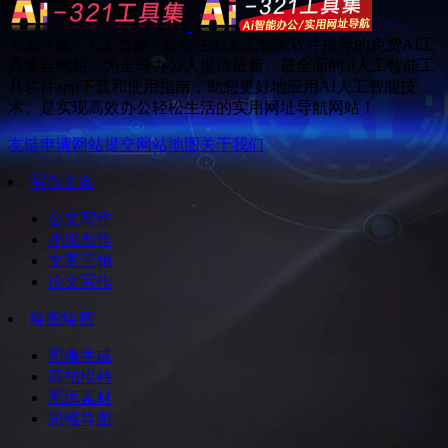
Ai工具集 - 人工智能 - 是专注Ai人工智能软件推荐的免费AI工
具集合网站，为全球办公人提供最新、最全面的ai人工智能工
具软件app下载和使用指南，助您更好地应用AI人工智能技
术。是实现高效办公轻松生活的实用网址导航网站！
友链申请
网站提交
网站地图
关于我们
写作文案
公文写作
小说创作
文案营销
论文写作
绘图绘画
图像生成
商拍模特
图库素材
思维导图