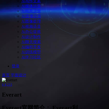
Ai写作文案
Ai媒体运营
Ai电商运营
AI直播运营
Ai图像处理
Ai视频语音
Ai办公提效
Ai设计制作
Ai聊天搜索
Ai编程开发
Ai训练模型
Ai学习社区
登录
首页
平面设计
0
4,215
Everart
Everart官网简介： Everart利...