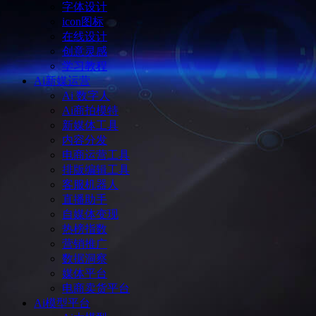
字体设计
icon图标
在线设计
创意灵感
学习教程
Ai新媒运营
Ai 数字人
Ai商拍模特
新媒体工具
内容分发
电商运营工具
排版编辑工具
客服机器人
直播助手
自媒体变现
热榜指数
营销推广
数据洞察
媒体平台
电商卖货平台
Ai模型平台