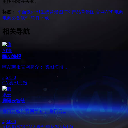
更多的潜在买家。
标签：
平面设计
AI生成背景图
EN
产品背景图
官网APP
电商
电商必备软件
软件下载
相关导航
嗨AI海报
嗨AI海报官网简介： 嗨AI海报...
3,675
0
CN
嗨AI海报
腾讯云智绘
腾讯云智绘官网简介： 腾讯云...
4,348
0
AI视频剪辑
CN
人像动漫化
智能封面