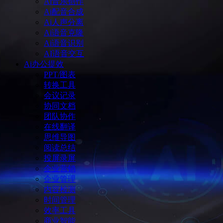
Ai音乐创作
Ai配音合成
Ai人声分离
Ai语音克隆
Ai语音识别
AI语音交互
Ai办公提效
PPT/图表
转换工具
会议记录
协同文档
团队协作
在线翻译
思维导图
阅读总结
投屏录屏
企业营销
企业管理
内容检测
时间管理
效率工具
商业智能