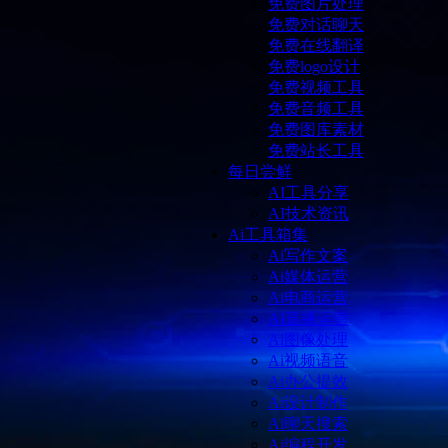
免费图片处理
免费对话聊天
免费在线翻译
免费logo设计
免费视频工具
免费音频工具
免费图库素材
免费站长工具
每日尝鲜
AI工具分享
AI技术资讯
Ai工具箱集
Ai写作文案
Ai媒体运营
Ai电商运营
AI直播运营
Ai图像处理
Ai视频语音
Ai办公提效
Ai设计制作
Ai聊天搜索
Ai编程开发