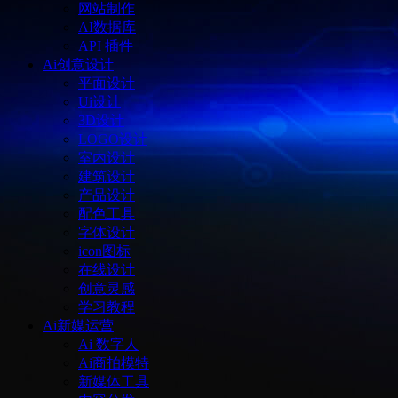
网站制作
AI数据库
API 插件
Ai创意设计
平面设计
Ui设计
3D设计
LOGO设计
室内设计
建筑设计
产品设计
配色工具
字体设计
icon图标
在线设计
创意灵感
学习教程
Ai新媒运营
Ai 数字人
Ai商拍模特
新媒体工具