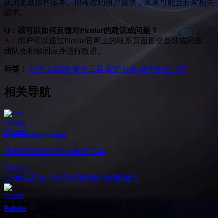
或浏览器插件版本。但考虑到用户需求，未来可能会开发相关
版本。
Q：我可以如何反馈对Picular的建议或问题？
A：用户可以通过Picular官网上的联系页面提交反馈或问题，
团队会积极回应并进行改进。
标签：
配色工具
EN
配色工具
配色方案
颜色搜索引擎
相关导航
Eva Design System
基于深度学习算法的配色工具
2,004
0
EN
生成配色方案
配色网站
颜色搭配建议
Palette