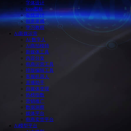
字体设计
icon图标
在线设计
创意灵感
学习教程
Ai新媒运营
Ai 数字人
Ai商拍模特
新媒体工具
内容分发
电商运营工具
排版编辑工具
客服机器人
直播助手
自媒体变现
热榜指数
营销推广
数据洞察
媒体平台
电商卖货平台
Ai模型平台