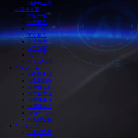
Ai绘画工具
Ai写作文案
文案营销
公文写作
论文写作
英文写作
小说创作
内容改写
论文工具
AI SEO工具
Ai视频工具
Ai视频生成
Ai视频制作
AI视频优化
AI字幕生成
AI视频换脸
AI视频总结
Ai动作捕捉
Ai视觉特效
Ai音频工具
文本转语音