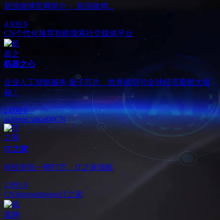
新浪微博官网简介： 新浪微博...
4,930
0
CN
个性化推荐
智能搜索
社交媒体平台
机器之心
企业人工智能服务,量子芯片、世界模型与全球经济重塑大揭
秘！
2,050
0
ai live
ai talk
ai00
CN
IT之家
科技资讯一网打尽，IT之家领航
2,895
0
CN
Internet
ithome
IT之家