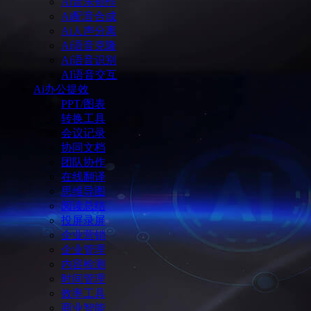
Ai音乐创作
Ai配音合成
Ai人声分离
Ai语音克隆
Ai语音识别
AI语音交互
Ai办公提效
PPT/图表
转换工具
会议记录
协同文档
团队协作
在线翻译
思维导图
阅读总结
投屏录屏
企业营销
企业管理
内容检测
时间管理
效率工具
商业智能