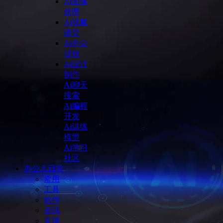
Ai图像
处理
Ai视频
语音
Ai办公
提效
Ai设计
制作
Ai聊天
搜索
Ai编程
开发
Ai训练
模型
Ai学习
社区
办公人日常
常用
工具
软件
资讯
直播