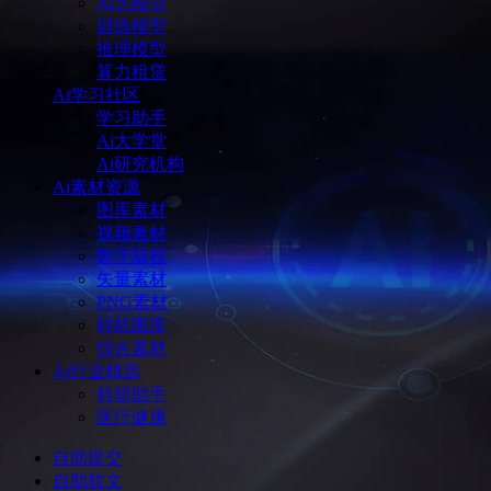
Ai大模型
训练模型
推理模型
算力租赁
Ai学习社区
学习助手
Ai大学堂
Ai研究机构
Ai素材资源
图库素材
视频素材
数字版权
矢量素材
PNG素材
样机图库
综合素材
Ai行业精选
科研助手
医疗健康
自助提交
自助软文