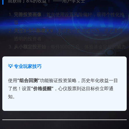
就获得了8%的收益！”——用户李女士
完善投资画像
：首次使用设置风险偏好，获得个性化推
荐
关注3-5个靠谱大V
：选择粉丝数超过10万、历史业绩
透明的投资者
从小额定投开始
：每月1000元起，体验基金定投的威力
💡 专业玩家技巧
使用
“组合回测”
功能验证投资策略，历史年化收益一目
了然！设置
“价格提醒”
，心仪股票到达目标价立即通
知。