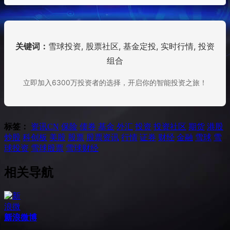
关键词：
雪球投资, 股票社区, 基金定投, 实时行情, 投资
组合
立即加入6300万投资者的选择，开启你的智能投资之旅！
标签：
资讯
CN
保险
债券
基金
外汇
投资
投资社区
期货
港股
炒股
科创板
美股
股票
股票资讯
行情
证券
财经
金融
雪球
雪
球投资
雪球股票
雪球财经
相关导航
新浪微博