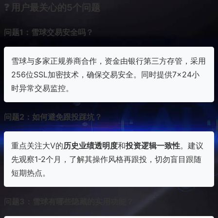
❓ 用户最关心的5个问题
问题1：雪球交易安全吗？
雪球与多家正规券商合作，资金由银行第三方存管，采用
256位SSL加密技术，确保交易安全。同时提供7×24小
时异常交易监控。
问题2：如何避免跟投踩坑？
重点关注大V的
历史业绩透明度
和
投资逻辑一致性
。建议
先观察1-2个月，了解其操作风格再跟投，切勿盲目跟随
短期热点。
问题3：雪球有哪些隐藏的实用功能？