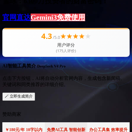
雪球：6300万投资者的财富密码！
官网直达
Gemini3免费使用
4.3
★
★
★
★
★
/5.0
用户评分
(175人评价)
AI智能工具简介
DeepSeek V4 Pro
点击下方按钮，AI将自动分析官网内容，生成包含新闻稿、
关键词和同类推荐的详细介绍。
🪄 立即生成简介
赞助商家
￥180元/年 10字以内
免费AI工具 智能创新
办公工具集 效率提升