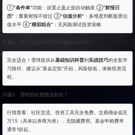
①
“条件单”
功能：设置止盈止损自动触发 ②
“财报日
历”
：重要财报不错过 ③
“估值分析”
：多维度判断股票估
值水平 ④
“模拟组合”
：无风险测试投资策略
问题4：适合完全没有投资经验的小白吗？
完全适合！雪球提供从
基础知识科普
到
实战技巧
的全套学
习路径。建议从“基金定投”开始，风险较低，体验投资流
程。
问题5：雪球的收费情况如何？
行情查看、社区交流、投资工具完全免费。交易佣金低至
万1.5（具体以券商为准），无隐藏费用。基金申购费率
通常1折起。