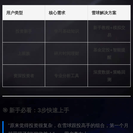
用户类型
核心需求
雪球解决方案
新手教程+模拟交
投资新手
学习基础知识
易
基金定投+智能提
上班族
碎片时间理财
醒
深度数据+策略回
资深投资者
专业分析工具
测
🎯 新手必看：3步快速上手
“原来觉得投资很复杂，在雪球跟投高手的组合，第一个月