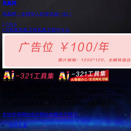
凤凰网
凤凰网：全球华人的资讯第一站！
1,729
0
CN
凤凰
凤凰卫视
凤凰卫视中文台
Ai工具集 - 人工智能 - 是专注Ai人工智能软件推荐的免费AI工
具集合网站，为全球办公人提供最新、最全面的ai人工智能工
具软件app下载和使用指南，助您更好地应用AI人工智能技
术。是实现高效办公轻松生活的实用网址导航网站！
友链申请
网站提交
网站地图
关于我们
写作文案