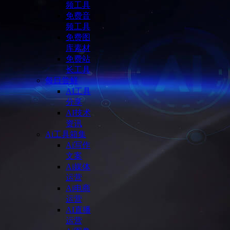
频工具
免费音
频工具
免费图
库素材
免费站
长工具
每日尝鲜
AI工具
分享
AI技术
资讯
Ai工具箱集
Ai写作
文案
Ai媒体
运营
Ai电商
运营
AI直播
运营