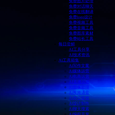
免费图片处理
免费对话聊天
免费在线翻译
免费logo设计
免费视频工具
免费音频工具
免费图库素材
免费站长工具
每日尝鲜
AI工具分享
AI技术资讯
Ai工具箱集
Ai写作文案
Ai媒体运营
Ai电商运营
AI直播运营
Ai图像处理
Ai视频语音
Ai办公提效
Ai设计制作
Ai聊天搜索
Ai编程开发