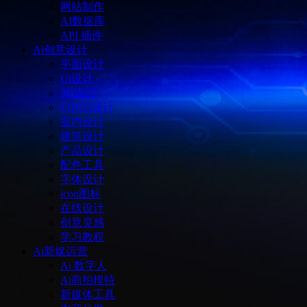
网站制作
AI数据库
API 插件
Ai创意设计
平面设计
Ui设计
3D设计
LOGO设计
室内设计
建筑设计
产品设计
配色工具
字体设计
icon图标
在线设计
创意灵感
学习教程
Ai新媒运营
Ai 数字人
Ai商拍模特
新媒体工具