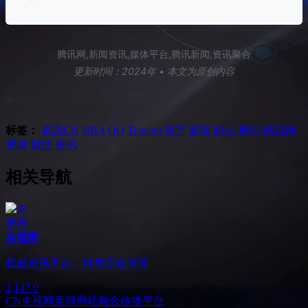
腾讯网,新闻资讯,媒体平台,腾讯新闻,资讯聚合
更新时间：2024年 • 本文为原创内容
“`
标签：
资讯
CN
NBA
QQ
Tencent
房产
新闻
科技
腾讯
腾讯网
视频
财经
资讯
相关导航
央视网
权威资讯平台，世界尽在掌握
2,147
0
CN
央视网
新闻网站
融合传播平台