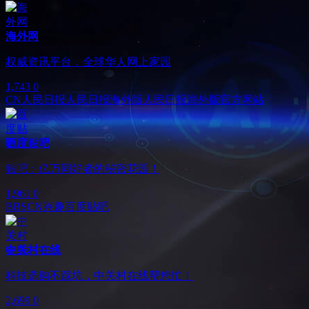
海外网
权威资讯平台，全球华人网上家园
1,743
0
CN
人民日报
人民日报海外版
人民日报海外版官方网站
百度贴吧
贴吧：亿万同好者的秘密花园！
1,961
0
BBS
CN
兴趣
百度贴吧
中关村在线
科技选购不踩坑，中关村在线帮您忙！
2,699
0