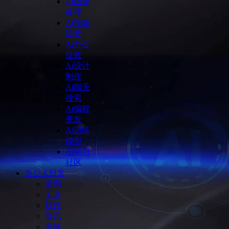
Ai图像
处理
Ai视频
语音
Ai办公
提效
Ai设计
制作
Ai聊天
搜索
Ai编程
开发
Ai训练
模型
Ai学习
社区
办公人日常
常用
工具
软件
资讯
直播