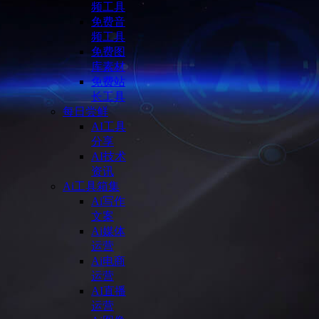
频工具
免费音
频工具
免费图
库素材
免费站
长工具
每日尝鲜
AI工具
分享
AI技术
资讯
Ai工具箱集
Ai写作
文案
Ai媒体
运营
Ai电商
运营
AI直播
运营