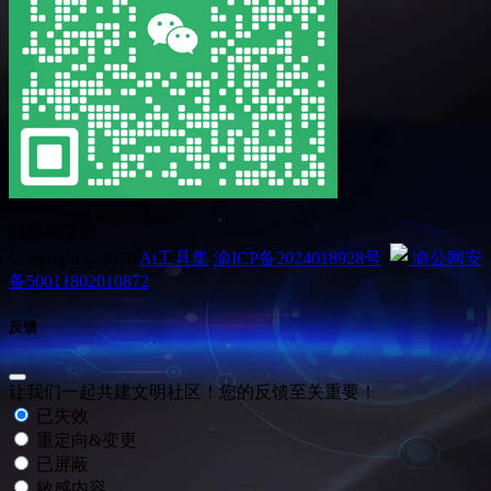
扫码加微信
Copyright © 2026
Ai工具集
渝ICP备2024018928号
渝公网安
备50011802010872
反馈
让我们一起共建文明社区！您的反馈至关重要！
已失效
重定向&变更
已屏蔽
敏感内容