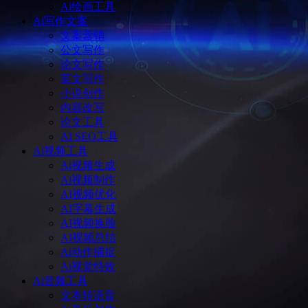
Ai绘画工具
Ai写作文案
文案营销
公文写作
论文写作
英文写作
小说创作
内容改写
论文工具
AI SEO工具
Ai视频工具
Ai视频生成
Ai视频制作
AI视频优化
AI字幕生成
AI视频换脸
AI视频总结
Ai动作捕捉
Ai视觉特效
Ai音频工具
文本转语音