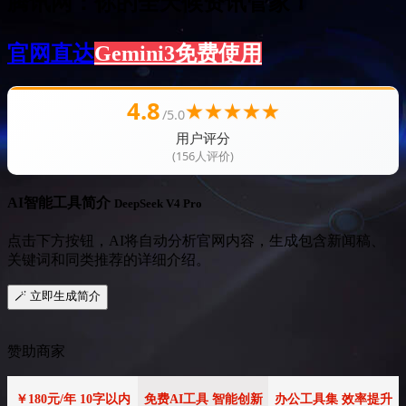
腾讯网：你的全天候资讯管家！
官网直达
Gemini3免费使用
4.8
★
★
★
★
★
/5.0
用户评分
(156人评价)
AI智能工具简介
DeepSeek V4 Pro
点击下方按钮，AI将自动分析官网内容，生成包含新闻稿、
关键词和同类推荐的详细介绍。
🪄 立即生成简介
赞助商家
￥180元/年 10字以内
免费AI工具 智能创新
办公工具集 效率提升