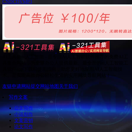
CN
DC
DV
MP3
Ai工具集 - 人工智能 - 是专注Ai人工智能软件推荐的免费AI工
具集合网站，为全球办公人提供最新、最全面的ai人工智能工
具软件app下载和使用指南，助您更好地应用AI人工智能技
术。是实现高效办公轻松生活的实用网址导航网站！
友链申请
网站提交
网站地图
关于我们
写作文案
公文写作
小说创作
文案营销
论文写作