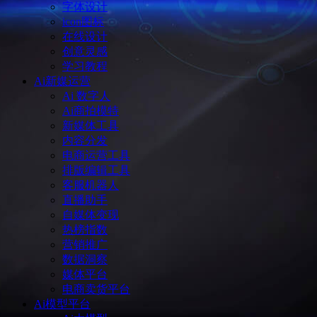
字体设计
icon图标
在线设计
创意灵感
学习教程
Ai新媒运营
Ai 数字人
Ai商拍模特
新媒体工具
内容分发
电商运营工具
排版编辑工具
客服机器人
直播助手
自媒体变现
热榜指数
营销推广
数据洞察
媒体平台
电商卖货平台
Ai模型平台