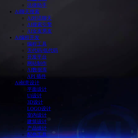
法律助手
Ai聊天搜索
Ai对话聊天
AI搜索引擎
AI女友男友
Ai编程开发
编程工具
无代码/低代码
开发平台
网站制作
AI数据库
API 插件
Ai创意设计
平面设计
Ui设计
3D设计
LOGO设计
室内设计
建筑设计
产品设计
配色工具