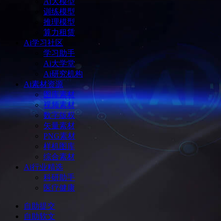
Ai大模型
训练模型
推理模型
算力租赁
Ai学习社区
学习助手
Ai大学堂
Ai研究机构
Ai素材资源
图库素材
视频素材
数字版权
矢量素材
PNG素材
样机图库
综合素材
Ai行业精选
科研助手
医疗健康
自助提交
自助软文