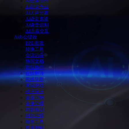
Ai音乐创作
Ai配音合成
Ai人声分离
Ai语音克隆
Ai语音识别
AI语音交互
Ai办公提效
PPT/图表
转换工具
会议记录
协同文档
团队协作
在线翻译
思维导图
阅读总结
投屏录屏
企业营销
企业管理
内容检测
时间管理
效率工具
商业智能