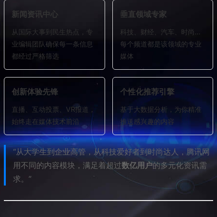
新闻资讯中心
垂直领域专家
从国际大事到民生热点，专
科技、财经、汽车、时尚…
业编辑团队确保每一条信息
每个频道都是该领域的专业
都经过严格筛选
媒体
创新体验先锋
个性化推荐引擎
直播、互动投票、VR报道，
基于大数据分析，为你精准
始终走在媒体技术前沿
推送感兴趣的内容
“从大学生到企业高管，从科技爱好者到时尚达人，腾讯网
用不同的内容模块，满足着超过
数亿用户
的多元化资讯需
求。”