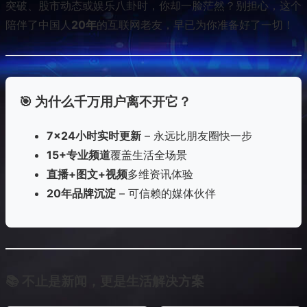
突破、股市动态或娱乐八卦时，你却一脸茫然？别担心，这个
陪伴了中国人
20年
的互联网老友，早已为你准备好了一切！
🎯 为什么千万用户离不开它？
7×24小时实时更新
– 永远比朋友圈快一步
15+专业频道
覆盖生活全场景
直播+图文+视频
多维资讯体验
20年品牌沉淀
– 可信赖的媒体伙伴
📚 不止是新闻，更是生活解决方案