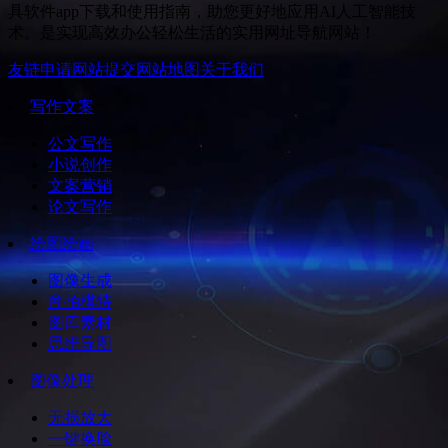
具软件app下载和使用指南，助您更好地应用AI人工智能技
术。是实现高效办公轻松生活的实用网址导航网站！
友链申请
网站提交
网站地图
关于我们
写作文案
公文写作
小说创作
文案营销
论文写作
绘图绘画
图像生成
商拍模特
图库素材
思维导图
图像处理
无损放大
一键换脸