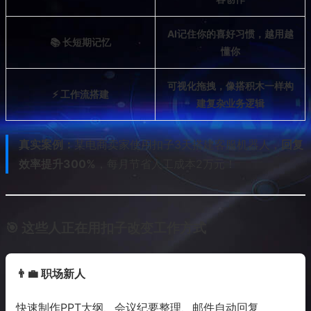
AI记住你的喜好习惯，越用越
📚 长短期记忆
懂你
可视化拖拽，像搭积木一样构
⚡ 工作流搭建
建复杂业务逻辑
真实案例：
某电商卖家使用扣子3天搭建客服机器人，
回复
效率提升300%
，每月节省人工成本2万元！
🎯 这些人正在用扣子改变工作方式
👨‍💼 职场新人
快速制作PPT大纲、会议纪要整理、邮件自动回复