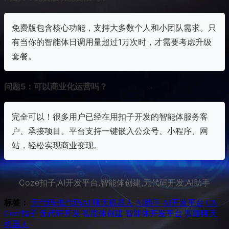
免费版包含核心功能，支持大多数个人和小团队需求。只
有当你的智能体日调用量超过1万次时，才需要考虑升级
套餐。
问题5：可以商业化运营吗？
完全可以！很多用户已经在用扣子开发的智能体服务客
户、承接项目。平台支持一键嵌入公众号、小程序、网
站，轻松实现商业变现。
Coze扣子,AI开发平台,智能体创建,无代码开发,AI助手
标签：
无代码/低代码
AI 聊天机器人
AI助手
AI开发平台
CN
Coze扣子
无代码开发
智能体创建
智能体开发平台
智能聊天
机器人