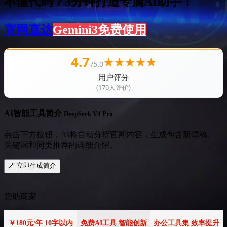
不懂代码？3分钟打造专属AI助手！
官网直达
Gemini3免费使用
4.7
★
★
★
★
★
/5.0
用户评分
(170人评价)
AI智能工具简介
DeepSeek V4 Pro
点击下方按钮，AI将自动分析官网内容，生成包含新闻稿、
关键词和同类推荐的详细介绍。
🪄 立即生成简介
赞助商家
￥180元/年 10字以内
免费AI工具 智能创新
办公工具集 效率提升