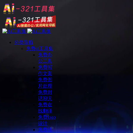
分类导航
免费ai工具集
免费办
公工具
免费写
作文案
免费图
片处理
免费对
话聊天
免费在
线翻译
免费logo
设计
免费视