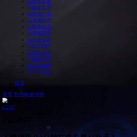
Ai写作文案
Ai媒体运营
Ai电商运营
AI直播运营
Ai图像处理
Ai视频语音
Ai办公提效
Ai设计制作
Ai聊天搜索
Ai编程开发
Ai训练模型
Ai学习社区
登录
首页
无代码/低代码
0
2,767
Coze扣子