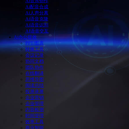
Ai音乐创作
Ai配音合成
Ai人声分离
Ai语音克隆
Ai语音识别
AI语音交互
Ai办公提效
PPT/图表
转换工具
会议记录
协同文档
团队协作
在线翻译
思维导图
阅读总结
投屏录屏
企业营销
企业管理
内容检测
时间管理
效率工具
商业智能