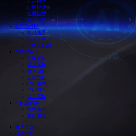
Ai大模型
训练模型
推理模型
算力租赁
Ai学习社区
学习助手
Ai大学堂
Ai研究机构
Ai素材资源
图库素材
视频素材
数字版权
矢量素材
PNG素材
样机图库
综合素材
Ai行业精选
科研助手
医疗健康
自助提交
自助软文