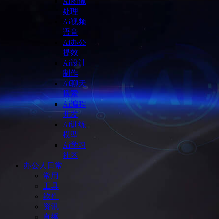
Ai图像
处理
Ai视频
语音
Ai办公
提效
Ai设计
制作
Ai聊天
搜索
Ai编程
开发
Ai训练
模型
Ai学习
社区
办公人日常
常用
工具
软件
资讯
直播