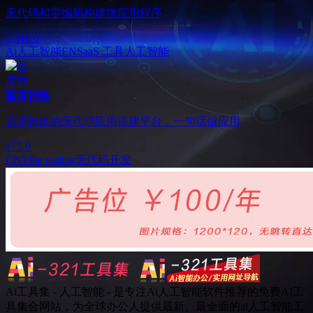
无代码和零编码构建微应用程序
2,316
0
Ai人工智能
EN
SaaS 工具
人工智能
百度秒哒
百度推出的无代码应用搭建平台，一句话做应用
175
0
CN
Vibe coding
无代码开发
Ai工具集 - 人工智能 - 是专注Ai人工智能软件推荐的免费AI工
具集合网站，为全球办公人提供最新、最全面的ai人工智能工