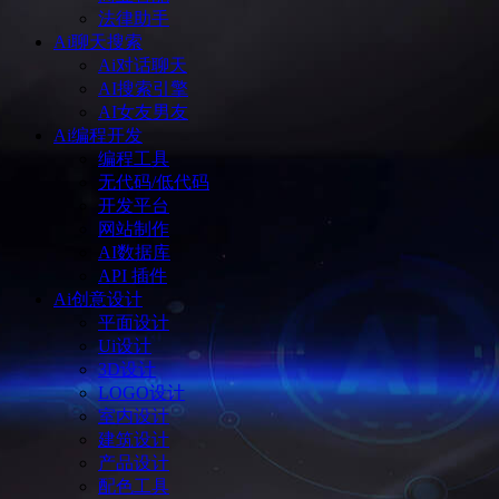
法律助手
Ai聊天搜索
Ai对话聊天
AI搜索引擎
AI女友男友
Ai编程开发
编程工具
无代码/低代码
开发平台
网站制作
AI数据库
API 插件
Ai创意设计
平面设计
Ui设计
3D设计
LOGO设计
室内设计
建筑设计
产品设计
配色工具