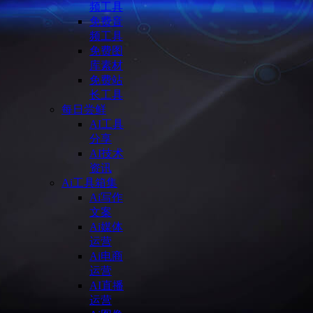
频工具
免费音
频工具
免费图
库素材
免费站
长工具
每日尝鲜
AI工具
分享
AI技术
资讯
Ai工具箱集
Ai写作
文案
Ai媒体
运营
Ai电商
运营
AI直播
运营