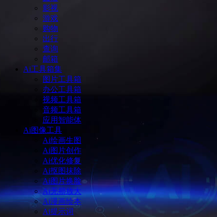
影视
游戏
购物
出行
查询
邮箱
Ai工具箱集
图片工具箱
办公工具箱
视频工具箱
音频工具箱
应用智能体
Ai图像工具
Ai绘画生图
Ai图片创作
Ai优化修复
Ai抠图抹除
Ai图片换脸
Ai无损放大
Ai漫画绘本
Ai提示词