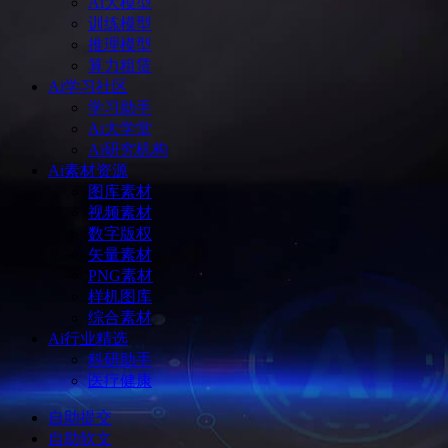
Ai大模型
训练模型
推理模型
算力租赁
Ai学习社区
学习助手
Ai大学堂
Ai研究机构
Ai素材资源
图库素材
视频素材
数字版权
矢量素材
PNG素材
样机图库
综合素材
Ai行业精选
科研助手
医疗健康
自助提交
自助软文