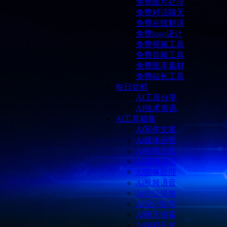
免费图片处理
免费对话聊天
免费在线翻译
免费logo设计
免费视频工具
免费音频工具
免费图库素材
免费站长工具
每日尝鲜
AI工具分享
AI技术资讯
Ai工具箱集
Ai写作文案
Ai媒体运营
Ai电商运营
AI直播运营
Ai图像处理
Ai视频语音
Ai办公提效
Ai设计制作
Ai聊天搜索
Ai编程开发