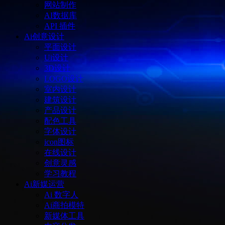
网站制作
AI数据库
API 插件
Ai创意设计
平面设计
Ui设计
3D设计
LOGO设计
室内设计
建筑设计
产品设计
配色工具
字体设计
icon图标
在线设计
创意灵感
学习教程
Ai新媒运营
Ai 数字人
Ai商拍模特
新媒体工具