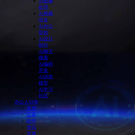
Ai图像
处理
Ai视频
语音
Ai办公
提效
Ai设计
制作
Ai聊天
搜索
Ai编程
开发
Ai训练
模型
Ai学习
社区
办公人日常
常用
工具
软件
资讯
直播