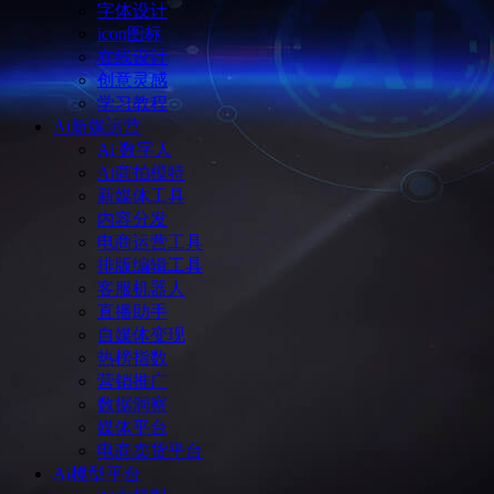
字体设计
icon图标
在线设计
创意灵感
学习教程
Ai新媒运营
Ai 数字人
Ai商拍模特
新媒体工具
内容分发
电商运营工具
排版编辑工具
客服机器人
直播助手
自媒体变现
热榜指数
营销推广
数据洞察
媒体平台
电商卖货平台
Ai模型平台