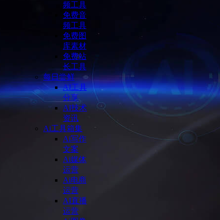
频工具
免费音
频工具
免费图
库素材
免费站
长工具
每日尝鲜
AI工具
分享
AI技术
资讯
Ai工具箱集
Ai写作
文案
Ai媒体
运营
Ai电商
运营
AI直播
运营