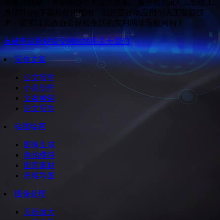
具集合网站，为全球办公人提供最新、最全面的ai人工智能工
具软件app下载和使用指南，助您更好地应用AI人工智能技
术。是实现高效办公轻松生活的实用网址导航网站！
友链申请
网站提交
网站地图
关于我们
写作文案
公文写作
小说创作
文案营销
论文写作
绘图绘画
图像生成
商拍模特
图库素材
思维导图
图像处理
无损放大