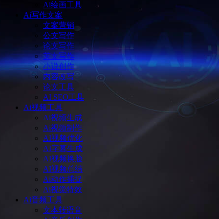
Ai绘画工具
Ai写作文案
文案营销
公文写作
论文写作
英文写作
小说创作
内容改写
论文工具
AI SEO工具
Ai视频工具
Ai视频生成
Ai视频制作
AI视频优化
AI字幕生成
AI视频换脸
AI视频总结
Ai动作捕捉
Ai视觉特效
Ai音频工具
文本转语音