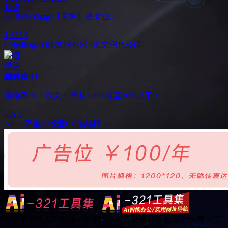
意得辑Editage【官网】是专业...
1,633
0
CN
editage
sci论文润色
SCI论文润色公司
嘎嘎降AI
嘎嘎降AI：论文AI率从100%降至20%以下！
489
0
AIGC降重
AI检测
CN
嘎嘎降AI
Ai工具集 - 人工智能 - 是专注Ai人工智能软件推荐的免费AI工