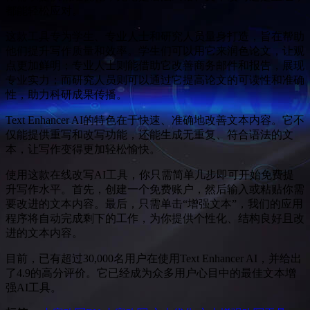
都能轻松应对。
这款工具专为学生、专业人士和研究人员量身打造，旨在帮助
他们提升写作质量和效率。学生们可以用它来润色论文，让观
点更加鲜明；专业人士则能借助它改善商务邮件和报告，展现
专业实力；而研究人员则可以通过它提高论文的可读性和准确
性，助力科研成果传播。
Text Enhancer AI的特色在于快速、准确地改善文本内容。它不
仅能提供重写和改写功能，还能生成无重复、符合语法的文
本，让写作变得更加轻松愉快。
使用这款在线改写AI工具，你只需简单几步即可开始免费提
升写作水平。首先，创建一个免费账户，然后输入或粘贴你需
要改进的文本内容。最后，只需单击“增强文本”，我们的应用
程序将自动完成剩下的工作，为你提供个性化、结构良好且改
进的文本内容。
目前，已有超过30,000名用户在使用Text Enhancer AI，并给出
了4.9的高分评价。它已经成为众多用户心目中的最佳文本增
强AI工具。