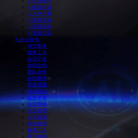
Ai音乐创作
Ai配音合成
Ai人声分离
Ai语音克隆
Ai语音识别
AI语音交互
Ai办公提效
PPT/图表
转换工具
会议记录
协同文档
团队协作
在线翻译
思维导图
阅读总结
投屏录屏
企业营销
企业管理
内容检测
时间管理
效率工具
商业智能