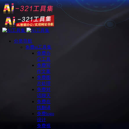
分类导航
免费ai工具集
免费办
公工具
免费写
作文案
免费图
片处理
免费对
话聊天
免费在
线翻译
免费logo
设计
免费视