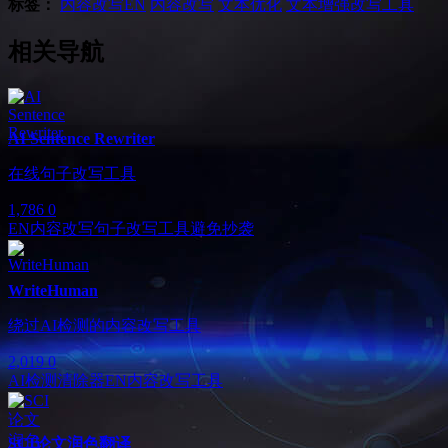
标签：
内容改写
EN
内容改写
文本优化
文本增强改写工具
相关导航
AI Sentence Rewriter
在线句子改写工具
1,786
0
EN
内容改写
句子改写工具
避免抄袭
WriteHuman
绕过AI检测的内容改写工具
2,019
0
AI检测清除器
EN
内容改写工具
SCI论文润色翻译