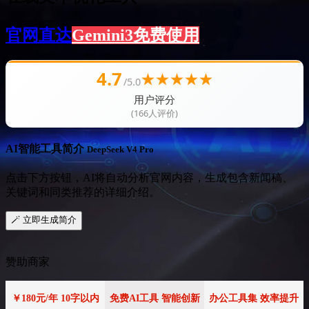
官网直达
Gemini3免费使用
4.7
★
★
★
★
★
/5.0
用户评分
(166人评价)
AI智能工具简介
DeepSeek V4 Pro
点击下方按钮，AI将自动分析官网内容，生成包含新闻稿、
关键词和同类推荐的详细介绍。
🪄 立即生成简介
赞助商家
￥180元/年 10字以内
免费AI工具 智能创新
办公工具集 效率提升