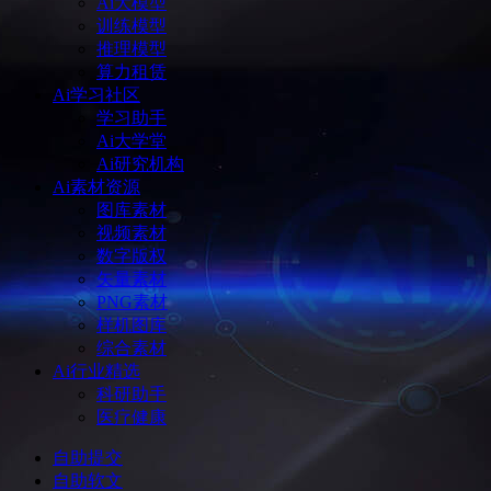
Ai大模型
训练模型
推理模型
算力租赁
Ai学习社区
学习助手
Ai大学堂
Ai研究机构
Ai素材资源
图库素材
视频素材
数字版权
矢量素材
PNG素材
样机图库
综合素材
Ai行业精选
科研助手
医疗健康
自助提交
自助软文