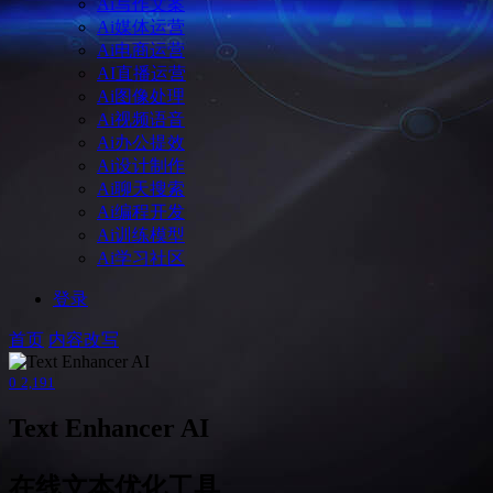
Ai写作文案
Ai媒体运营
Ai电商运营
AI直播运营
Ai图像处理
Ai视频语音
Ai办公提效
Ai设计制作
Ai聊天搜索
Ai编程开发
Ai训练模型
Ai学习社区
登录
首页
内容改写
0
2,191
Text Enhancer AI
在线文本优化工具