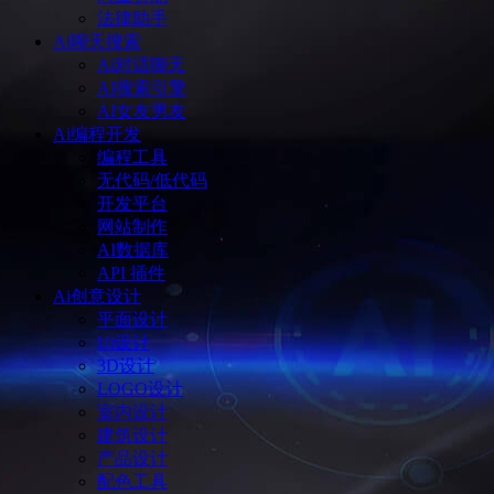
法律助手
Ai聊天搜索
Ai对话聊天
AI搜索引擎
AI女友男友
Ai编程开发
编程工具
无代码/低代码
开发平台
网站制作
AI数据库
API 插件
Ai创意设计
平面设计
Ui设计
3D设计
LOGO设计
室内设计
建筑设计
产品设计
配色工具