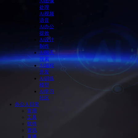
Ai图像
处理
Ai视频
语音
Ai办公
提效
Ai设计
制作
Ai聊天
搜索
Ai编程
开发
Ai训练
模型
Ai学习
社区
办公人日常
常用
工具
软件
资讯
直播