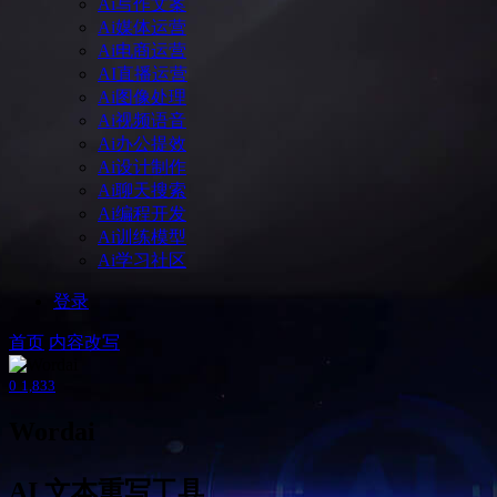
Ai写作文案
Ai媒体运营
Ai电商运营
AI直播运营
Ai图像处理
Ai视频语音
Ai办公提效
Ai设计制作
Ai聊天搜索
Ai编程开发
Ai训练模型
Ai学习社区
登录
首页
内容改写
0
1,833
Wordai
AI 文本重写工具