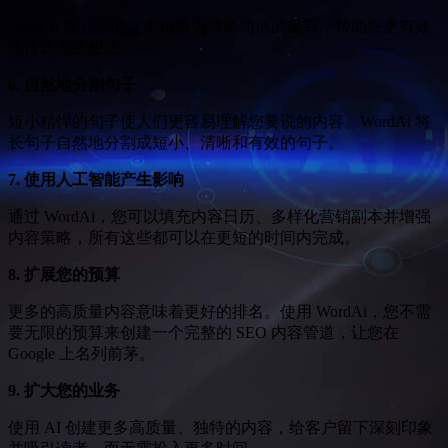
WordAi 将冗长的文本精炼为清晰简洁的重写，帮助您更有效
地传达您的想法。
6. 自然地分割句子
短小精悍的句子使人们更容易理解您要说的内容。WordAi 将
长句子自然地分割成短小、清晰和有效的句子。
7. 使用人工智能产生影响
通过 WordAi，您可以填充内容日历、多样化营销副本并增强
内容策略，所有这些都可以在更短的时间内完成。
8. 扩展您的预算
更多的高质量内容意味着更好的排名。使用 WordAi，您不需
要无限的预算来创建一个完整的 SEO 内容管道，让您在
Google 上名列前茅。
9. 扩大您的业务
使用 AI 创建更多高质量、独特的内容，给客户留下深刻印象