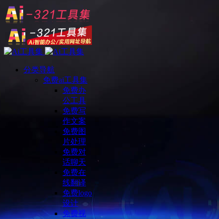
分类导航
免费ai工具集
免费办
公工具
免费写
作文案
免费图
片处理
免费对
话聊天
免费在
线翻译
免费logo
设计
免费视