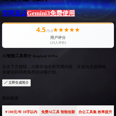
官网直达
Gemini3免费使用
4.5
★
★
★
★
★
/5.0
用户评分
(23人评价)
AI智能工具简介
DeepSeek V4 Pro
点击下方按钮，AI将自动分析官网内容，生成包含新闻稿、
关键词和同类推荐的详细介绍。
🪄 立即生成简介
赞助商家
￥180元/年 10字以内
免费AI工具 智能创新
办公工具集 效率提升