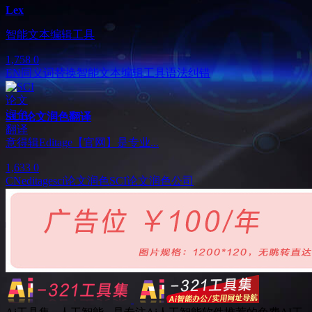
Lex
智能文本编辑工具
1,758
0
EN
同义词替换
智能文本编辑工具
语法纠错
SCI论文润色翻译
意得辑Editage【官网】是专业...
1,633
0
CN
editage
sci论文润色
SCI论文润色公司