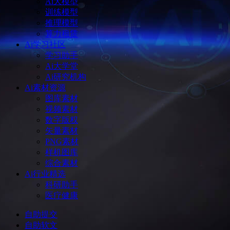
Ai大模型
训练模型
推理模型
算力租赁
Ai学习社区
学习助手
Ai大学堂
Ai研究机构
Ai素材资源
图库素材
视频素材
数字版权
矢量素材
PNG素材
样机图库
综合素材
Ai行业精选
科研助手
医疗健康
自助提交
自助软文