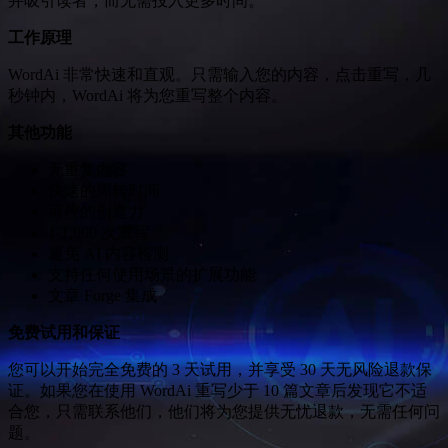
并吸引读者，而无需投入更多时间。
工作原理
WordAi 非常快速和直观。只需输入您的内容，点击重写，几
秒钟内，WordAi 将为您重写整个内容。
其他功能
无重复内容
快速的周转时间
可控的创造力
1-1,000 次重写
避免 AI 内容检测
支持任何使用场景的扩展功能
文章 Forge 集成
免费试用和保证
您可以开始完全免费的 3 天试用，并享受 30 天无风险退款保
证。如果您在使用 WordAi 重写少于 10 篇文章后发现它不适
合您，只需联系他们，他们将为您提供无忧退款，无需任何问
题。