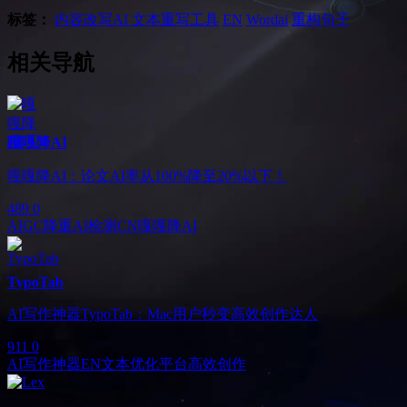
标签：
内容改写
AI 文本重写工具
EN
Wordai
重构句子
相关导航
嘎嘎降AI
嘎嘎降AI：论文AI率从100%降至20%以下！
489
0
AIGC降重
AI检测
CN
嘎嘎降AI
TypoTab
AI写作神器TypoTab：Mac用户秒变高效创作达人
911
0
AI写作神器
EN
文本优化平台
高效创作