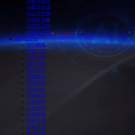
Ai音乐创作
Ai配音合成
Ai人声分离
Ai语音克隆
Ai语音识别
AI语音交互
Ai办公提效
PPT/图表
转换工具
会议记录
协同文档
团队协作
在线翻译
思维导图
阅读总结
投屏录屏
企业营销
企业管理
内容检测
时间管理
效率工具
商业智能