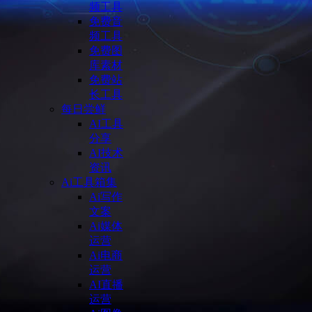
频工具
免费音
频工具
免费图
库素材
免费站
长工具
每日尝鲜
AI工具
分享
AI技术
资讯
Ai工具箱集
Ai写作
文案
Ai媒体
运营
Ai电商
运营
AI直播
运营