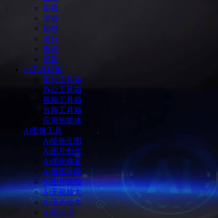
影视
游戏
购物
出行
查询
邮箱
Ai工具箱集
图片工具箱
办公工具箱
视频工具箱
音频工具箱
应用智能体
Ai图像工具
Ai绘画生图
Ai图片创作
Ai优化修复
Ai抠图抹除
Ai图片换脸
Ai无损放大
Ai漫画绘本
Ai提示词