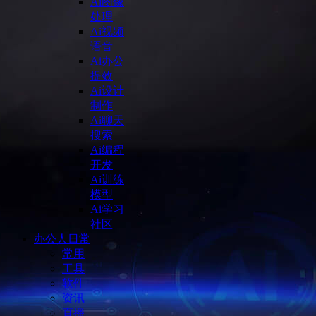
Ai图像
处理
Ai视频
语音
Ai办公
提效
Ai设计
制作
Ai聊天
搜索
Ai编程
开发
Ai训练
模型
Ai学习
社区
办公人日常
常用
工具
软件
资讯
直播