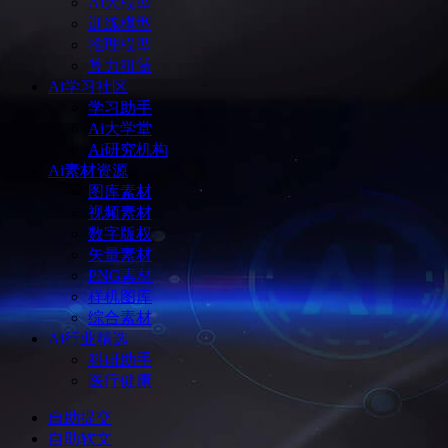
Ai大模型
训练模型
推理模型
算力租赁
Ai学习社区
学习助手
Ai大学堂
Ai研究机构
Ai素材资源
图库素材
视频素材
数字版权
矢量素材
PNG素材
样机图库
综合素材
Ai行业精选
科研助手
医疗健康
自助提交
自助软文