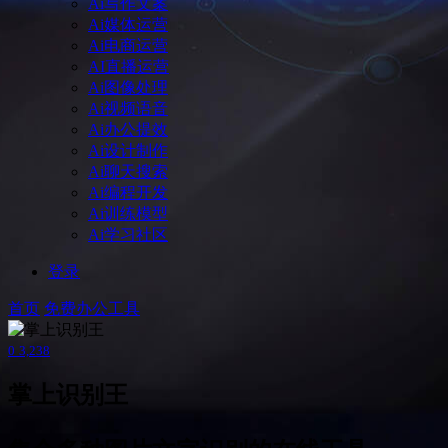
Ai写作文案
Ai媒体运营
Ai电商运营
AI直播运营
Ai图像处理
Ai视频语音
Ai办公提效
Ai设计制作
Ai聊天搜索
Ai编程开发
Ai训练模型
Ai学习社区
登录
首页
免费办公工具
0
3,238
掌上识别王