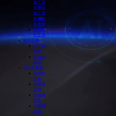
频工具
免费音
频工具
免费图
库素材
免费站
长工具
每日尝鲜
AI工具
分享
AI技术
资讯
Ai工具箱集
Ai写作
文案
Ai媒体
运营
Ai电商
运营
AI直播
运营