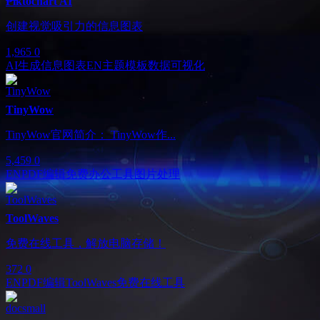
Piktochart AI
创建视觉吸引力的信息图表
1,965
0
AI生成信息图表
EN
主题模板
数据可视化
TinyWow
TinyWow官网简介： TinyWow作...
5,459
0
EN
PDF编辑
免费办公工具
图片处理
ToolWaves
免费在线工具，解放电脑存储！
372
0
EN
PDF编辑
ToolWaves
免费在线工具