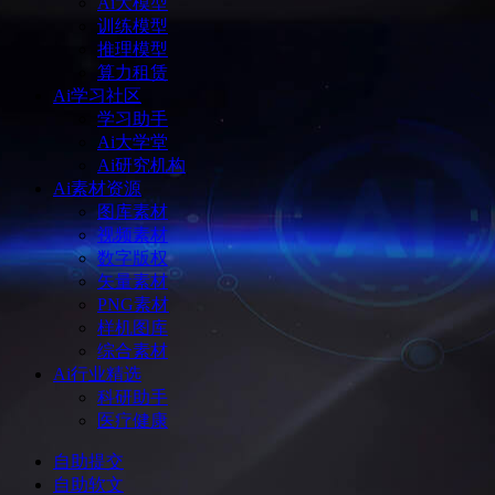
Ai大模型
训练模型
推理模型
算力租赁
Ai学习社区
学习助手
Ai大学堂
Ai研究机构
Ai素材资源
图库素材
视频素材
数字版权
矢量素材
PNG素材
样机图库
综合素材
Ai行业精选
科研助手
医疗健康
自助提交
自助软文