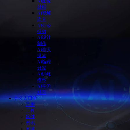
Ai图像
处理
Ai视频
语音
Ai办公
提效
Ai设计
制作
Ai聊天
搜索
Ai编程
开发
Ai训练
模型
Ai学习
社区
办公人日常
常用
工具
软件
资讯
直播