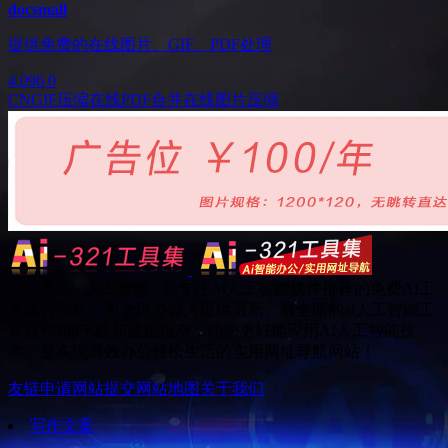
docsmall
提供免费的在线图片、GIF、PDF处理
4,096
0
CN
GIF压缩
在线PDF合并
在线图片压缩
Ai工具集 - 人工智能 - 是专注Ai人工智能软件推荐的免费AI工
具集合网站，为全球办公人提供最新、最全面的ai人工智能工
具软件app下载和使用指南，助您更好地应用AI人工智能技
术。是实现高效办公轻松生活的实用网址导航网站！
友链申请
网站提交
网站地图
关于我们
写作文案