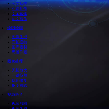
公文写作
小说创作
文案营销
论文写作
绘图绘画
图像生成
商拍模特
图库素材
思维导图
图像处理
无损放大
一键换脸
优化修复
抠图抹除
视频语音
视频剪辑
视频生成