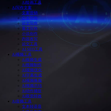
Ai绘画工具
Ai写作文案
文案营销
公文写作
论文写作
英文写作
小说创作
内容改写
论文工具
AI SEO工具
Ai视频工具
Ai视频生成
Ai视频制作
AI视频优化
AI字幕生成
AI视频换脸
AI视频总结
Ai动作捕捉
Ai视觉特效
Ai音频工具
文本转语音