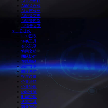
Ai音乐创作
Ai配音合成
Ai人声分离
Ai语音克隆
Ai语音识别
AI语音交互
Ai办公提效
PPT/图表
转换工具
会议记录
协同文档
团队协作
在线翻译
思维导图
阅读总结
投屏录屏
企业营销
企业管理
内容检测
时间管理
效率工具
商业智能