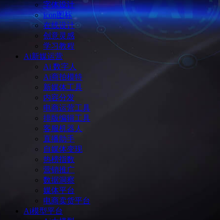
字体设计
icon图标
在线设计
创意灵感
学习教程
Ai新媒运营
Ai 数字人
Ai商拍模特
新媒体工具
内容分发
电商运营工具
排版编辑工具
客服机器人
直播助手
自媒体变现
热榜指数
营销推广
数据洞察
媒体平台
电商卖货平台
Ai模型平台