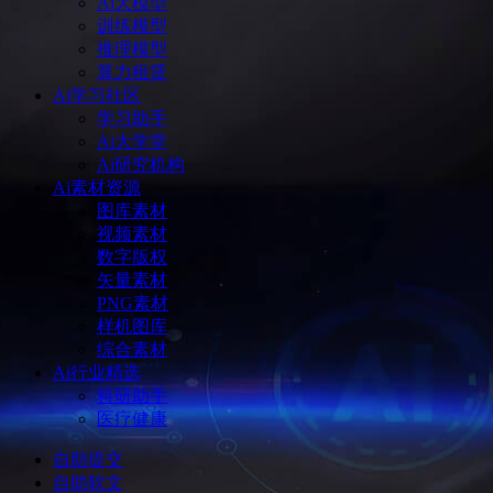
Ai大模型
训练模型
推理模型
算力租赁
Ai学习社区
学习助手
Ai大学堂
Ai研究机构
Ai素材资源
图库素材
视频素材
数字版权
矢量素材
PNG素材
样机图库
综合素材
Ai行业精选
科研助手
医疗健康
自助提交
自助软文