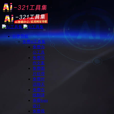
分类导航
免费ai工具集
免费办
公工具
免费写
作文案
免费图
片处理
免费对
话聊天
免费在
线翻译
免费logo
设计
免费视