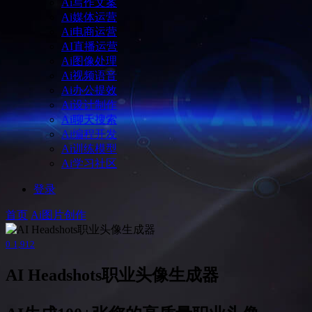
Ai写作文案
Ai媒体运营
Ai电商运营
AI直播运营
Ai图像处理
Ai视频语音
Ai办公提效
Ai设计制作
Ai聊天搜索
Ai编程开发
Ai训练模型
Ai学习社区
登录
首页
Ai图片创作
0
1,912
AI Headshots职业头像生成器