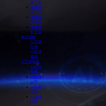
频工具
免费音
频工具
免费图
库素材
免费站
长工具
每日尝鲜
AI工具
分享
AI技术
资讯
Ai工具箱集
Ai写作
文案
Ai媒体
运营
Ai电商
运营
AI直播
运营