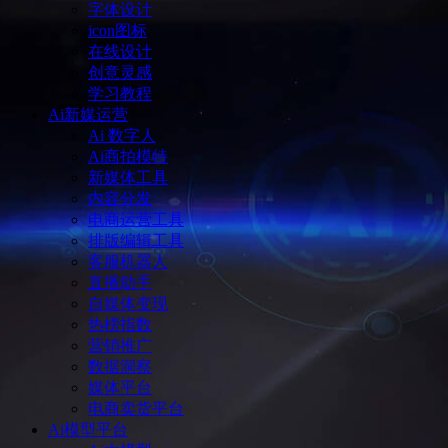
字体设计
icon图标
在线设计
创意灵感
学习教程
Ai新媒运营
Ai 数字人
Ai商拍模特
新媒体工具
内容分发
电商运营工具
排版编辑工具
客服机器人
直播助手
自媒体变现
热榜指数
营销推广
数据洞察
媒体平台
电商卖货平台
Ai模型平台