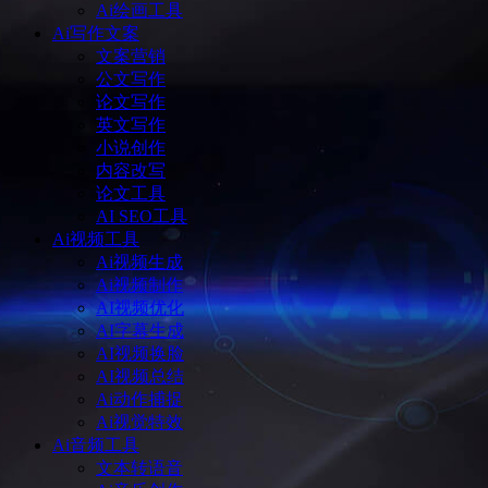
Ai绘画工具
Ai写作文案
文案营销
公文写作
论文写作
英文写作
小说创作
内容改写
论文工具
AI SEO工具
Ai视频工具
Ai视频生成
Ai视频制作
AI视频优化
AI字幕生成
AI视频换脸
AI视频总结
Ai动作捕捉
Ai视觉特效
Ai音频工具
文本转语音