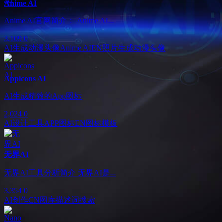
Anime AI
Anime AI官网简介： Anime AI...
3,109
0
AI生成动漫头像
Anime AI
EN
照片生成动漫头像
Appicons AI
AI生成精致的App图标
2,024
0
AI设计工具
APP图标
EN
图标模板
无界AI
无界AI工具分析简介 无界AI是...
3,354
0
AI创作
CN
图库
描述词搜索