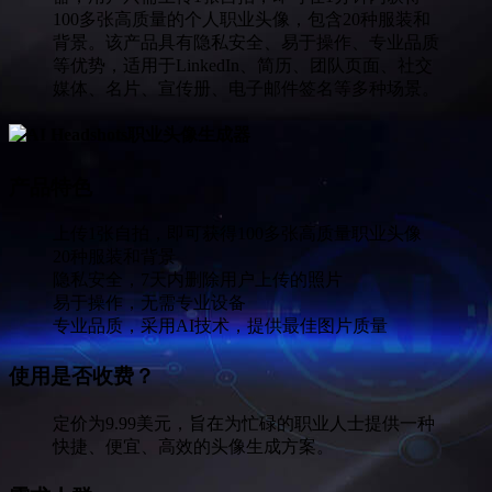
100多张高质量的个人职业头像，包含20种服装和
背景。该产品具有隐私安全、易于操作、专业品质
等优势，适用于LinkedIn、简历、团队页面、社交
媒体、名片、宣传册、电子邮件签名等多种场景。
产品特色
上传1张自拍，即可获得100多张高质量职业头像
20种服装和背景
隐私安全，7天内删除用户上传的照片
易于操作，无需专业设备
专业品质，采用AI技术，提供最佳图片质量
使用是否收费？
定价为9.99美元，旨在为忙碌的职业人士提供一种
快捷、便宜、高效的头像生成方案。