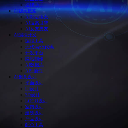
法律助手
Ai聊天搜索
Ai对话聊天
AI搜索引擎
AI女友男友
Ai编程开发
编程工具
无代码/低代码
开发平台
网站制作
AI数据库
API 插件
Ai创意设计
平面设计
Ui设计
3D设计
LOGO设计
室内设计
建筑设计
产品设计
配色工具