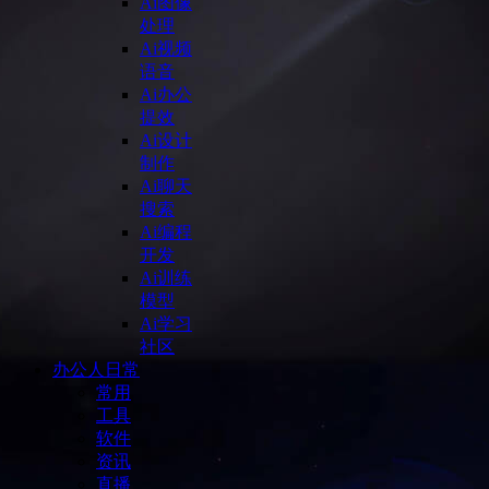
Ai图像
处理
Ai视频
语音
Ai办公
提效
Ai设计
制作
Ai聊天
搜索
Ai编程
开发
Ai训练
模型
Ai学习
社区
办公人日常
常用
工具
软件
资讯
直播