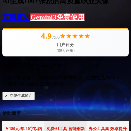
AI生成100+张您的高质量职业头像
官网直达
Gemini3免费使用
4.9
★
★
★
★
★
/5.0
用户评分
(89人评价)
AI智能工具简介
DeepSeek V4 Pro
点击下方按钮，AI将自动分析官网内容，生成包含新闻稿、
关键词和同类推荐的详细介绍。
🪄 立即生成简介
赞助商家
￥180元/年 10字以内
免费AI工具 智能创新
办公工具集 效率提升