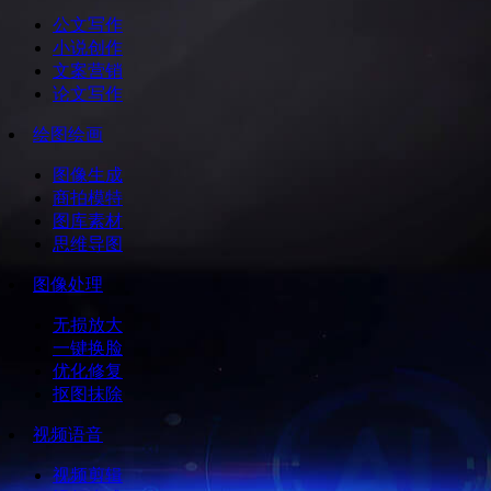
公文写作
小说创作
文案营销
论文写作
绘图绘画
图像生成
商拍模特
图库素材
思维导图
图像处理
无损放大
一键换脸
优化修复
抠图抹除
视频语音
视频剪辑