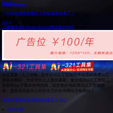
Nano Banana
一句话生成惊艳图片？AI绘画革命来了！
228
0
AI图像生成
EN
Nano Banana
商业图片制作
Ai工具集 - 人工智能 - 是专注Ai人工智能软件推荐的免费AI工
具集合网站，为全球办公人提供最新、最全面的ai人工智能工
具软件app下载和使用指南，助您更好地应用AI人工智能技
术。是实现高效办公轻松生活的实用网址导航网站！
友链申请
网站提交
网站地图
关于我们
写作文案