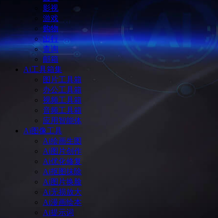
影视
游戏
购物
出行
查询
邮箱
Ai工具箱集
图片工具箱
办公工具箱
视频工具箱
音频工具箱
应用智能体
Ai图像工具
Ai绘画生图
Ai图片创作
Ai优化修复
Ai抠图抹除
Ai图片换脸
Ai无损放大
Ai漫画绘本
Ai提示词