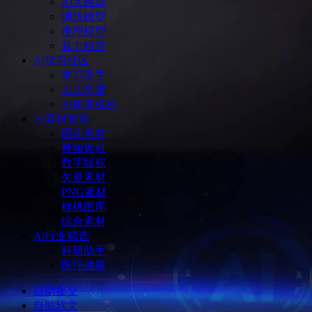
Ai大模型
训练模型
推理模型
算力租赁
Ai学习社区
学习助手
Ai大学堂
Ai研究机构
Ai素材资源
图库素材
视频素材
数字版权
矢量素材
PNG素材
样机图库
综合素材
Ai行业精选
科研助手
医疗健康
自助提交
自助软文