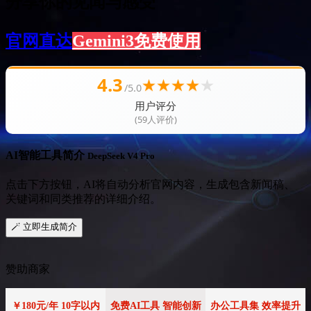
分享你的见闻与感受
官网直达
Gemini3免费使用
4.3
★
★
★
★
★
/5.0
用户评分
(59人评价)
AI智能工具简介
DeepSeek V4 Pro
点击下方按钮，AI将自动分析官网内容，生成包含新闻稿、
关键词和同类推荐的详细介绍。
🪄 立即生成简介
赞助商家
￥180元/年 10字以内
免费AI工具 智能创新
办公工具集 效率提升