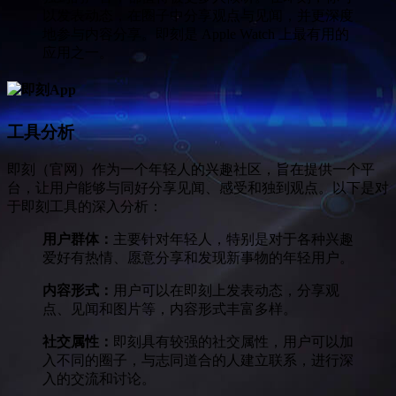
以发表动态，在圈子中分享观点与见闻，并更深度
地参与内容分享。即刻是 Apple Watch 上最有用的
应用之一。
工具分析
即刻（官网）作为一个年轻人的兴趣社区，旨在提供一个平
台，让用户能够与同好分享见闻、感受和独到观点。以下是对
于即刻工具的深入分析：
用户群体：
主要针对年轻人，特别是对于各种兴趣
爱好有热情、愿意分享和发现新事物的年轻用户。
内容形式：
用户可以在即刻上发表动态，分享观
点、见闻和图片等，内容形式丰富多样。
社交属性：
即刻具有较强的社交属性，用户可以加
入不同的圈子，与志同道合的人建立联系，进行深
入的交流和讨论。