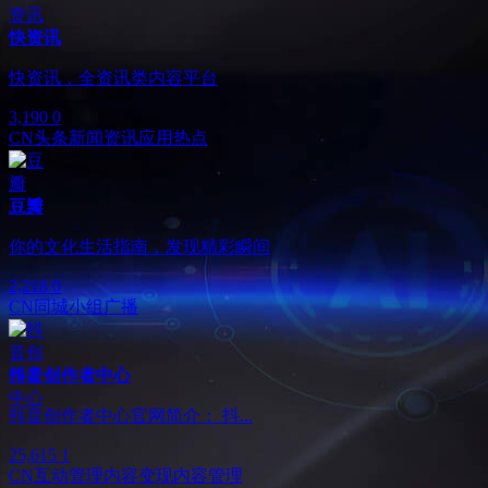
快资讯
快资讯，全资讯类内容平台
3,190
0
CN
头条
新闻资讯应用
热点
豆瓣
你的文化生活指南，发现精彩瞬间
2,218
0
CN
同城
小组
广播
抖音创作者中心
抖音创作者中心官网简介： 抖...
25,615
1
CN
互动管理
内容变现
内容管理