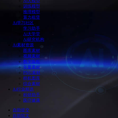
Ai大模型
训练模型
推理模型
算力租赁
Ai学习社区
学习助手
Ai大学堂
Ai研究机构
Ai素材资源
图库素材
视频素材
数字版权
矢量素材
PNG素材
样机图库
综合素材
Ai行业精选
科研助手
医疗健康
自助提交
自助软文