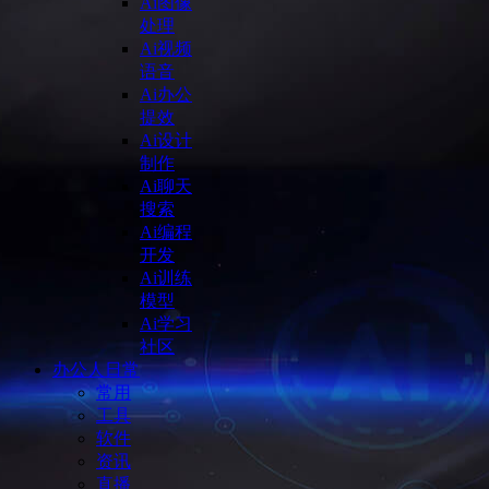
Ai图像
处理
Ai视频
语音
Ai办公
提效
Ai设计
制作
Ai聊天
搜索
Ai编程
开发
Ai训练
模型
Ai学习
社区
办公人日常
常用
工具
软件
资讯
直播