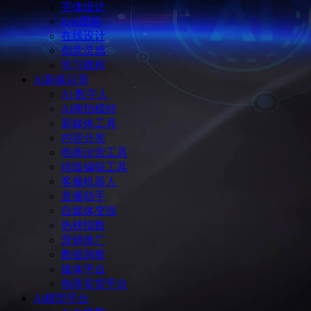
字体设计
icon图标
在线设计
创意灵感
学习教程
Ai新媒运营
Ai 数字人
Ai商拍模特
新媒体工具
内容分发
电商运营工具
排版编辑工具
客服机器人
直播助手
自媒体变现
热榜指数
营销推广
数据洞察
媒体平台
电商卖货平台
Ai模型平台