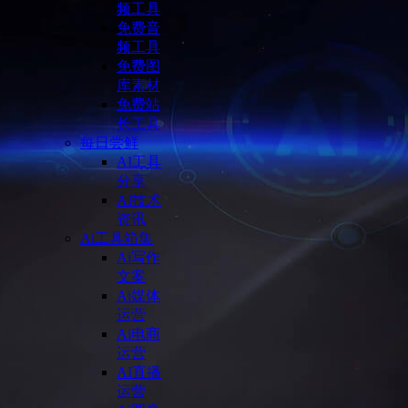
频工具
免费音
频工具
免费图
库素材
免费站
长工具
每日尝鲜
AI工具
分享
AI技术
资讯
Ai工具箱集
Ai写作
文案
Ai媒体
运营
Ai电商
运营
AI直播
运营