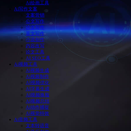
Ai绘画工具
Ai写作文案
文案营销
公文写作
论文写作
英文写作
小说创作
内容改写
论文工具
AI SEO工具
Ai视频工具
Ai视频生成
Ai视频制作
AI视频优化
AI字幕生成
AI视频换脸
AI视频总结
Ai动作捕捉
Ai视觉特效
Ai音频工具
文本转语音