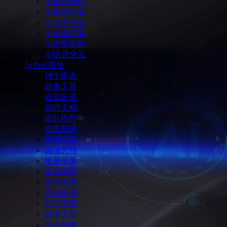
Ai音乐创作
Ai配音合成
Ai人声分离
Ai语音克隆
Ai语音识别
AI语音交互
Ai办公提效
PPT/图表
转换工具
会议记录
协同文档
团队协作
在线翻译
思维导图
阅读总结
投屏录屏
企业营销
企业管理
内容检测
时间管理
效率工具
商业智能