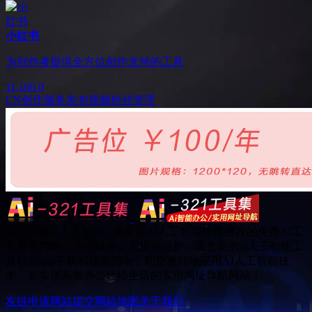
小红书
为创作者提供全方位创作支持的工具
11,166
0
CN
创作服务
发布视频
粉丝管理
Ai工具集 - 人工智能 - 是专注Ai人工智能软件推荐的免费AI工
具集合网站，为全球办公人提供最新、最全面的ai人工智能工
具软件app下载和使用指南，助您更好地应用AI人工智能技
术。是实现高效办公轻松生活的实用网址导航网站！
友链申请
网站提交
网站地图
关于我们