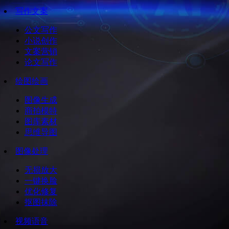
写作文案
公文写作
小说创作
文案营销
论文写作
绘图绘画
图像生成
商拍模特
图库素材
思维导图
图像处理
无损放大
一键换脸
优化修复
抠图抹除
视频语音