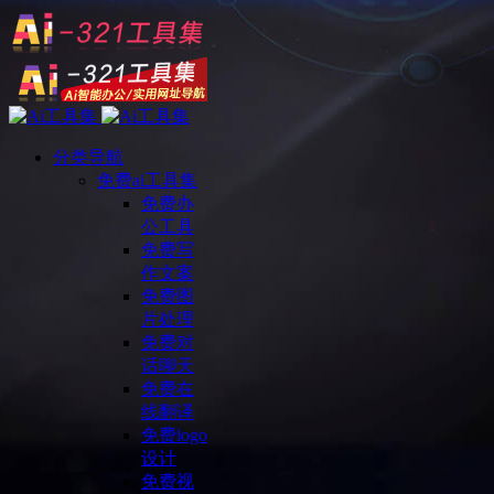
分类导航
免费ai工具集
免费办
公工具
免费写
作文案
免费图
片处理
免费对
话聊天
免费在
线翻译
免费logo
设计
免费视