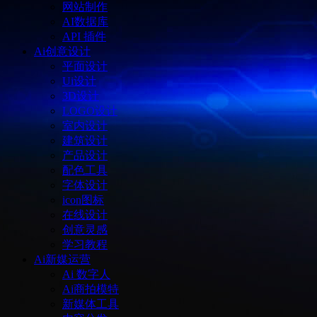
网站制作
AI数据库
API 插件
Ai创意设计
平面设计
Ui设计
3D设计
LOGO设计
室内设计
建筑设计
产品设计
配色工具
字体设计
icon图标
在线设计
创意灵感
学习教程
Ai新媒运营
Ai 数字人
Ai商拍模特
新媒体工具