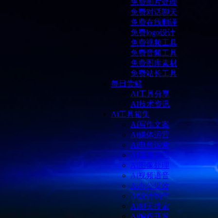
免费图片处理
免费对话聊天
免费在线翻译
免费logo设计
免费视频工具
免费音频工具
免费图库素材
免费站长工具
每日尝鲜
AI工具分享
AI技术资讯
Ai工具箱集
Ai写作文案
Ai媒体运营
Ai电商运营
AI直播运营
Ai图像处理
Ai视频语音
Ai办公提效
Ai设计制作
Ai聊天搜索
Ai编程开发