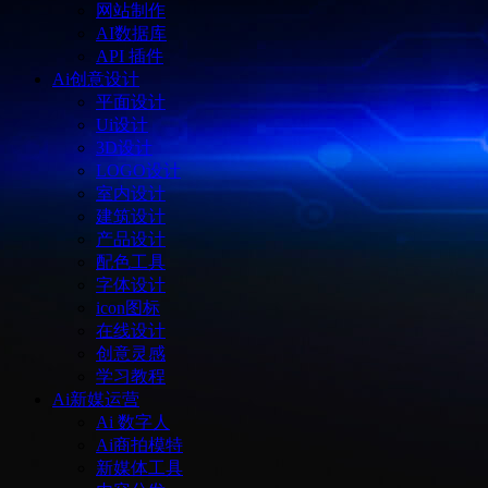
网站制作
AI数据库
API 插件
Ai创意设计
平面设计
Ui设计
3D设计
LOGO设计
室内设计
建筑设计
产品设计
配色工具
字体设计
icon图标
在线设计
创意灵感
学习教程
Ai新媒运营
Ai 数字人
Ai商拍模特
新媒体工具