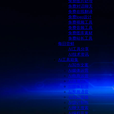
免费图片处理
免费对话聊天
免费在线翻译
免费logo设计
免费视频工具
免费音频工具
免费图库素材
免费站长工具
每日尝鲜
AI工具分享
AI技术资讯
Ai工具箱集
Ai写作文案
Ai媒体运营
Ai电商运营
AI直播运营
Ai图像处理
Ai视频语音
Ai办公提效
Ai设计制作
Ai聊天搜索
Ai编程开发