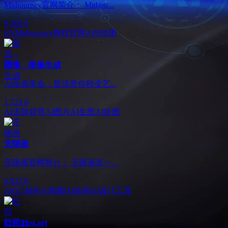
Midjourney官网简介： Midjou...
9,200
0
EN
Midjourney教程
官网APP
绘图
星流 – 图像生成
AI绘画革命：星流带你秒变艺...
1,723
0
AI去除背景
AI图片
AI生图
AI绘图
无限画
无限画官网简介： 无限画是一...
6,923
0
AIGC创作
AI插图
AI绘画
AI设计工具
吐司Tusi.art