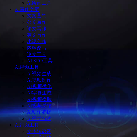
Ai绘画工具
Ai写作文案
文案营销
公文写作
论文写作
英文写作
小说创作
内容改写
论文工具
AI SEO工具
Ai视频工具
Ai视频生成
Ai视频制作
AI视频优化
AI字幕生成
AI视频换脸
AI视频总结
Ai动作捕捉
Ai视觉特效
Ai音频工具
文本转语音