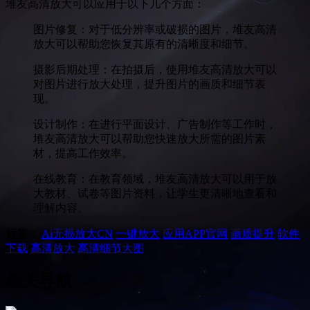
堆友高清放大可以应用于以下几个方面：
图片修复：对于低分辨率或破损的图片，堆友高清
放大可以帮助您恢复其原有的清晰度和细节。
摄影后期处理：在拍摄后，使用堆友高清放大可以
对图片进行放大处理，提升图片的画质和细节表
现。
设计制作：在进行平面设计、广告制作等工作时，
堆友高清放大可以帮助您快速放大所需的图片素
材，提高工作效率。
在线教育：在教育领域，堆友高清放大可以用于放
大教材、试卷等图片资料，让学生更清晰地查看和
理解内容。
标签：
Ai无损放大
CN
一键放大
应用APP官网
画质提升
软件
下载
高清放大
高清细节大图
相关导航