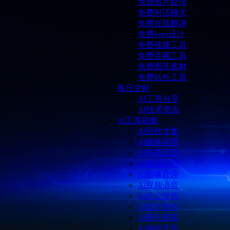
免费图片处理
免费对话聊天
免费在线翻译
免费logo设计
免费视频工具
免费音频工具
免费图库素材
免费站长工具
每日尝鲜
AI工具分享
AI技术资讯
Ai工具箱集
Ai写作文案
Ai媒体运营
Ai电商运营
AI直播运营
Ai图像处理
Ai视频语音
Ai办公提效
Ai设计制作
Ai聊天搜索
Ai编程开发