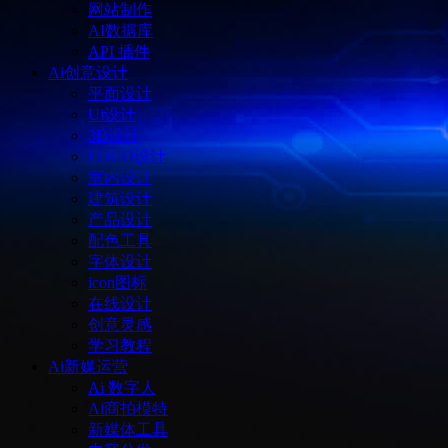
网站制作
AI数据库
API 插件
Ai创意设计
平面设计
Ui设计
3D设计
LOGO设计
室内设计
建筑设计
产品设计
配色工具
字体设计
icon图标
在线设计
创意灵感
学习教程
Ai新媒运营
Ai 数字人
Ai商拍模特
新媒体工具