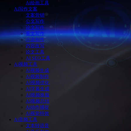
Ai绘画工具
Ai写作文案
文案营销
公文写作
论文写作
英文写作
小说创作
内容改写
论文工具
AI SEO工具
Ai视频工具
Ai视频生成
Ai视频制作
AI视频优化
AI字幕生成
AI视频换脸
AI视频总结
Ai动作捕捉
Ai视觉特效
Ai音频工具
文本转语音