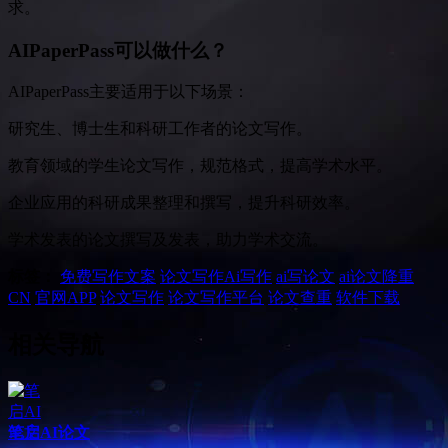
求。
AIPaperPass可以做什么？
AIPaperPass主要适用于以下场景：
研究生、博士生和科研工作者的论文写作。
教育领域的学生论文写作，规范格式，提高学术水平。
企业应用的科研成果整理和撰写，提升科研效率。
学术发表的论文撰写及发表，助力学术交流。
标签：
免费写作文案
论文写作
Ai写作
ai写论文
ai论文降重
CN
官网APP
论文写作
论文写作平台
论文查重
软件下载
相关导航
笔启AI论文