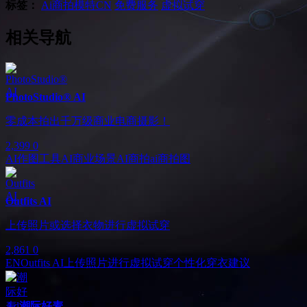
标签：
Ai商拍模特
CN
免费服务
虚拟试穿
相关导航
PhotoStudio® AI
零成本拍出千万级商业电商摄影！
2,399
0
AI作图工具
AI商业场景
AI商拍
ai商拍图
Outfits AI
上传照片或选择衣物进行虚拟试穿
2,861
0
EN
Outfits AI
上传照片进行虚拟试穿
个性化穿衣建议
Ad
潮际好麦