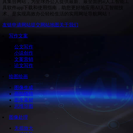
具集合网站，为全球办公人提供最新、最全面的ai人工智能工
具软件app下载和使用指南，助您更好地应用AI人工智能技
术。是实现高效办公轻松生活的实用网址导航网站！
友链申请
网站提交
网站地图
关于我们
写作文案
公文写作
小说创作
文案营销
论文写作
绘图绘画
图像生成
商拍模特
图库素材
思维导图
图像处理
无损放大