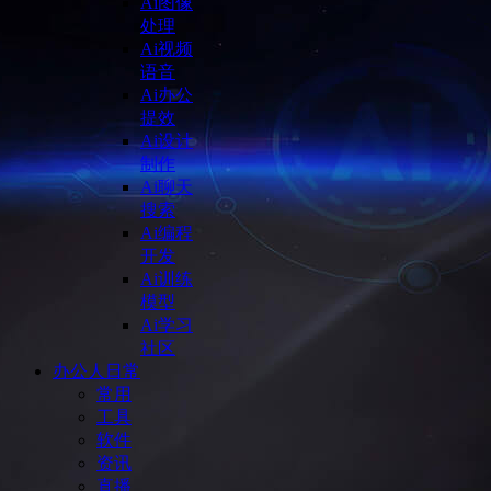
Ai图像
处理
Ai视频
语音
Ai办公
提效
Ai设计
制作
Ai聊天
搜索
Ai编程
开发
Ai训练
模型
Ai学习
社区
办公人日常
常用
工具
软件
资讯
直播