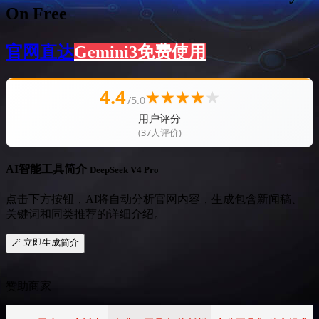
On Free
官网直达
Gemini3免费使用
4.4
★
★
★
★
★
/5.0
用户评分
(37人评价)
AI智能工具简介
DeepSeek V4 Pro
点击下方按钮，AI将自动分析官网内容，生成包含新闻稿、
关键词和同类推荐的详细介绍。
🪄 立即生成简介
赞助商家