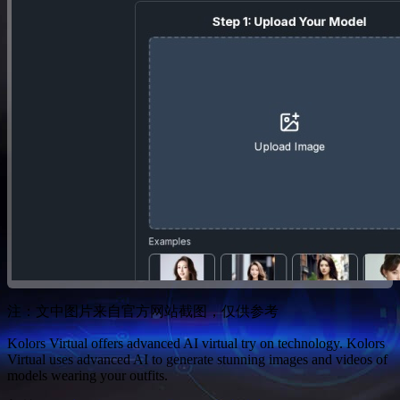
注：文中图片来自官方网站截图，仅供参考
Kolors Virtual offers advanced AI virtual try on technology. Kolors
Virtual uses advanced AI to generate stunning images and videos of
models wearing your outfits.