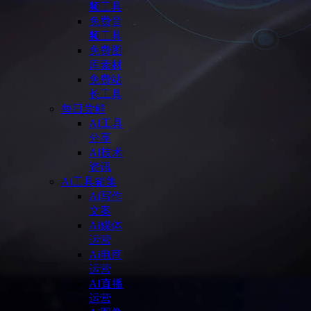
频工具
免费音
频工具
免费图
库素材
免费站
长工具
每日尝鲜
AI工具
分享
AI技术
资讯
Ai工具箱集
Ai写作
文案
Ai媒体
运营
Ai电商
运营
AI直播
运营