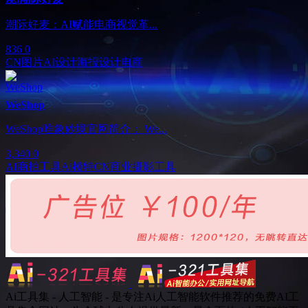
潮际好麦：AI赋能电商视觉革...
836
0
CN
图片AI设计
海报设计
电商
WeShop
WeShop唯象妙境官网简介： We...
3,340
0
AI商拍工具
Ai模特
CN
商业摄影工具
Ai工具集 - 人工智能 - 是专注Ai人工智能软件推荐的免费AI工