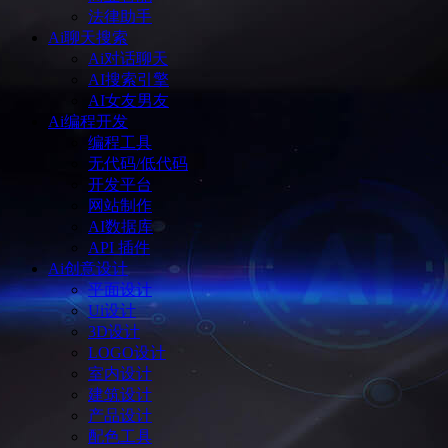
法律助手
Ai聊天搜索
Ai对话聊天
AI搜索引擎
AI女友男友
Ai编程开发
编程工具
无代码/低代码
开发平台
网站制作
AI数据库
API 插件
Ai创意设计
平面设计
Ui设计
3D设计
LOGO设计
室内设计
建筑设计
产品设计
配色工具