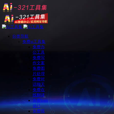
分类导航
免费ai工具集
免费办
公工具
免费写
作文案
免费图
片处理
免费对
话聊天
免费在
线翻译
免费logo
设计
免费视