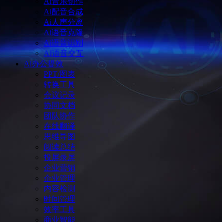
Ai音乐创作
Ai配音合成
Ai人声分离
Ai语音克隆
Ai语音识别
AI语音交互
Ai办公提效
PPT/图表
转换工具
会议记录
协同文档
团队协作
在线翻译
思维导图
阅读总结
投屏录屏
企业营销
企业管理
内容检测
时间管理
效率工具
商业智能