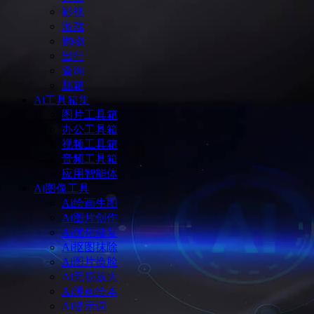
影视
游戏
购物
出行
查询
邮箱
Ai工具箱集
图片工具箱
办公工具箱
视频工具箱
音频工具箱
应用智能体
Ai图像工具
Ai绘画生图
Ai图片创作
Ai优化修复
Ai抠图抹除
Ai图片换脸
Ai无损放大
Ai漫画绘本
Ai提示词