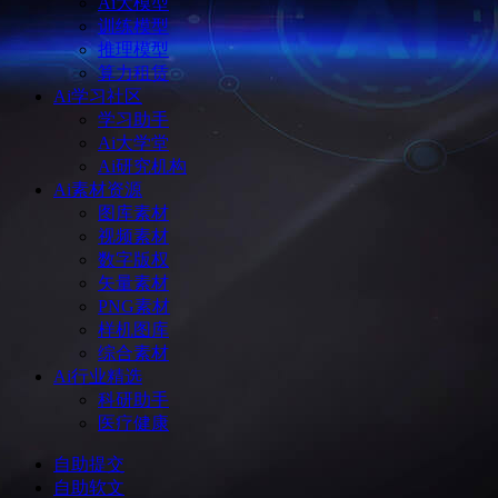
Ai大模型
训练模型
推理模型
算力租赁
Ai学习社区
学习助手
Ai大学堂
Ai研究机构
Ai素材资源
图库素材
视频素材
数字版权
矢量素材
PNG素材
样机图库
综合素材
Ai行业精选
科研助手
医疗健康
自助提交
自助软文