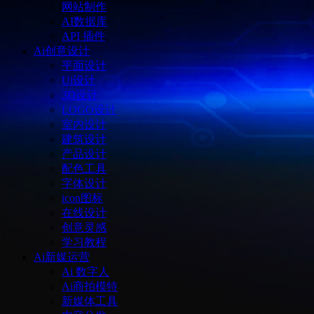
网站制作
AI数据库
API 插件
Ai创意设计
平面设计
Ui设计
3D设计
LOGO设计
室内设计
建筑设计
产品设计
配色工具
字体设计
icon图标
在线设计
创意灵感
学习教程
Ai新媒运营
Ai 数字人
Ai商拍模特
新媒体工具