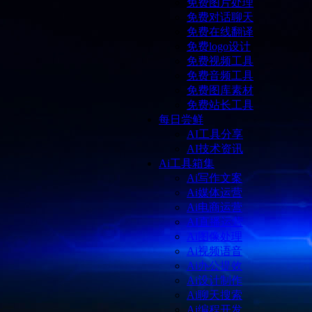
免费图片处理
免费对话聊天
免费在线翻译
免费logo设计
免费视频工具
免费音频工具
免费图库素材
免费站长工具
每日尝鲜
AI工具分享
AI技术资讯
Ai工具箱集
Ai写作文案
Ai媒体运营
Ai电商运营
AI直播运营
Ai图像处理
Ai视频语音
Ai办公提效
Ai设计制作
Ai聊天搜索
Ai编程开发