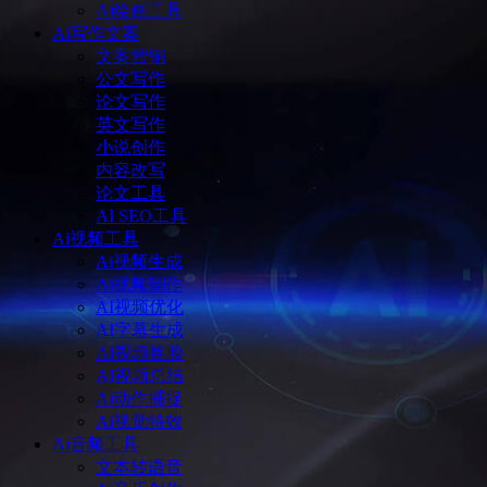
Ai绘画工具
Ai写作文案
文案营销
公文写作
论文写作
英文写作
小说创作
内容改写
论文工具
AI SEO工具
Ai视频工具
Ai视频生成
Ai视频制作
AI视频优化
AI字幕生成
AI视频换脸
AI视频总结
Ai动作捕捉
Ai视觉特效
Ai音频工具
文本转语音