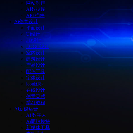
网站制作
AI数据库
API 插件
Ai创意设计
平面设计
Ui设计
3D设计
LOGO设计
室内设计
建筑设计
产品设计
配色工具
字体设计
icon图标
在线设计
创意灵感
学习教程
Ai新媒运营
Ai 数字人
Ai商拍模特
新媒体工具