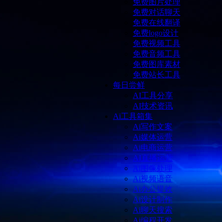
免费图片处理
免费对话聊天
免费在线翻译
免费logo设计
免费视频工具
免费音频工具
免费图库素材
免费站长工具
每日尝鲜
AI工具分享
AI技术资讯
Ai工具箱集
Ai写作文案
Ai媒体运营
Ai电商运营
AI直播运营
Ai图像处理
Ai视频语音
Ai办公提效
Ai设计制作
Ai聊天搜索
Ai编程开发