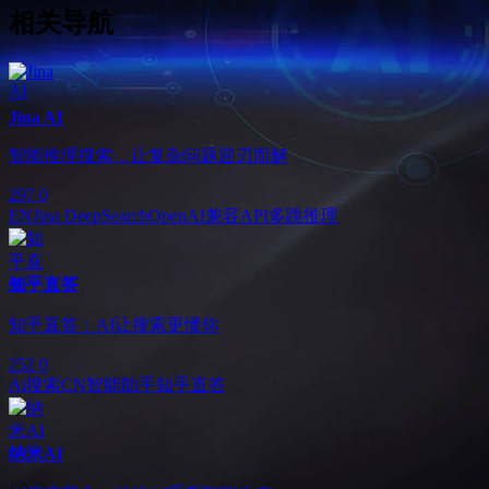
相关导航
Jina AI
智能推理搜索，让复杂问题迎刃而解
297
0
EN
Jina DeepSearch
OpenAI兼容API
多跳推理
知乎直答
知乎直答：AI让搜索更懂你
252
0
Ai搜索
CN
智能助手
知乎直答
纳米AI