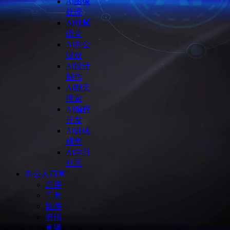
Ai图像
处理
Ai视频
语音
Ai办公
提效
Ai设计
制作
Ai聊天
搜索
Ai编程
开发
Ai训练
模型
Ai学习
社区
办公人日常
常用
工具
软件
资讯
直播