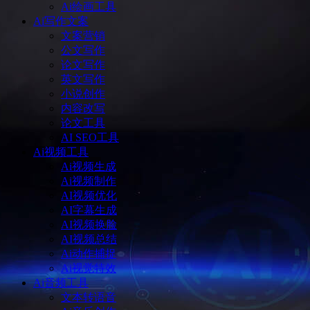
Ai绘画工具
Ai写作文案
文案营销
公文写作
论文写作
英文写作
小说创作
内容改写
论文工具
AI SEO工具
Ai视频工具
Ai视频生成
Ai视频制作
AI视频优化
AI字幕生成
AI视频换脸
AI视频总结
Ai动作捕捉
Ai视觉特效
Ai音频工具
文本转语音