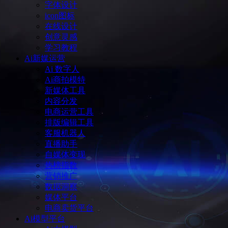
字体设计
icon图标
在线设计
创意灵感
学习教程
Ai新媒运营
Ai 数字人
Ai商拍模特
新媒体工具
内容分发
电商运营工具
排版编辑工具
客服机器人
直播助手
自媒体变现
热榜指数
营销推广
数据洞察
媒体平台
电商卖货平台
Ai模型平台