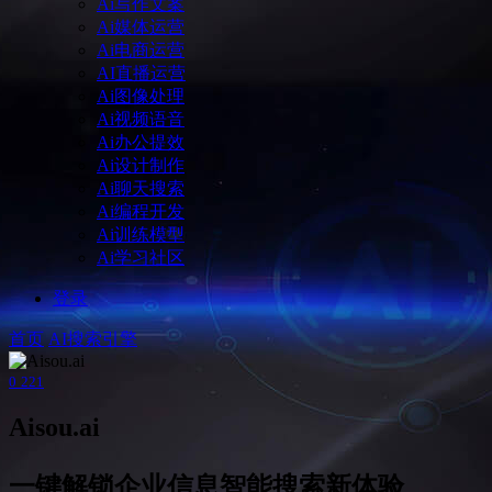
Ai写作文案
Ai媒体运营
Ai电商运营
AI直播运营
Ai图像处理
Ai视频语音
Ai办公提效
Ai设计制作
Ai聊天搜索
Ai编程开发
Ai训练模型
Ai学习社区
登录
首页
AI搜索引擎
0
221
Aisou.ai
一键解锁企业信息智能搜索新体验