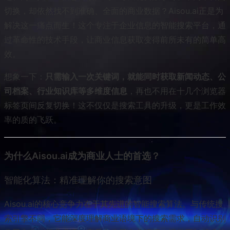
切换，却依然找不到准确、全面的商业数据？Aisou.ai正是为
解决这一痛点而生！这个专注于企业信息的智能搜索平台，通
过革命性的技术手段，让商业信息获取变得前所未有的简单高
效。
想象一下：
只需输入一次关键词，就能同时获取新闻动态、公
司档案、行业知识库等多维度信息
，再也不用在十几个浏览器
标签页间反复切换！这不仅仅是搜索工具的升级，更是工作效
率的质的飞跃。
为什么Aisou.ai成为商业人士的首选？
智能化算法：精准理解你的搜索意图
Aisou.ai的核心竞争力在于其先进的智能搜索算法。与传统搜
索引擎不同，它能深度理解商业语境下的搜索需求，自动识别