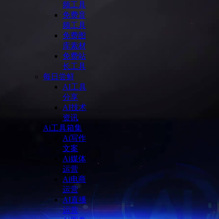
频工具
免费音
频工具
免费图
库素材
免费站
长工具
每日尝鲜
AI工具
分享
AI技术
资讯
Ai工具箱集
Ai写作
文案
Ai媒体
运营
Ai电商
运营
AI直播
运营