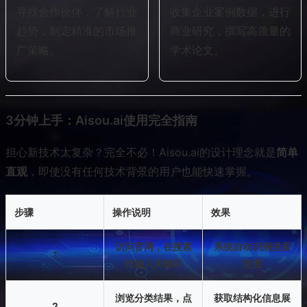
寻找合作伙伴，了解行业
收集企业案例数据，进行
趋势，制定精准的市场推
商业研究，撰写高质量的
广策略。
学术论文。
3分钟上手：Aisou.ai使用完全指南
担心新技术太复杂？完全不必！Aisou.ai的设计理念就是
简单
直观
，即使没有任何技术背景的用户也能快速掌握。
步骤
操作说明
效果
访问官网，在搜索
系统自动识别搜索
1
框输入关键词
意图
浏览分类结果，点
获取结构化信息展
2