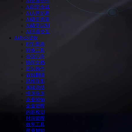
Ai音乐创作
Ai配音合成
Ai人声分离
Ai语音克隆
Ai语音识别
AI语音交互
Ai办公提效
PPT/图表
转换工具
会议记录
协同文档
团队协作
在线翻译
思维导图
阅读总结
投屏录屏
企业营销
企业管理
内容检测
时间管理
效率工具
商业智能