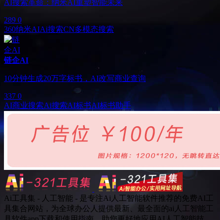
AI搜索革命：纳米AI重塑智能未来
289
0
360纳米AI
Ai搜索
CN
多模态搜索
链企AI
10分钟生成20万字标书，AI改写商业查询
337
0
AI商业搜索
Ai搜索
AI标书
AI标书助手
Ai工具集 - 人工智能 - 是专注Ai人工智能软件推荐的免费AI工
具集合网站，为全球办公人提供最新、最全面的ai人工智能工
具软件app下载和使用指南，助您更好地应用AI人工智能技