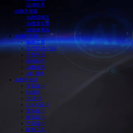
法律助手
Ai聊天搜索
Ai对话聊天
AI搜索引擎
AI女友男友
Ai编程开发
编程工具
无代码/低代码
开发平台
网站制作
AI数据库
API 插件
Ai创意设计
平面设计
Ui设计
3D设计
LOGO设计
室内设计
建筑设计
产品设计
配色工具