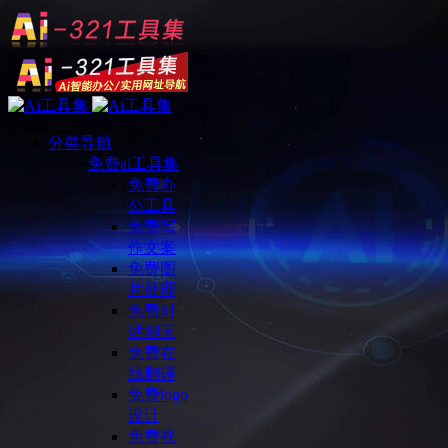
分类导航
免费ai工具集
免费办
公工具
免费写
作文案
免费图
片处理
免费对
话聊天
免费在
线翻译
免费logo
设计
免费视