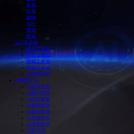
影视
游戏
购物
出行
查询
邮箱
Ai工具箱集
图片工具箱
办公工具箱
视频工具箱
音频工具箱
应用智能体
Ai图像工具
Ai绘画生图
Ai图片创作
Ai优化修复
Ai抠图抹除
Ai图片换脸
Ai无损放大
Ai漫画绘本
Ai提示词