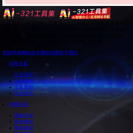
Ai工具集 - 人工智能 - 是专注Ai人工智能软件推荐的免费AI工
具集合网站，为全球办公人提供最新、最全面的ai人工智能工
具软件app下载和使用指南，助您更好地应用AI人工智能技
术。是实现高效办公轻松生活的实用网址导航网站！
友链申请
网站提交
网站地图
关于我们
写作文案
公文写作
小说创作
文案营销
论文写作
绘图绘画
图像生成
商拍模特
图库素材