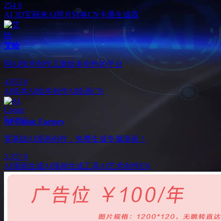
254
0
AI 3D宝丽来
AI照片转换
CN
卡通生成器
艾绘
用AI技术创作儿童绘本创作的平台
4,053
0
AI绘本
AI绘本创作
AI绘画
CN
AI Comic Factory
零基础AI漫画创作，免费生成专属漫画！
3,357
0
AI漫画生成
AI漫画生成工具
AI艺术创作
EN