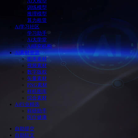
Ai大模型
训练模型
推理模型
算力租赁
Ai学习社区
学习助手
Ai大学堂
Ai研究机构
Ai素材资源
图库素材
视频素材
数字版权
矢量素材
PNG素材
样机图库
综合素材
Ai行业精选
科研助手
医疗健康
自助提交
自助软文