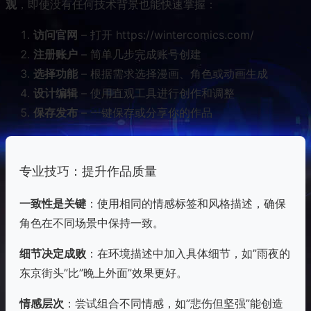
观
，即使没有任何技术背景也能快速掌握：
访问官网
– 打开 https://wintercomics.com/
注册账户
– 简单几步完成账号创建
选择功能
– 根据需求选择漫画、角色或动画生成
设计编辑
– 使用直观工具进行创作和调整
保存发布
– 一键保存或分享你的作品
专业技巧：提升作品质量
一致性是关键
：使用相同的情感标签和风格描述，确保
角色在不同场景中保持一致。
细节决定成败
：在环境描述中加入具体细节，如”雨夜的
东京街头”比”晚上外面”效果更好。
情感层次
：尝试组合不同情感，如”悲伤但坚强”能创造