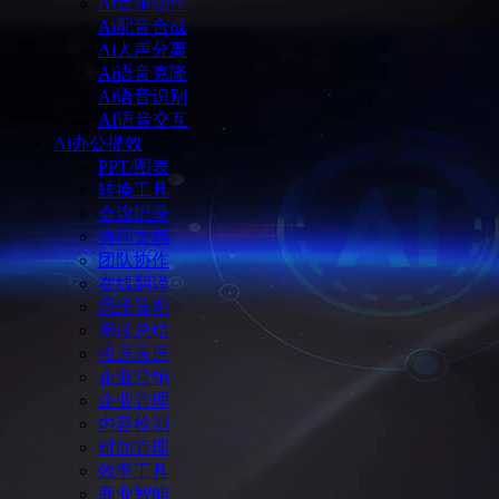
Ai音乐创作
Ai配音合成
Ai人声分离
Ai语音克隆
Ai语音识别
AI语音交互
Ai办公提效
PPT/图表
转换工具
会议记录
协同文档
团队协作
在线翻译
思维导图
阅读总结
投屏录屏
企业营销
企业管理
内容检测
时间管理
效率工具
商业智能