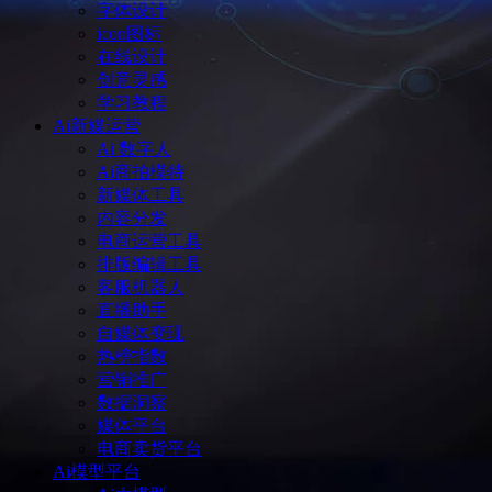
字体设计
icon图标
在线设计
创意灵感
学习教程
Ai新媒运营
Ai 数字人
Ai商拍模特
新媒体工具
内容分发
电商运营工具
排版编辑工具
客服机器人
直播助手
自媒体变现
热榜指数
营销推广
数据洞察
媒体平台
电商卖货平台
Ai模型平台