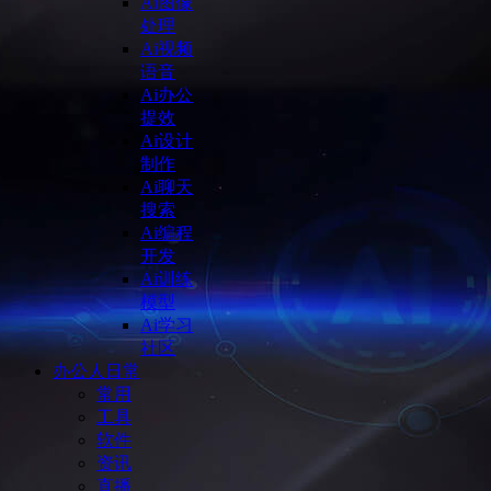
Ai图像
处理
Ai视频
语音
Ai办公
提效
Ai设计
制作
Ai聊天
搜索
Ai编程
开发
Ai训练
模型
Ai学习
社区
办公人日常
常用
工具
软件
资讯
直播