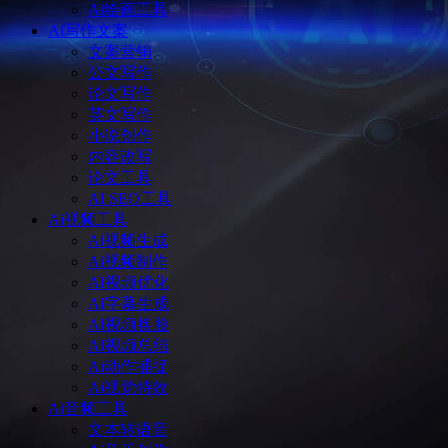
Ai绘画工具
Ai写作文案
文案营销
公文写作
论文写作
英文写作
小说创作
内容改写
论文工具
AI SEO工具
Ai视频工具
Ai视频生成
Ai视频制作
AI视频优化
AI字幕生成
AI视频换脸
AI视频总结
Ai动作捕捉
Ai视觉特效
Ai音频工具
文本转语音