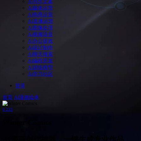
Ai写作文案
Ai媒体运营
Ai电商运营
AI直播运营
Ai图像处理
Ai视频语音
Ai办公提效
Ai设计制作
Ai聊天搜索
Ai编程开发
Ai训练模型
Ai学习社区
登录
首页
Ai漫画绘本
0
233
Winter Comics
AI漫画创作神器，一键生成专业作品