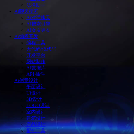
法律助手
Ai聊天搜索
Ai对话聊天
AI搜索引擎
AI女友男友
Ai编程开发
编程工具
无代码/低代码
开发平台
网站制作
AI数据库
API 插件
Ai创意设计
平面设计
Ui设计
3D设计
LOGO设计
室内设计
建筑设计
产品设计
配色工具