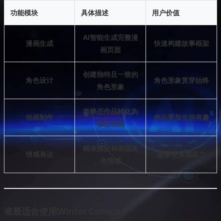
功能模块
具体描述
用户价值
AI智能生成完整漫
漫画生成
快速构建故事框架
画页面
创建独特且一致的
角色设计
角色形象贯穿始终
角色形象
将静态作品转化为
动画制作
作品更加生动有趣
动态动画
精准捕捉和表现角
情感表达
故事更具感染力
色情感
谁最适合使用Winter Comics？