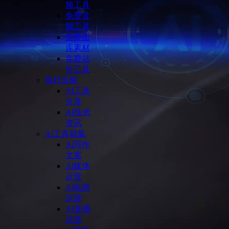
频工具
免费音
频工具
免费图
库素材
免费站
长工具
每日尝鲜
AI工具
分享
AI技术
资讯
Ai工具箱集
Ai写作
文案
Ai媒体
运营
Ai电商
运营
AI直播
运营