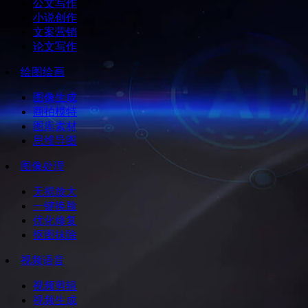
公文写作
小说创作
文案营销
论文写作
绘图绘画
图像生成
商拍模特
图库素材
思维导图
图像处理
无损放大
一键换脸
优化修复
抠图抹除
视频语音
视频剪辑
视频生成