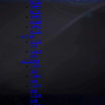
频工具
免费音
频工具
免费图
库素材
免费站
长工具
每日尝鲜
AI工具
分享
AI技术
资讯
Ai工具箱集
Ai写作
文案
Ai媒体
运营
Ai电商
运营
AI直播
运营