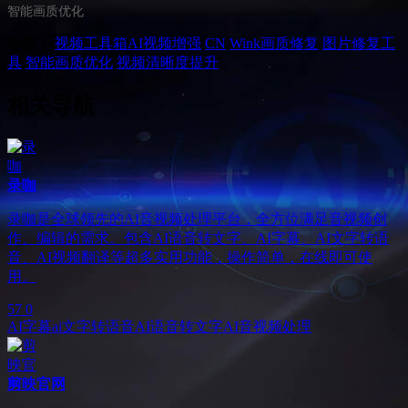
智能画质优化
标签：
视频工具箱
AI视频增强
CN
Wink画质修复
图片修复工
具
智能画质优化
视频清晰度提升
相关导航
录咖
录咖是全球领先的AI音视频处理平台，全方位满足音视频创
作、编辑的需求。包含AI语音转文字、AI字幕、AI文字转语
音、AI视频翻译等超多实用功能，操作简单，在线即可使
用。
57
0
AI字幕
ai文字转语音
AI语音转文字
AI音视频处理
剪映官网