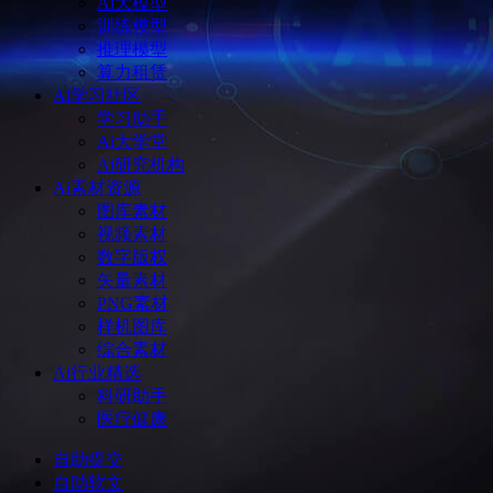
Ai大模型
训练模型
推理模型
算力租赁
Ai学习社区
学习助手
Ai大学堂
Ai研究机构
Ai素材资源
图库素材
视频素材
数字版权
矢量素材
PNG素材
样机图库
综合素材
Ai行业精选
科研助手
医疗健康
自助提交
自助软文