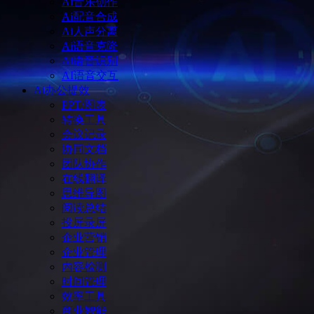
Ai音乐创作
Ai配音合成
Ai人声分离
Ai语音克隆
Ai语音识别
AI语音交互
Ai办公提效
PPT/图表
转换工具
会议记录
协同文档
团队协作
在线翻译
思维导图
阅读总结
投屏录屏
企业营销
企业管理
内容检测
时间管理
效率工具
商业智能