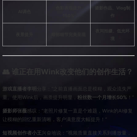
色彩表现提升
摄影作品、Vlog制
AI调色
150%
作
夜间拍摄、低光环
夜景提升
暗部细节完美呈现
境
👥 谁正在用Wink改变他们的创作生活？
游戏直播者李明
分享：“之前直播画面总是模糊，观众流失严
重。使用Wink后，画质提升明显，
粉丝数一个月增长50%
！”
摄影师张薇
感叹：“老照片修复一直是个难题，Wink的AI修复
让模糊的回忆重新清晰，客户满意度大幅提升！”
短视频创作者小王
兴奋地说：“视频质量直接关系到播放量，