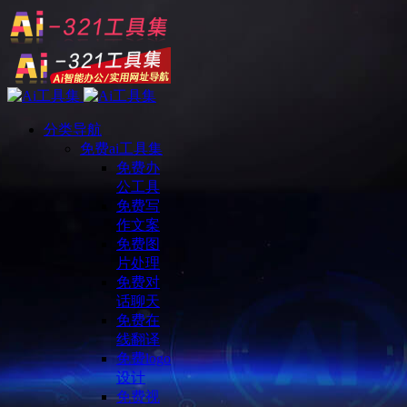
分类导航
免费ai工具集
免费办
公工具
免费写
作文案
免费图
片处理
免费对
话聊天
免费在
线翻译
免费logo
设计
免费视