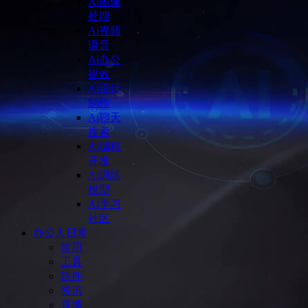
Ai图像
处理
Ai视频
语音
Ai办公
提效
Ai设计
制作
Ai聊天
搜索
Ai编程
开发
Ai训练
模型
Ai学习
社区
办公人日常
常用
工具
软件
资讯
直播