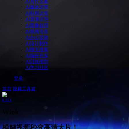
Ai写作文案
Ai媒体运营
Ai电商运营
AI直播运营
Ai图像处理
Ai视频语音
Ai办公提效
Ai设计制作
Ai聊天搜索
Ai编程开发
Ai训练模型
Ai学习社区
登录
首页
视频工具箱
0
571
Wink
模糊视频秒变高清大片！