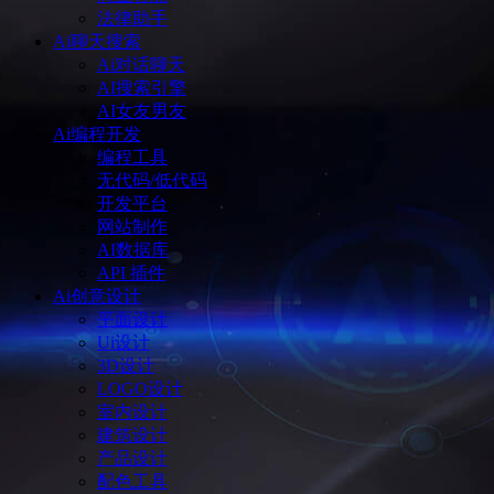
法律助手
Ai聊天搜索
Ai对话聊天
AI搜索引擎
AI女友男友
Ai编程开发
编程工具
无代码/低代码
开发平台
网站制作
AI数据库
API 插件
Ai创意设计
平面设计
Ui设计
3D设计
LOGO设计
室内设计
建筑设计
产品设计
配色工具