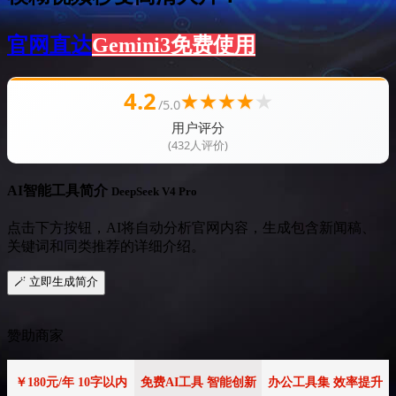
官网直达
Gemini3免费使用
4.2
★
★
★
★
★
/5.0
用户评分
(432人评价)
AI智能工具简介
DeepSeek V4 Pro
点击下方按钮，AI将自动分析官网内容，生成包含新闻稿、
关键词和同类推荐的详细介绍。
🪄 立即生成简介
赞助商家
￥180元/年 10字以内
免费AI工具 智能创新
办公工具集 效率提升