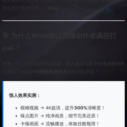
点太多而无法分享？别担心！今天我要向你介绍一款能彻底解
决这些问题的神器——
Wink
！
🎯 为什么Wink能让视频创作者疯狂打
call？
想象一下：你辛苦拍摄的视频，因为画质问题导致播放量始终
上不去？Wink的
AI智能修复技术
就是为此而生！
惊人效果实测：
模糊视频 → 4K超清，提升
300%
清晰度！
噪点图片 → 纯净画质，细节完美还原！
卡顿画面 → 流畅播放，体验丝般顺滑！