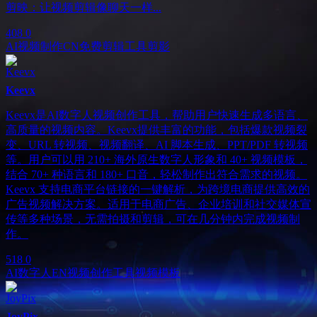
剪映：让视频剪辑像聊天一样...
408
0
AI视频制作
CN
免费剪辑工具
剪影
Keevx
Keevx是AI数字人视频创作工具，帮助用户快速生成多语言、
高质量的视频内容。Keevx提供丰富的功能，包括爆款视频裂
变、URL 转视频、视频翻译、AI 脚本生成、PPT/PDF 转视频
等。用户可以用 210+ 海外原生数字人形象和 40+ 视频模板，
结合 70+ 种语言和 180+ 口音，轻松制作出符合需求的视频。
Keevx 支持电商平台链接的一键解析，为跨境电商提供高效的
广告视频解决方案。适用于电商广告、企业培训和社交媒体宣
传等多种场景，无需拍摄和剪辑，可在几分钟内完成视频制
作。
518
0
AI数字人
EN
视频创作工具
视频模板
JoyPix