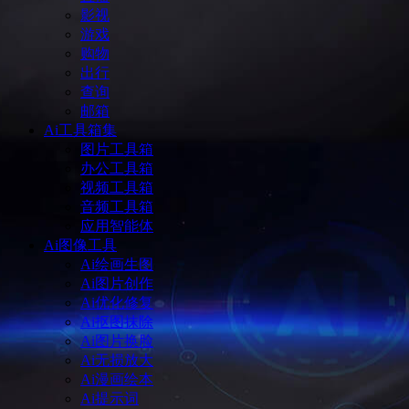
影视
游戏
购物
出行
查询
邮箱
Ai工具箱集
图片工具箱
办公工具箱
视频工具箱
音频工具箱
应用智能体
Ai图像工具
Ai绘画生图
Ai图片创作
Ai优化修复
Ai抠图抹除
Ai图片换脸
Ai无损放大
Ai漫画绘本
Ai提示词