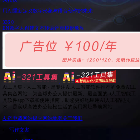
用AI重新定义数字形象与语音创作的未来
336
0
EN
数字人创建
文本转语音
虚拟形象库
Ai工具集 - 人工智能 - 是专注Ai人工智能软件推荐的免费AI工
具集合网站，为全球办公人提供最新、最全面的ai人工智能工
具软件app下载和使用指南，助您更好地应用AI人工智能技
术。是实现高效办公轻松生活的实用网址导航网站！
友链申请
网站提交
网站地图
关于我们
写作文案