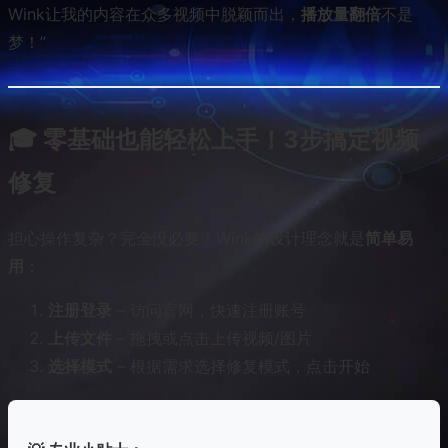
Wink让我的内容在众多视频中脱颖而出，
播放量翻倍
不是
梦！”
🎓 零基础也能轻松上手！3步搞定视频
修复
担心操作复杂？完全没必要！Wink的设计理念就是
简单易
用
：
注册登录
– 访问官网，快速注册账号
上传文件
– 拖拽或点击上传视频/图片
选择模式
– 根据需求选择修复模式，点击开始