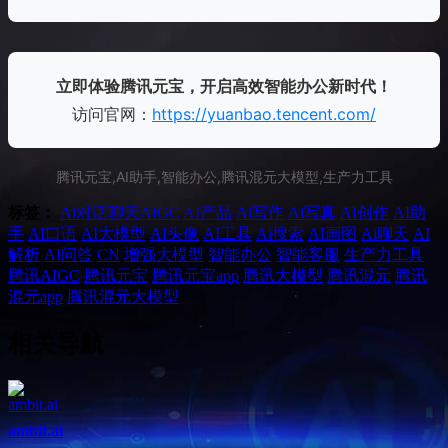
立即体验腾讯元宝，开启高效智能办公新时代！
访问官网：
https://yuanbao.tencent.com/
腾讯元宝,AI助手,智能办公,腾讯混元大模型,生产力工具
标签：
Ai对话聊天
AIGC
AI产品
Ai写作
Ai写真
AI创作
AI助
手
AI口语
AI大模型
AI头像
AI工具
Ai搜索
AI画图
Ai聊天
AI
解析
AI问答
CN
增强大模型
智能办公
智能客服
生产力工具
腾讯AIGC
腾讯元宝
腾讯元宝app
腾讯大模型
腾讯混元
腾讯
混元app
腾讯混元大模型
相关导航
ambit.ai