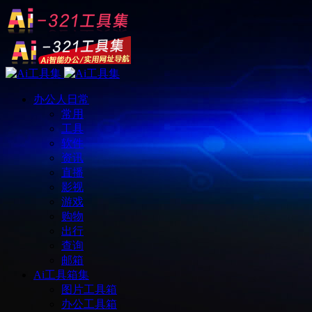
办公人日常
常用
工具
软件
资讯
直播
影视
游戏
购物
出行
查询
邮箱
Ai工具箱集
图片工具箱
办公工具箱