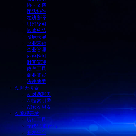
协同文档
团队协作
在线翻译
思维导图
阅读总结
投屏录屏
企业营销
企业管理
内容检测
时间管理
效率工具
商业智能
法律助手
Ai聊天搜索
Ai对话聊天
AI搜索引擎
AI女友男友
Ai编程开发
编程工具
无代码/低代码
开发平台