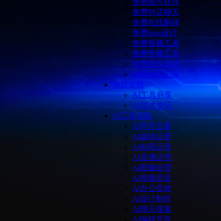
免费图片处理
免费对话聊天
免费在线翻译
免费logo设计
免费视频工具
免费音频工具
免费图库素材
免费站长工具
每日尝鲜
AI工具分享
AI技术资讯
Ai工具箱集
Ai写作文案
Ai媒体运营
Ai电商运营
AI直播运营
Ai图像处理
Ai视频语音
Ai办公提效
Ai设计制作
Ai聊天搜索
Ai编程开发