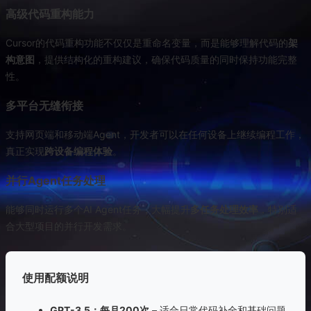
高级代码重构能力
Cursor的代码重构功能不仅仅是重命名变量，而是能够理解代码的
架
构意图
，提供结构化的重构建议，确保代码质量的同时保持功能完整
性。
多平台无缝衔接
支持网页端和移动端Agent，开发者可以在任何设备上继续编程工作，
真正实现
跨设备编程体验
。
并行Agent任务处理
能够同时运行多个AI Agent任务，大幅提升
多任务处理效率
，特别适
合大型项目的并行开发需求。
使用配额说明
GPT-3.5：每月200次
– 适合日常代码补全和基础问题