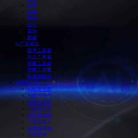
影视
游戏
购物
出行
查询
邮箱
Ai工具箱集
图片工具箱
办公工具箱
视频工具箱
音频工具箱
应用智能体
Ai图像工具
Ai绘画生图
Ai图片创作
Ai优化修复
Ai抠图抹除
Ai图片换脸
Ai无损放大
Ai漫画绘本
Ai提示词