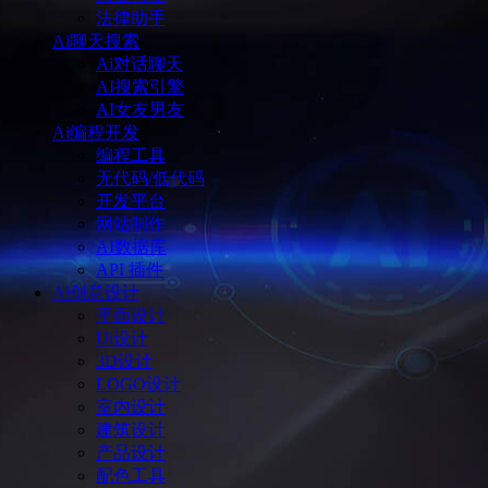
法律助手
Ai聊天搜索
Ai对话聊天
AI搜索引擎
AI女友男友
Ai编程开发
编程工具
无代码/低代码
开发平台
网站制作
AI数据库
API 插件
Ai创意设计
平面设计
Ui设计
3D设计
LOGO设计
室内设计
建筑设计
产品设计
配色工具