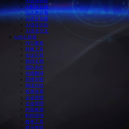
Ai音乐创作
Ai配音合成
Ai人声分离
Ai语音克隆
Ai语音识别
AI语音交互
Ai办公提效
PPT/图表
转换工具
会议记录
协同文档
团队协作
在线翻译
思维导图
阅读总结
投屏录屏
企业营销
企业管理
内容检测
时间管理
效率工具
商业智能