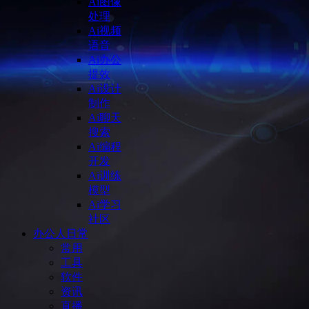
Ai图像
处理
Ai视频
语音
Ai办公
提效
Ai设计
制作
Ai聊天
搜索
Ai编程
开发
Ai训练
模型
Ai学习
社区
办公人日常
常用
工具
软件
资讯
直播