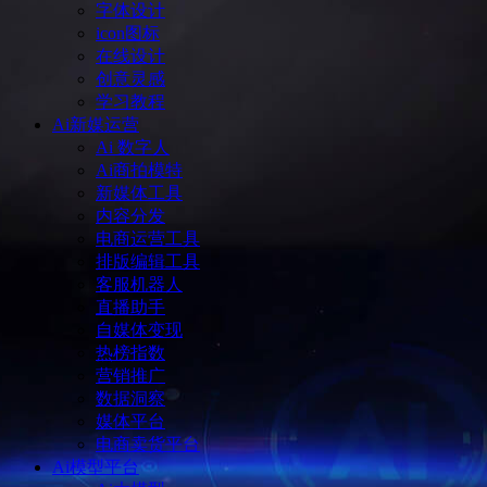
字体设计
icon图标
在线设计
创意灵感
学习教程
Ai新媒运营
Ai 数字人
Ai商拍模特
新媒体工具
内容分发
电商运营工具
排版编辑工具
客服机器人
直播助手
自媒体变现
热榜指数
营销推广
数据洞察
媒体平台
电商卖货平台
Ai模型平台