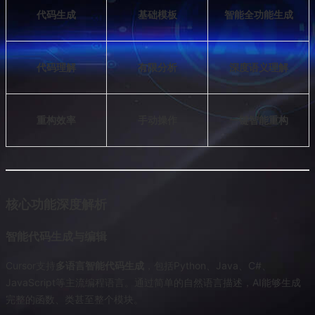
代码生成
基础模板
智能全功能生成
代码理解
有限分析
深度语义理解
重构效率
手动操作
一键智能重构
核心功能深度解析
智能代码生成与编辑
Cursor支持
多语言智能代码生成
，包括Python、Java、C#、
JavaScript等主流编程语言。通过简单的自然语言描述，AI能够生成
完整的函数、类甚至整个模块。