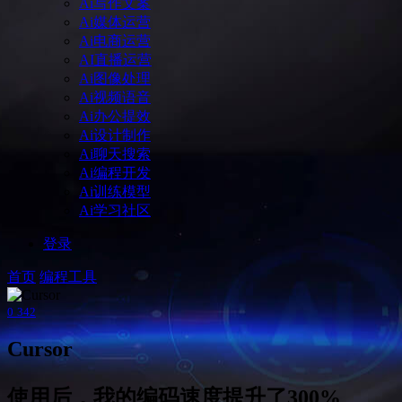
Ai写作文案
Ai媒体运营
Ai电商运营
AI直播运营
Ai图像处理
Ai视频语音
Ai办公提效
Ai设计制作
Ai聊天搜索
Ai编程开发
Ai训练模型
Ai学习社区
登录
首页
编程工具
0
342
Cursor
使用后，我的编码速度提升了300%