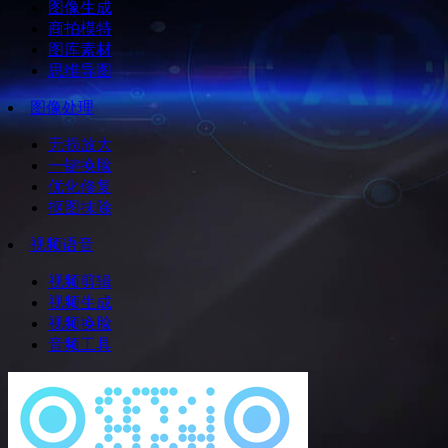
图像生成
商拍模特
图库素材
思维导图
图像处理
无损放大
一键换脸
优化修复
抠图抹除
视频语音
视频剪辑
视频生成
视频换脸
音频工具