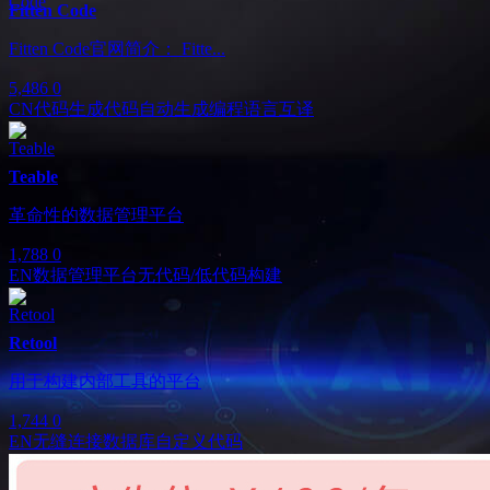
Fitten Code
Fitten Code官网简介： Fitte...
5,486
0
CN
代码生成
代码自动生成
编程语言互译
Teable
革命性的数据管理平台
1,788
0
EN
数据管理平台
无代码/低代码构建
Retool
用于构建内部工具的平台
1,744
0
EN
无缝连接数据库
自定义代码