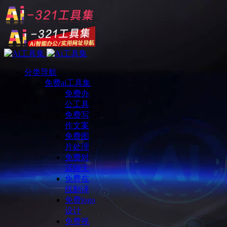
分类导航
免费ai工具集
免费办
公工具
免费写
作文案
免费图
片处理
免费对
话聊天
免费在
线翻译
免费logo
设计
免费视