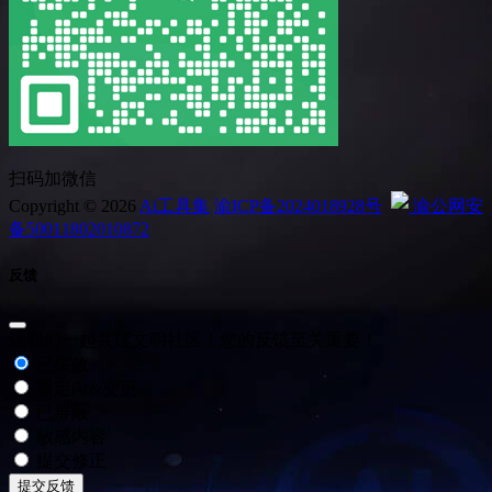
扫码加微信
Copyright © 2026
Ai工具集
渝ICP备2024018928号
渝公网安
备50011802010872
反馈
让我们一起共建文明社区！您的反馈至关重要！
已失效
重定向&变更
已屏蔽
敏感内容
提交修正
提交反馈