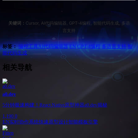
关键词：
Cursor, AI代码编辑器, GPT-4编程, 智能代码生成, 多语
言支持
标签：
编程工具
AI代码编辑器
EN
GPT-4编程
多语言支持
智
能代码生成
相关导航
a0.dev
5分钟极速构建！React Native原型神器a0.dev揭秘
1,190
0
EN
实时协作系统
快速原型设计
智能模板引擎