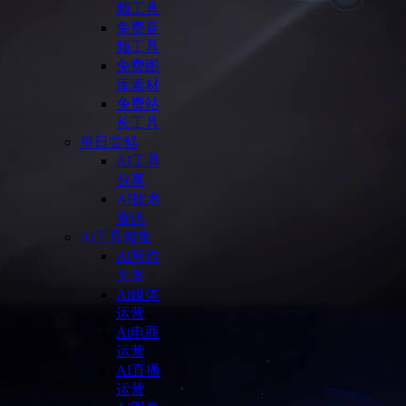
频工具
免费音
频工具
免费图
库素材
免费站
长工具
每日尝鲜
AI工具
分享
AI技术
资讯
Ai工具箱集
Ai写作
文案
Ai媒体
运营
Ai电商
运营
AI直播
运营