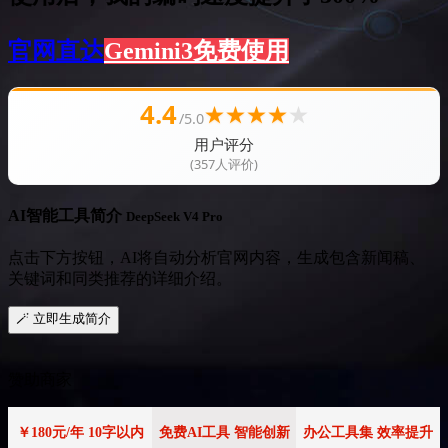
官网直达
Gemini3免费使用
4.4
★
★
★
★
★
/5.0
用户评分
(357人评价)
AI智能工具简介
DeepSeek V4 Pro
点击下方按钮，AI将自动分析官网内容，生成包含新闻稿、
关键词和同类推荐的详细介绍。
🪄 立即生成简介
赞助商家
￥180元/年 10字以内
免费AI工具 智能创新
办公工具集 效率提升