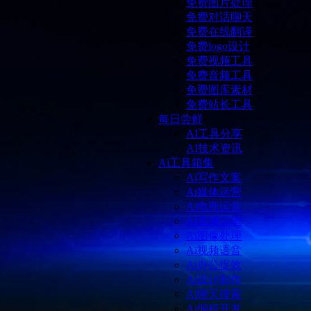
免费图片处理
免费对话聊天
免费在线翻译
免费logo设计
免费视频工具
免费音频工具
免费图库素材
免费站长工具
每日尝鲜
AI工具分享
AI技术资讯
Ai工具箱集
Ai写作文案
Ai媒体运营
Ai电商运营
AI直播运营
Ai图像处理
Ai视频语音
Ai办公提效
Ai设计制作
Ai聊天搜索
Ai编程开发