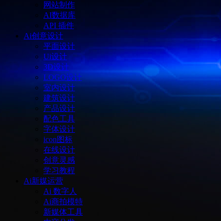
网站制作
AI数据库
API 插件
Ai创意设计
平面设计
Ui设计
3D设计
LOGO设计
室内设计
建筑设计
产品设计
配色工具
字体设计
icon图标
在线设计
创意灵感
学习教程
Ai新媒运营
Ai 数字人
Ai商拍模特
新媒体工具