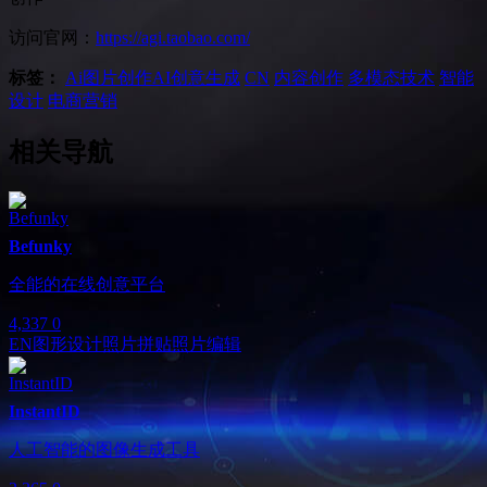
访问官网：
https://agi.taobao.com/
标签：
Ai图片创作
AI创意生成
CN
内容创作
多模态技术
智能
设计
电商营销
相关导航
Befunky
全能的在线创意平台
4,337
0
EN
图形设计
照片拼贴
照片编辑
InstantID
人工智能的图像生成工具