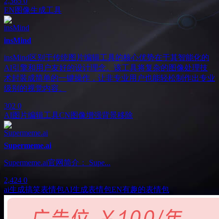
2,365
0
EN
图像生成工具
insMind
insMind区别于传统图片编辑工具的核心优势在于其智能化的
AI引擎和用户友好的设计理念。该工具将复杂的图像处理技
术封装成简单的一键操作，让非专业用户也能轻松制作出专业
级别的视觉内容。
302
0
AI图片编辑工具
CN
图像增强
背景移除
Supermeme.ai
Supermeme.ai官网简介： Supe...
2,424
0
ai生成搞笑表情包
AI生成表情包
EN
有趣的表情包