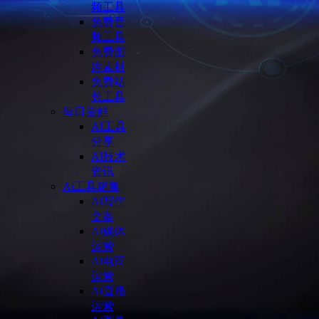
频工具
免费音
频工具
免费图
库素材
免费站
长工具
每日尝鲜
AI工具
分享
AI技术
资讯
Ai工具箱集
Ai写作
文案
Ai媒体
运营
Ai电商
运营
AI直播
运营