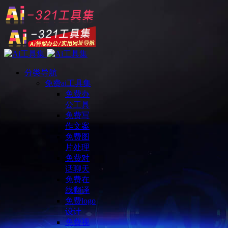
分类导航
免费ai工具集
免费办
公工具
免费写
作文案
免费图
片处理
免费对
话聊天
免费在
线翻译
免费logo
设计
免费视