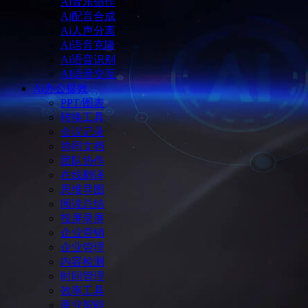
Ai音乐创作
Ai配音合成
Ai人声分离
Ai语音克隆
Ai语音识别
AI语音交互
Ai办公提效
PPT/图表
转换工具
会议记录
协同文档
团队协作
在线翻译
思维导图
阅读总结
投屏录屏
企业营销
企业管理
内容检测
时间管理
效率工具
商业智能