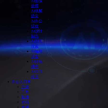
Ai图像
处理
Ai视频
语音
Ai办公
提效
Ai设计
制作
Ai聊天
搜索
Ai编程
开发
Ai训练
模型
Ai学习
社区
办公人日常
常用
工具
软件
资讯
直播