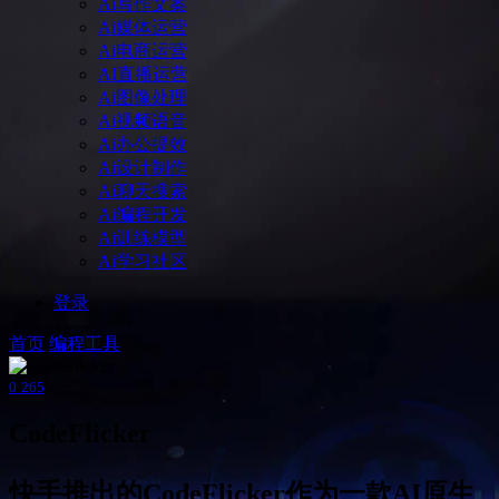
Ai写作文案
Ai媒体运营
Ai电商运营
AI直播运营
Ai图像处理
Ai视频语音
Ai办公提效
Ai设计制作
Ai聊天搜索
Ai编程开发
Ai训练模型
Ai学习社区
登录
首页
编程工具
0
265
CodeFlicker
快手推出的CodeFlicker作为一款AI原生