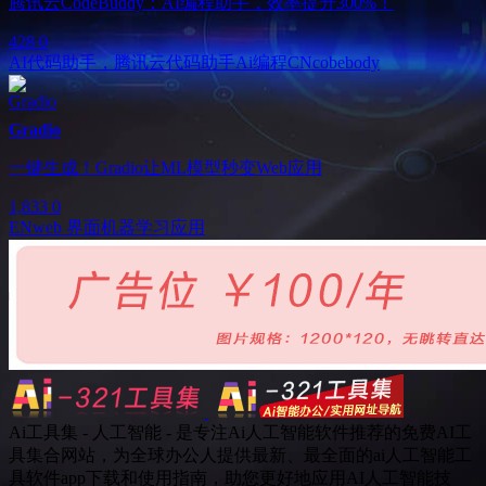
腾讯云CodeBuddy：AI编程助手，效率提升300%！
428
0
AI代码助手，腾讯云代码助手
Ai编程
CN
cobebody
Gradio
一键生成！Gradio让ML模型秒变Web应用
1,833
0
EN
web 界面
机器学习应用
Ai工具集 - 人工智能 - 是专注Ai人工智能软件推荐的免费AI工
具集合网站，为全球办公人提供最新、最全面的ai人工智能工
具软件app下载和使用指南，助您更好地应用AI人工智能技