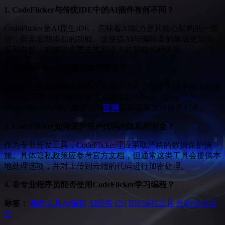
1. CodeFlicker与传统IDE中的AI插件有何不同？
CodeFlicker是AI原生IDE，意味着AI能力是其核心架构的一部
分，而非后期添加的功能。这使得AI与编辑器的集成更加深
度和自然，能够提供更连贯和强大的智能编程体验。
2. CodeFlicker支持哪些编程语言？
虽然官方文档未明确列出所有支持语言，但作为快手推出的通
用编程工具，很可能支持主流语言如Python、Java、
JavaScript、Go等。建议访问
官网
获取最新支持语言列表。
3. CodeFlicker如何保护用户代码的隐私和安全？
作为专业开发工具，CodeFlicker理应采取严格的数据保护措
施。具体隐私政策应参考官方文档，但通常这类工具会提供本
地处理选项，并对上传到云端的代码进行加密处理。
4. 非专业程序员能否使用CodeFlicker学习编程？
标签：
编程工具
Ai编程
AI问答
CN
IDE编程工具
代码自动补
全