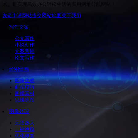
术。是实现高效办公轻松生活的实用网址导航网站！
友链申请
网站提交
网站地图
关于我们
写作文案
公文写作
小说创作
文案营销
论文写作
绘图绘画
图像生成
商拍模特
图库素材
思维导图
图像处理
无损放大
一键换脸
优化修复