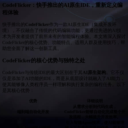
CodeFlicker：快手推出的AI原生IDE，重新定义编
程体验
快手推出的
CodeFlicker
作为一款AI原生IDE（集成开发环
境），不仅融合了传统的代码编辑功能，更通过先进的AI技
术为开发者提供了前所未有的智能编程体验。本文将深入探讨
CodeFlicker的核心优势、功能特点、适用人群及使用技巧，帮
助您全面了解这一创新工具。
CodeFlicker的核心优势与独特之处
CodeFlicker与传统IDE的最大区别在于其
AI原生架构
。它不仅
仅是添加了AI功能的IDE，而是从底层设计就融入了AI能力，
使其能够像人类程序员一样理解和执行复杂的编程任务。以下
是其核心优势：
优势
详细说明
从需求分析到代码生成，
端到端自动化开发
CodeFlicker能够自动化完成整个开
发流程，大幅提升开发效率。
引入智能Agent技术，使AI能够理
基于Agent的AI编程
解上下文并自主执行任务，而不仅