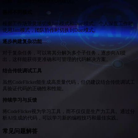
问题，越能得到精准的代码建议。
善用不同模式
根据工作场景灵活切换Jam模式和Duet模式。个人深度工作时
使用Jam模式，团队协作时切换到Duet模式。
逐步构建复杂功能
对于复杂任务，可以将其分解为多个子任务，逐步向AI提
出，这样能获得更准确和可管理的代码解决方案。
结合传统调试工具
虽然CodeFlicker能生成高质量代码，但仍建议结合传统调试工
具验证代码的正确性和性能。
持续学习与反馈
将CodeFlicker视为学习工具，而不仅仅是生产力工具。通过分
析AI生成的代码，可以学习新的编程技巧和最佳实践。
常见问题解答