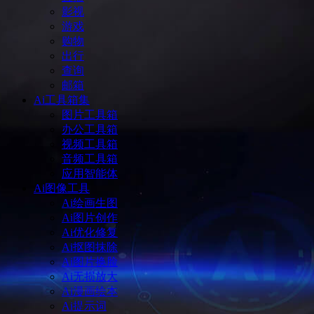
影视
游戏
购物
出行
查询
邮箱
Ai工具箱集
图片工具箱
办公工具箱
视频工具箱
音频工具箱
应用智能体
Ai图像工具
Ai绘画生图
Ai图片创作
Ai优化修复
Ai抠图抹除
Ai图片换脸
Ai无损放大
Ai漫画绘本
Ai提示词