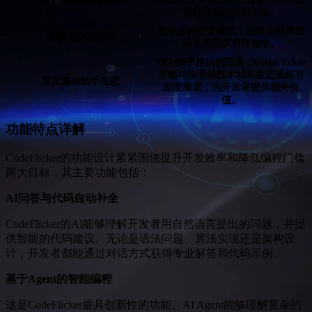
仅是简单的代码补全。
提供多种交互模式，适应不同开发
多模态交互体验
场景和团队协作需求。
作为快手推出的工具，CodeFlicker
可能与快手的技术栈和生态系统有
深度集成快手生态
深度集成，为开发者提供额外价
值。
功能特点详解
CodeFlicker的功能设计紧紧围绕提升开发效率和降低编程门槛
两大目标，其主要功能包括：
AI问答与代码自动补全
CodeFlicker的AI能够理解开发者用自然语言提出的问题，并提
供智能的代码建议。无论是语法问题、算法实现还是架构设
计，开发者都能通过对话方式获得专业解答和代码示例。
基于Agent的智能编程
这是CodeFlicker最具创新性的功能。AI Agent能够理解复杂的