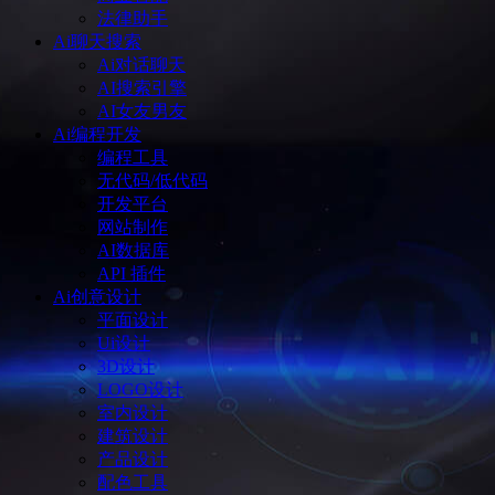
法律助手
Ai聊天搜索
Ai对话聊天
AI搜索引擎
AI女友男友
Ai编程开发
编程工具
无代码/低代码
开发平台
网站制作
AI数据库
API 插件
Ai创意设计
平面设计
Ui设计
3D设计
LOGO设计
室内设计
建筑设计
产品设计
配色工具