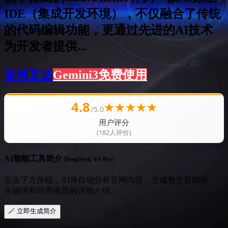
IDE（集成开发环境），不仅融合了传统
的代码编辑功能，更通过先进的AI技术
为开发者提供...
官网直达
Gemini3免费使用
4.8
★
★
★
★
★
/5.0
用户评分
(182人评价)
AI智能工具简介
DeepSeek V4 Pro
点击下方按钮，AI将自动分析官网内容，生成包含新闻稿、
关键词和同类推荐的详细介绍。
🪄 立即生成简介