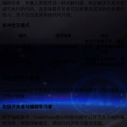
编程任务，并像人类程序员一样分解问题、制定解决方案并生
成可执行的代码。这意味着开发者可以将更高层次的任务委托
给AI，而不仅仅是简单的代码片段。
多种交互模式
模式
适用场景
特点
专注于深度工作，减少
Jam模式
个人沉浸式编程
干扰，提供流畅的编码
体验
支持多人实时协作，便
Duet模式
团队协作开发
于代码审查和知识共享
适合的用户群体
CodeFlicker的设计考虑了不同层次开发者的需求，特别适合以
下用户群体：
初级开发者与编程学习者
对于编程新手，CodeFlicker的AI问答功能可以作为全天候的编
程导师，帮助理解概念、调试代码并学习最佳实践。