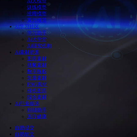
Ai大模型
训练模型
推理模型
算力租赁
Ai学习社区
学习助手
Ai大学堂
Ai研究机构
Ai素材资源
图库素材
视频素材
数字版权
矢量素材
PNG素材
样机图库
综合素材
Ai行业精选
科研助手
医疗健康
自助提交
自助软文